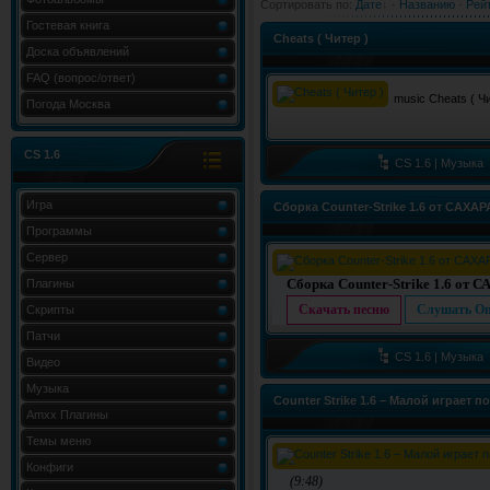
Сортировать по
:
Дате
·
Названию
·
Рей
Гостевая книга
Cheats ( Читер )
Доска объявлений
FAQ (вопрос/ответ)
music
Cheats ( Ч
Погода Москва
CS 1.6
CS 1.6 | Музыка
Игра
Сборка Counter-Strike 1.6 от САХАРА 
Программы
Сервер
Сборка Counter-Strike 1.6 от 
Плагины
Скачать песню
Слушать On
Скрипты
Патчи
CS 1.6 | Музыка
Видео
Музыка
Counter Strike 1.6 – Малой играет п
Amxx Плагины
Темы меню
Конфиги
(9:48)