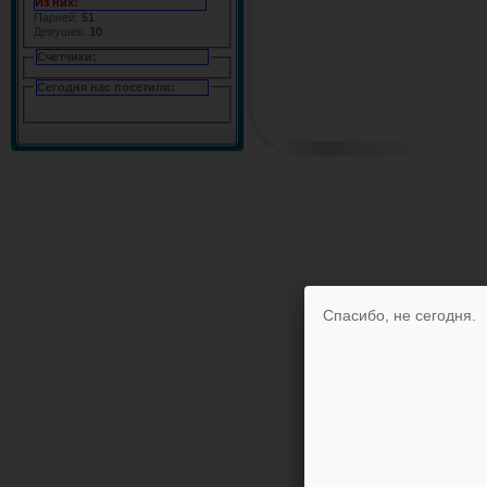
Из них:
Парней:
51
Девушек:
10
Счетчики:
Сегодня нас посетили:
Спасибо, не сегодня.