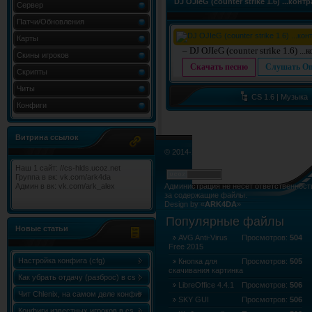
DJ OJIeG (counter strike 1.6) ...конт
Сервер
Патчи/Обновления
Карты
– DJ OJIeG (counter strike 1.6) ..
Скины игроков
Скачать песню
Слушать On
Скрипты
Читы
CS 1.6 | Музыка
Конфиги
Витрина ссылок
© 2014-2015. Все права не нарушены.
Наш 1 сайт: //cs-hlds.ucoz.net
Группа в вк: vk.com/ark4da
Админ в вк: vk.com/ark_alex
Администрация не несёт ответственност
за содержащие файлы.
Design by «
ARK4DA
»
Карта сайта
»
Карта форума
»
RSS Лент
Популярные файлы
Новые статьи
AVG Anti-Virus
Просмотров:
504
Free 2015
Настройка конфига (cfg)
Кнопка для
Просмотров:
505
скачивания картинка
Как убрать отдачу (разброс) в cs
LibreOffice 4.4.1
Просмотров:
506
1.6
Чит Chlenix, на самом деле конфиг
SKY GUI
Просмотров:
506
Chlenix.cfg, для knife!
Конфиги известных игроков в cs