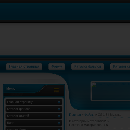
Главная страница
Форум
Каталог файлов
Каталог с
Меню
Главная страница
Каталог файлов
Главная
»
Файлы
» CS 1.6 | Музыка
Каталог статей
В категории материалов
:
6
Блог
Показано материалов
:
1-6
Фотоальбомы