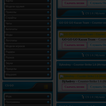
Карты
Скачать песню
Слушать On
Модели оружия
Приколы
CS 1.6 | Музыка
Спрайты
GO GO GO Kazan Team – Counter-strike 
Читы
Античиты
Моды
GO GO GO Kazan Team
– Counte
Логотипы
Скачать песню
Слушать On
Модели игроков
Радары
CS 1.6 | Музыка
Разное
Звуки
DjAndrey – Counter-Strike 1.6 (Инте
Прицелы
Waypoint
DjAndrey
– Counter-Strike 1.6 (
CS GO
Скачать песню
Слушать On
Игра
CS 1.6 | Музыка
Программы