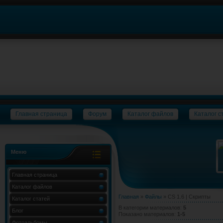
Главная страница
Форум
Каталог файлов
Каталог с
Меню
Главная страница
Каталог файлов
Главная
»
Файлы
» CS 1.6 | Скрипты
Каталог статей
В категории материалов
:
5
Блог
Показано материалов
:
1-5
Фотоальбомы