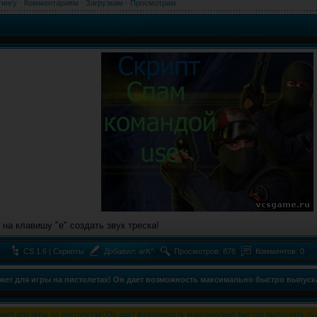
тингу
·
Комментариям
·
Загрузкам
·
Просмотрам
 на клавишу "e" создать звук треска!
CS 1.6 | Скрипты
Добавил:
arK^
Просмотров: 878
Комментов: 0
может для игры на пистолетах! Он дает возможность максимально быстро выпуск