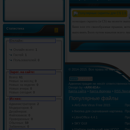
помощью скрипта (в CS) вы можете выпо
Бани хоп это своеобразные прыжки, кот
Статистика
выполнять Бхоп путем нажатия всего ли
Онлайн:
Онлайн всего:
1
Гостей:
1
Пользователей:
0
© 2014-2015. Все права не нарушены.
Зарег. на сайте:
Всего:
61
Новых за месяц:
0
Администрация не несёт ответственност
Новых за неделю:
0
Design by «
ARK4DA
»
Новых вчера:
0
Карта сайта
»
Карта форума
»
RSS Лент
Новых сегодня:
0
Популярные файлы
Из них:
Администраторов:
2
AVG Anti-Virus Free 2015
Пр
Модераторов:
0
Кнопка для скачивания картинка
Пр
Дизайнеров:
Файловиков:
0
LibreOffice 4.4.1
Пр
Проверенных:
0
Обычных:
59
SKY GUI
Пр
Забаненых:
0
Шаблон media-craft для UCOZ
Пр