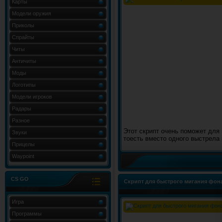
Карты
Модели оружия
Приколы
Спрайты
Читы
Античиты
Моды
Логотипы
Модели игроков
Радары
Разное
Этот скрипт очень поможет для
Звуки
тоесть вместо одного выстрела 
Прицелы
Waypoint
CS GO
Скрипт для быстрого мигания фон
Игра
Программы