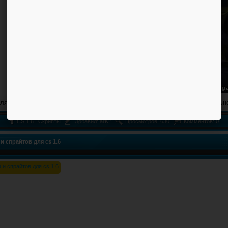
ля быстрого мигания фонариком, фонарик мигает очень быстро и сильн
CS 1.6 | Скрипты
Добавил:
arK^
Просмотров: 630
Комментов: 0
и спрайтов для cs 1.6