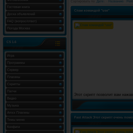
Сортировать по
:
Дате
·
Названию
·
Рей
Гостевая книга
Спам командой "use"
Доска объявлений
FAQ (вопрос/ответ)
Погода Москва
CS 1.6
Игра
Программы
Сервер
Плагины
Скрипты
Патчи
Этот скрипт позволит вам нажав
Видео
Музыка
Amxx Плагины
Fast Attack Этот скрипт очень по
Темы меню
клавишFast Attack
Конфиги