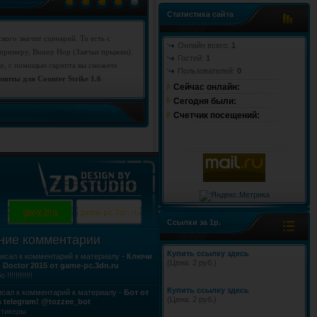
Статистика сайта
ского значит сценарий. То есть с
Онлайн всего:
1
 примеру, Bunny Hop (Заячьи прыжки).
Гостей:
1
ке, с помощью скрипта вы сможете
Пользователей:
0
ипты для Counter Strike 1.6
.
Сейчас онлайн:
Cегодня были:
Счетчик посещений:
Ссылки за 1р.
ние комментарии
Купить ссылку здесь
исал к комментарий к материалу -
Ключи
(Цена: 2 руб.)
h Doctor 2015 от game-pc.3dn.ru
!!!!!!!!!!!!
Купить ссылку здесь
сал к комментарий к материалу -
Бот от
(Цена: 2 руб.)
 telegram! @tozzee_bot
стикеры