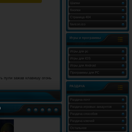
Шапки
Кнопки
Страница 404
favicon.ico
Игры и программы
Игры для pc
Игры для IOS
Игры для Android
Программы для PC
ть пули зажав клавишу огонь
РАЗДАЧА
Раздача почт
Раздача игровых аккаунтов
Раздача способов
Раздача ключей
Остальное