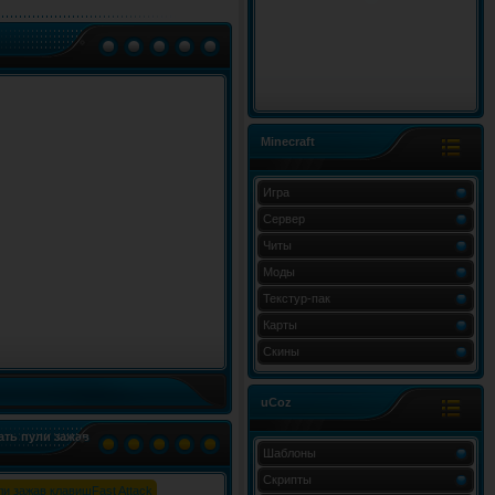
Minecraft
Игра
Сервер
Читы
Моды
Текстур-пак
Карты
Скины
uCoz
ать пули зажав
Шаблоны
Скрипты