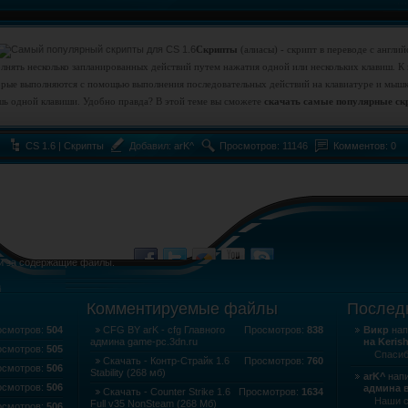
Скрипты
(алиасы) - скрипт в переводе с англий
лнять несколько запланированных действий путем нажатия одной или нескольких клавиш. К
орые выполняются с помощью выполнения последовательных действий на клавиатуре и мыш
шь одной клавиши. Удобно правда? В этой теме вы сможете
скачать самые популярные скр
CS 1.6 | Скрипты
Добавил:
arK^
Просмотров: 11146
Комментов: 0
и за содержащие файлы.
а
Комментируемые файлы
Послед
осмотров:
504
CFG BY arK - cfg Главного
Просмотров:
838
Викр
нап
админа game-pc.3dn.ru
на Keris
осмотров:
505
Спасибо 
Скачать - Контр-Страйк 1.6
Просмотров:
760
осмотров:
506
Stability (268 мб)
arK^
напи
осмотров:
506
админа в
Скачать - Counter Strike 1.6
Просмотров:
1634
Наши 
Full v35 NonSteam (268 Мб)
осмотров:
506