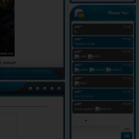
Мини Чат
о трещит.
200