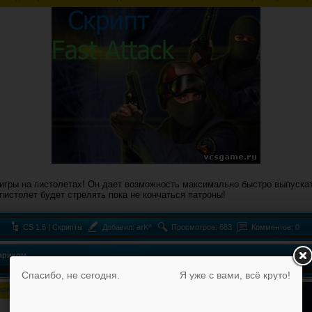
 игры на пистолетах! Он дает возможность максимально быстро выпуска
пистолет будет стрелять пока не кончаться патроны!
CS 1.6 | Скрипты
Добавил:
arK^
Просмотров: 683
Комментов: 0
ариком
Спасибо, не сегодня.
Я уже с вами, всё круто!