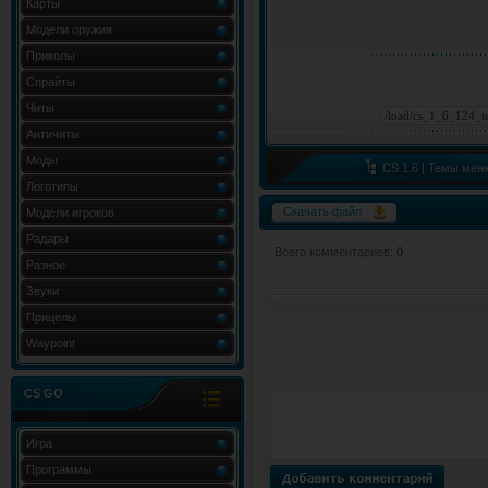
Карты
Модели оружия
Приколы
Спрайты
Читы
Античиты
Моды
CS 1.6 | Темы мен
Логотипы
Скачать файл
Модели игроков
Радары
Всего комментариев
:
0
Разное
Звуки
Прицелы
Waypoint
CS GO
Игра
Программы