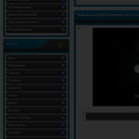
Гостевая книга
Доска объявлений
Тема игры [GUI] SteelSeries for CS 1
FAQ (вопрос/ответ)
Погода Москва
CS 1.6
Игра
Программы
Сервер
Плагины
Скрипты
Патчи
Видео
Музыка
Amxx Плагины
Темы меню
Конфиги