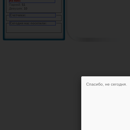
Из них:
Парней:
51
Девушек:
10
Счетчики:
Сегодня нас посетили:
Спасибо, не сегодня.