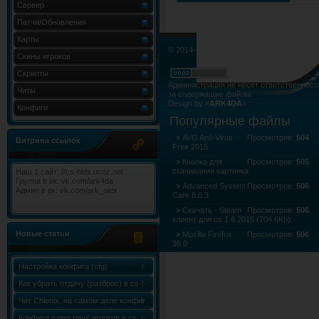
Сервер
Патчи/Обновления
Карты
© 2014-2015. Все права не нарушены.
Скины игроков
Скрипты
Администрация не несёт ответственност
Читы
за содержащие файлы.
Design by «
ARK4DA
»
Конфиги
Карта сайта
»
Карта форума
»
RSS Лент
Популярные файлы
AVG Anti-Virus
Просмотров:
504
Витрина ссылок
Free 2015
Кнопка для
Просмотров:
505
скачивания картинка
Наш 1 сайт: //cs-hlds.ucoz.net
Группа в вк: vk.com/ark4da
Advanced System
Просмотров:
506
Админ в вк: vk.com/ark_alex
Care 8.0.3
Скачать - Steam
Просмотров:
506
клиент для cs 1.6 2015 (704.6Kb)
Новые статьи
Mozilla Firefox
Просмотров:
506
36.0
LibreOffice 4.4.1
Просмотров:
506
Настройка конфига (cfg)
Как убрать отдачу (разброс) в cs
1.6
Чит Chlenix, на самом деле конфиг
Chlenix.cfg, для knife!
Конфиги известных игроков в cs