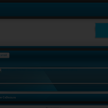
татей
е CsDoza.ru