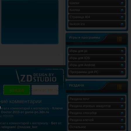
Шапки
Кнопки
Страница 404
favicon.ico
Игры и программы
Игры для pc
Игры для IOS
Игры для Android
Программы для PC
РАЗДАЧА
Раздача почт
ние комментарии
Раздача игровых аккаунтов
исал к комментарий к материалу -
Ключи
h Doctor 2015 от game-pc.3dn.ru
Раздача способов
!!!!!!!!!!!!
Раздача ключей
сал к комментарий к материалу -
Бот от
 telegram! @tozzee_bot
Остальное