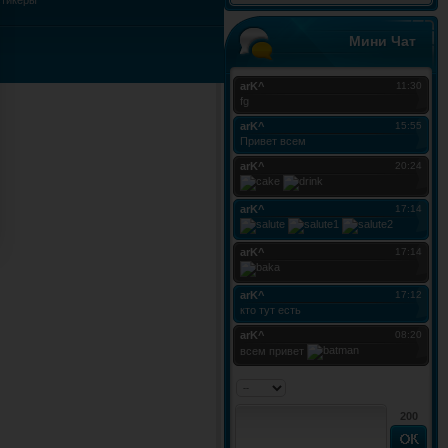
стикеры
Мини Чат
200