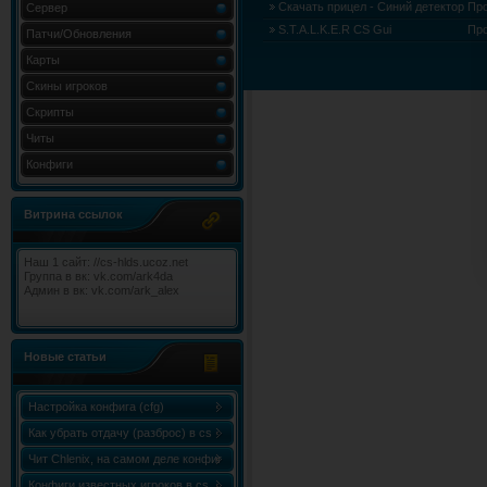
Скачать прицел - Синий детектор
Пр
Сервер
S.T.A.L.K.E.R CS Gui
Пр
Патчи/Обновления
Карты
Скины игроков
Скрипты
Читы
Конфиги
Витрина ссылок
Наш 1 сайт: //cs-hlds.ucoz.net
Группа в вк: vk.com/ark4da
Админ в вк: vk.com/ark_alex
Новые статьи
Настройка конфига (cfg)
Как убрать отдачу (разброс) в cs
1.6
Чит Chlenix, на самом деле конфиг
Chlenix.cfg, для knife!
Конфиги известных игроков в cs