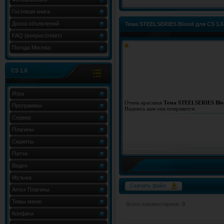
Гостевая книга
Доска объявлений
Тема STEELSERIES Blood для CS 1.6
FAQ (вопрос/ответ)
Погода Москва
CS 1.6
Игра
Очень красивая
Тема STEELSERIES Bloo
Программы
Надеюсь вам она понравится.
Сервер
Плагины
Скрипты
Патчи
Видео
Музыка
Скачать файл
Amxx Плагины
Темы меню
Всего комментариев
:
0
Конфиги