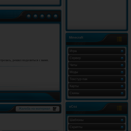
Minecraft
Игра
Сервер
отрелась, решил поделиться с вами.
Читы
Моды
Текстур-пак
Карты
Скины
uCoz
Жалоба на материал
Шаблоны
Скрипты