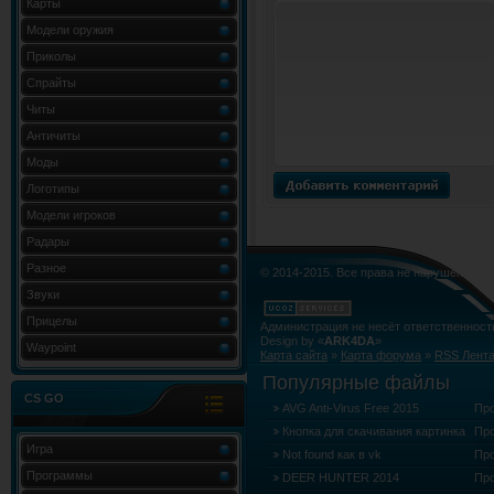
Карты
Модели оружия
Приколы
Спрайты
Читы
Античиты
Моды
Логотипы
Модели игроков
Радары
Разное
© 2014-2015. Все права не нарушены.
Звуки
Прицелы
Администрация не несёт ответственност
Design by «
ARK4DA
»
Waypoint
Карта сайта
»
Карта форума
»
RSS Лент
Популярные файлы
CS GO
AVG Anti-Virus Free 2015
Пр
Кнопка для скачивания картинка
Пр
Игра
Not found как в vk
Пр
Программы
DEER HUNTER 2014
Пр