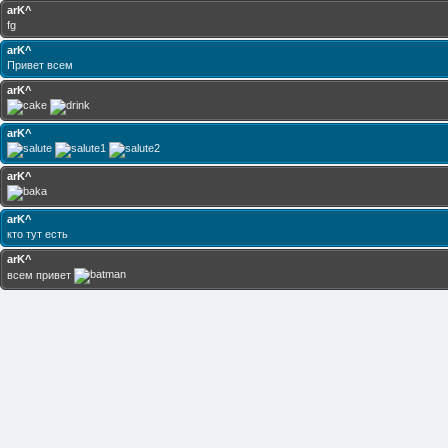
arK^
fg
arK^
Привет всем
arK^
arK^
arK^
arK^
кто тут есть
arK^
всем привет