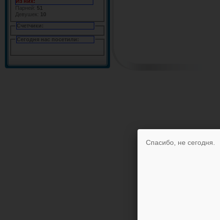
Из них:
Парней:
51
Девушек:
10
Счетчики:
Сегодня нас посетили:
Спасибо, не сегодня.