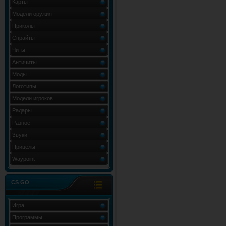
Карты
Модели оружия
Приколы
Спрайты
Читы
Античиты
Моды
Логотипы
Модели игроков
Радары
Разное
Звуки
Прицелы
Waypoint
CS GO
Игра
Программы