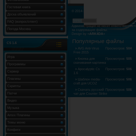
Гостевая книга
© 2014-2015. Все права не нарушены.
Доска объявлений
FAQ (вопрос/ответ)
Администрация не несёт ответственност
Погода Москва
за содержащие файлы.
Design by «
ARK4DA
»
Карта сайта
»
Карта форума
»
RSS Лент
Популярные файлы
CS 1.6
AVG Anti-Virus
Просмотров:
504
Free 2015
Игра
Кнопка для
Просмотров:
505
скачивания картинка
Программы
Apocalyptic Cs
Просмотров:
506
Сервер
1.6
Плагины
Шаблон media-
Просмотров:
506
craft для UCOZ
Скрипты
Скачать русский
Просмотров:
506
Патчи
чат для Counter Strike
Скачать - Steam
Просмотров:
506
Видео
клиент для cs 1.6 2015 (704.6Kb)
Музыка
Amxx Плагины
Темы меню
Конфиги