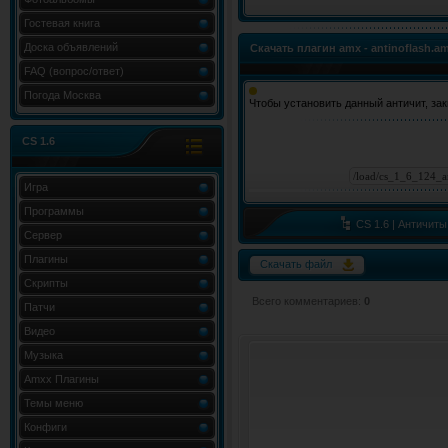
Гостевая книга
Доска объявлений
Скачать плагин amx - antinoflash.a
FAQ (вопрос/ответ)
Погода Москва
Чтобы установить данный античит, заки
CS 1.6
Игра
Программы
CS 1.6 | Античиты
Сервер
Плагины
Скачать файл
Скрипты
Всего комментариев
:
0
Патчи
Видео
Музыка
Amxx Плагины
Темы меню
Конфиги