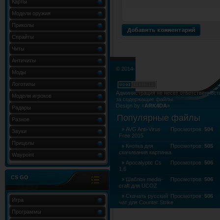
Карты
Модели оружия
Приколы
Спрайты
Читы
Античиты
© 2014-2015. Все права не нарушены.
Моды
Логотипы
Администрация не несёт ответственност
Модели игроков
за содержащие файлы.
Design by «
ARK4DA
»
Радары
Карта сайта
»
Карта форума
»
RSS Лент
Популярные файлы
Разное
AVG Anti-Virus
Просмотров:
504
Звуки
Free 2015
Прицелы
Кнопка для
Просмотров:
505
скачивания картинка
Waypoint
Apocalyptic Cs
Просмотров:
506
1.6
CS GO
Шаблон media-
Просмотров:
506
craft для UCOZ
Скачать русский
Просмотров:
506
Игра
чат для Counter Strike
Программы
Скачать - Steam
Просмотров:
506
клиент для cs 1.6 2015 (704.6Kb)