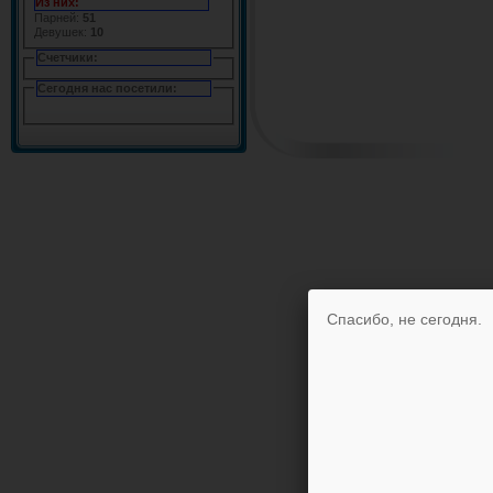
Из них:
Парней:
51
Девушек:
10
Счетчики:
Сегодня нас посетили:
Спасибо, не сегодня.