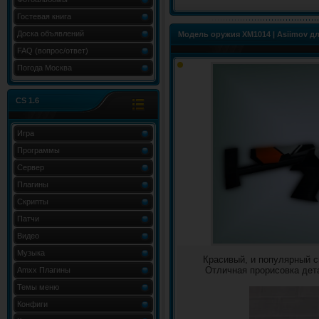
Гостевая книга
Доска объявлений
Модель оружия XM1014 | Asiimov дл
FAQ (вопрос/ответ)
Погода Москва
CS 1.6
Игра
Программы
Сервер
Плагины
Скрипты
Патчи
Видео
Музыка
Красивый, и популярный с
Отличная прорисовка дет
Amxx Плагины
Темы меню
Конфиги