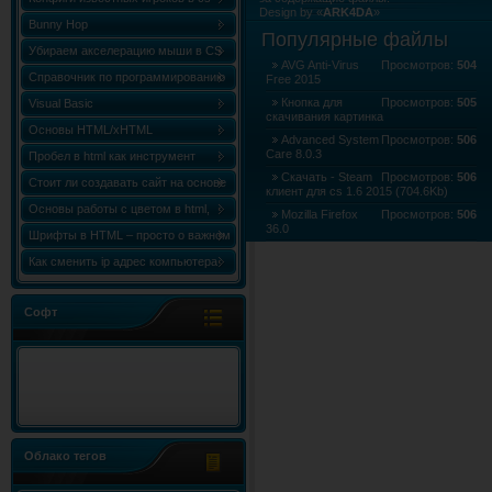
Design by «
ARK4DA
»
Bunny Hop
Карта сайта
»
Карта форума
»
RSS Лент
Популярные файлы
Убираем акселерацию мыши в CS
AVG Anti-Virus
Просмотров:
504
Справочник по программированию
Free 2015
«Сборник статей по C++ (C++
Кнопка для
Просмотров:
505
Visual Basic
скачивания картинка
World)»
Основы HTML/xHTML
Advanced System
Просмотров:
506
Care 8.0.3
Пробел в html как инструмент
Скачать - Steam
Просмотров:
506
форматирования
Стоит ли создавать сайт на основе
клиент для cs 1.6 2015 (704.6Kb)
html шаблона?
Основы работы с цветом в html,
Mozilla Firefox
Просмотров:
506
36.0
таблица и коды цветов
Шрифты в HTML – просто о важном
LibreOffice 4.4.1
Просмотров:
506
Как сменить ip адрес компьютера
Windows 7
Софт
Облако тегов