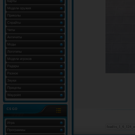
Карты
Модели оружия
Приколы
Спрайты
Читы
Античиты
Моды
Логотипы
Модели игроков
Радары
Разное
Звуки
Прицелы
Waypoint
CS GO
Игра
Программы