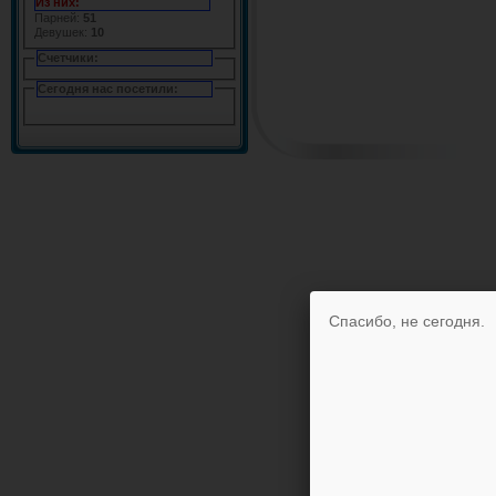
Из них:
Парней:
51
Девушек:
10
Счетчики:
Сегодня нас посетили:
Спасибо, не сегодня.