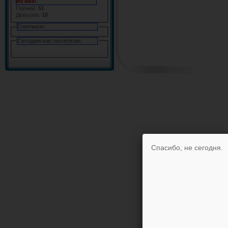
Из них:
Парней:
51
Девушек:
10
Счетчики:
Сегодня нас посетили:
Спасибо, не сегодня.