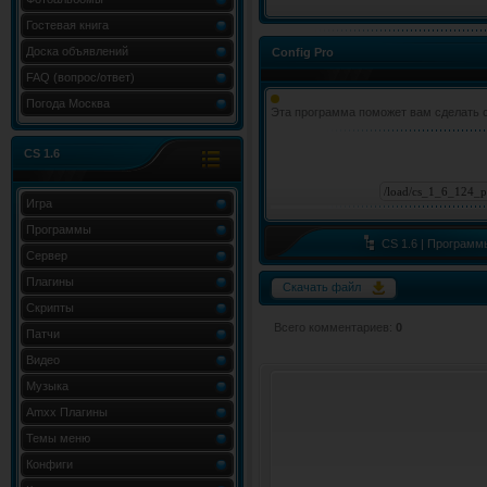
Гостевая книга
Доска объявлений
Config Pro
FAQ (вопрос/ответ)
Погода Москва
Эта программа поможет вам сделать с
CS 1.6
Игра
Программы
CS 1.6 | Программ
Сервер
Плагины
Скачать файл
Скрипты
Всего комментариев
:
0
Патчи
Видео
Музыка
Amxx Плагины
Темы меню
Конфиги