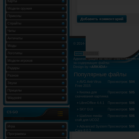
Карты
Модели оружия
Приколы
Спрайты
Читы
Античиты
© 2014-2015. Все права не нарушены.
Моды
Логотипы
Администрация не несёт ответственност
Модели игроков
за содержащие файлы.
Design by «
ARK4DA
»
Радары
Карта сайта
»
Карта форума
»
RSS Лент
Популярные файлы
Разное
AVG Anti-Virus
Просмотров:
504
Звуки
Free 2015
Прицелы
Кнопка для
Просмотров:
505
скачивания картинка
Waypoint
LibreOffice 4.4.1
Просмотров:
506
SKY GUI
Просмотров:
506
CS GO
Шаблон media-
Просмотров:
506
craft для UCOZ
Игра
Advanced System
Просмотров:
506
Care 8.0.3
Программы