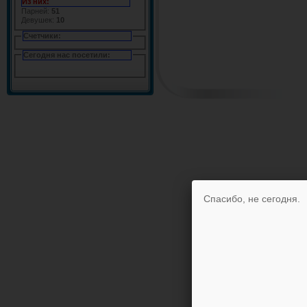
Из них:
Парней:
51
Девушек:
10
Счетчики:
Сегодня нас посетили:
Спасибо, не сегодня.