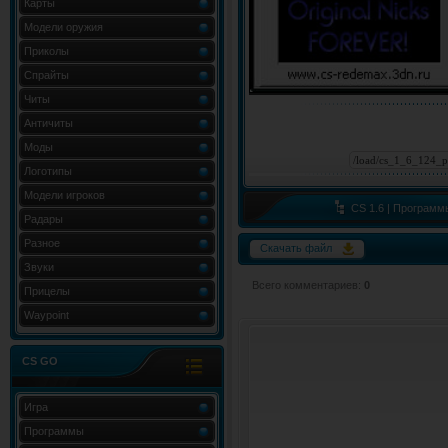
Карты
Модели оружия
Приколы
Спрайты
Читы
Античиты
Моды
Логотипы
Модели игроков
CS 1.6 | Программ
Радары
Разное
Скачать файл
Звуки
Всего комментариев
:
0
Прицелы
Waypoint
CS GO
Игра
Программы