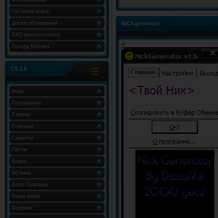
Гостевая книга
Доска объявлений
NICKgenerator
FAQ (вопрос/ответ)
Погода Москва
CS 1.6
Игра
Программы
Сервер
Плагины
Скрипты
Патчи
Видео
Музыка
Amxx Плагины
Темы меню
Конфиги