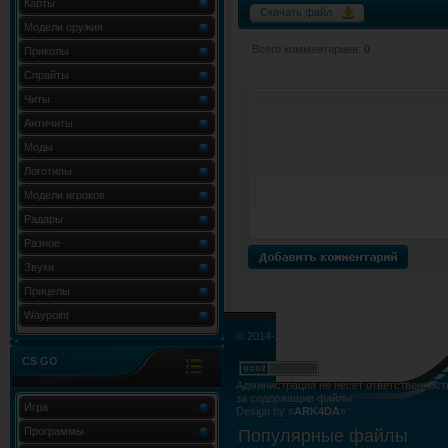
Карты
Скачать файл
Модели оружия
Всего комментариев
:
0
Приколы
Спрайты
Читы
Античиты
Моды
Логотипы
Модели игроков
Радары
Разное
Звуки
Прицелы
Waypoint
© 2014-2015. Все права не нарушены.
CS GO
Администрация не несёт ответственност
за содержащие файлы.
Игра
Design by «
ARK4DA
»
Карта сайта
»
Карта форума
»
RSS Лент
Программы
Популярные файлы