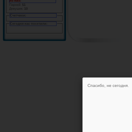
Из них:
Парней:
51
Девушек:
10
Счетчики:
Сегодня нас посетили:
Спасибо, не сегодня.