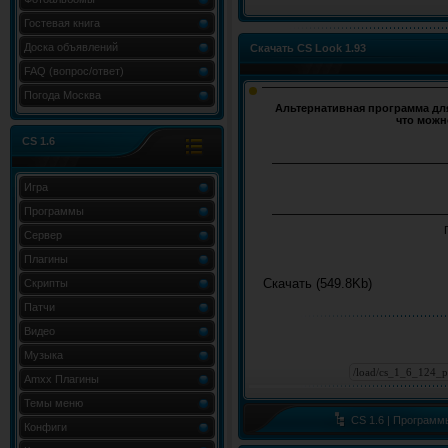
Гостевая книга
Доска объявлений
Скачать CS Look 1.93
FAQ (вопрос/ответ)
Погода Москва
Альтернативная программа для
что можн
CS 1.6
Игра
Программы
Сервер
Плагины
Скачать (549.8Kb)
Скрипты
Патчи
Видео
Музыка
Amxx Плагины
Темы меню
CS 1.6 | Программ
Конфиги