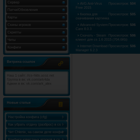
Сервер
AVG Anti-Virus
Просмотров:
504
Free 2015
Патчи/Обновления
Кнопка для
Просмотров:
505
Карты
скачивания картинка
Скины игроков
Advanced System
Просмотров:
506
Care 8.0.3
Скрипты
Скачать - Steam
Просмотров:
506
клиент для cs 1.6 2015 (704.6Kb)
Читы
Internet Download
Просмотров:
506
Конфиги
Manager 6.2.3
LibreOffice 4.4.1
Просмотров:
506
Витрина ссылок
Наш 1 сайт: //cs-hlds.ucoz.net
Группа в вк: vk.com/ark4da
Админ в вк: vk.com/ark_alex
Новые статьи
Настройка конфига (cfg)
Как убрать отдачу (разброс) в cs
1.6
Чит Chlenix, на самом деле конфиг
Chlenix.cfg, для knife!
Конфиги известных игроков в cs