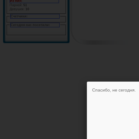
Из них:
Парней:
51
Девушек:
10
Счетчики:
Сегодня нас посетили:
Спасибо, не сегодня.