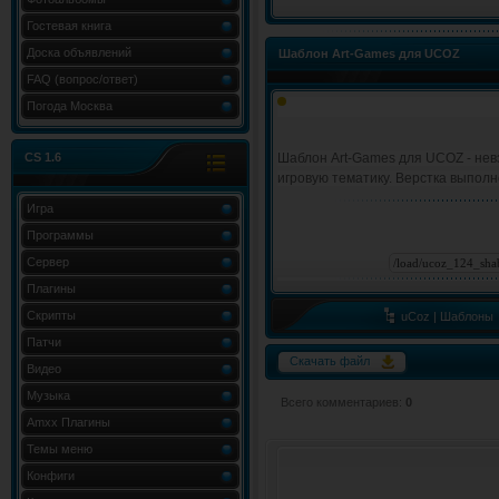
Гостевая книга
Доска объявлений
Шаблон Art-Games для UCOZ
FAQ (вопрос/ответ)
Погода Москва
CS 1.6
Шаблон Art-Games для UCOZ - нев
игровую тематику. Верстка выполне
Игра
Программы
Сервер
Плагины
Скрипты
uCoz | Шаблоны
Патчи
Скачать файл
Видео
Музыка
Всего комментариев
:
0
Amxx Плагины
Темы меню
Конфиги