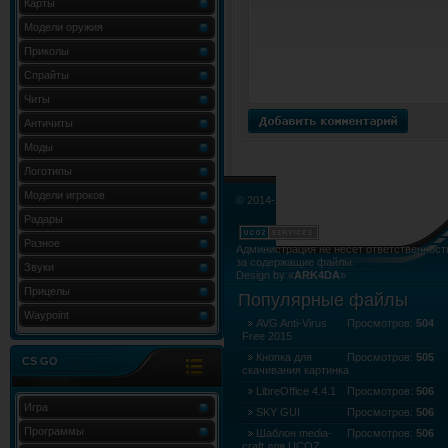
Карты
Модели оружия
Приколы
Спрайты
Читы
Античиты
Моды
Логотипы
Модели игроков
© 2014-2015. Все права не нарушены.
Радары
Разное
Администрация не несёт ответственност
за содержащие файлы.
Звуки
Design by «
ARK4DA
»
Карта сайта
»
Карта форума
»
RSS Лент
Прицелы
Популярные файлы
Waypoint
AVG Anti-Virus
Просмотров:
504
Free 2015
Кнопка для
Просмотров:
505
CS GO
скачивания картинка
LibreOffice 4.4.1
Просмотров:
506
Игра
SKY GUI
Просмотров:
506
Программы
Шаблон media-
Просмотров:
506
craft для UCOZ