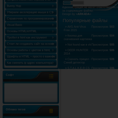
Bunny Hop
Администрация не несёт ответственност
за содержащие файлы.
Убираем акселерацию мыши в CS
Design by «
ARK4DA
»
Карта сайта
»
Карта форума
»
RSS Лент
Справочник по программированию
Популярные файлы
«Сборник статей по C++ (C++
Visual Basic
AVG Anti-Virus
Просмотров:
503
Free 2015
World)»
Основы HTML/xHTML
Кнопка для
Просмотров:
504
Пробел в html как инструмент
скачивания картинка
форматирования
Стоит ли создавать сайт на основе
Not found как в vk
Просмотров:
505
html шаблона?
Основы работы с цветом в html,
DEER HUNTER
Просмотров:
506
2014
таблица и коды цветов
Шрифты в HTML – просто о важном
Скачать прицел -
Просмотров:
506
Синий детектор
Как сменить ip адрес компьютера
S.T.A.L.K.E.R CS
Просмотров:
506
Windows 7
Gui
Софт
Облако тегов