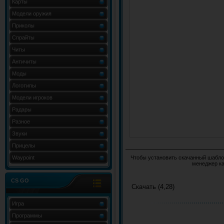
Карты
Модели оружия
Приколы
Спрайты
Читы
Античиты
Моды
Логотипы
Модели игроков
Радары
Разное
Звуки
Прицелы
Waypoint
Чтобы установить скачанный шаблон
менеджер ка
CS GO
Скачать (4,28)
Игра
Программы