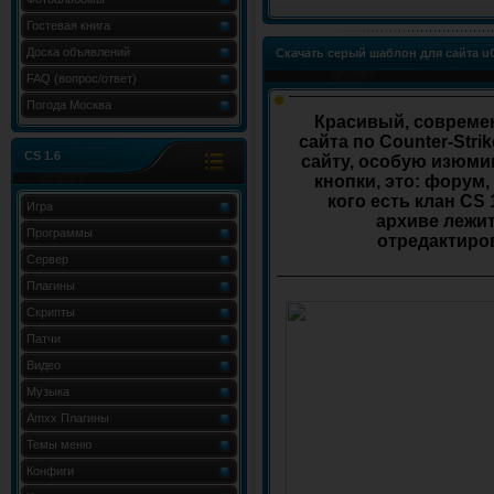
Гостевая книга
Доска объявлений
Скачать серый шаблон для сайта uC
FAQ (вопрос/ответ)
Погода Москва
Красивый, совреме
сайта по Counter-Stri
CS 1.6
сайту, особую изюми
кнопки, это: форум,
кого есть клан CS 1
Игра
архиве лежит
Программы
отредактиров
Сервер
Плагины
Скрипты
Патчи
Видео
Музыка
Amxx Плагины
Темы меню
Конфиги