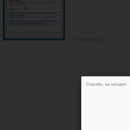
Из них:
Парней:
51
Девушек:
10
Счетчики:
Сегодня нас посетили:
Спасибо, не сегодня.