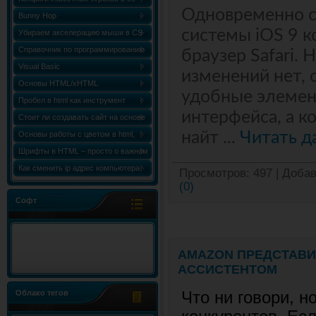
Одновременно с
Bunny Hop
системы iOS 9 к
Убираем акселерацию мыши в CS
Справочник по программированию
браузер Safari.
«Сборник статей по C++ (C++
Visual Basic
изменений нет, 
World)»
Основы HTML/xHTML
удобные элемен
Пробел в html как инструмент
интерфейса, а к
форматирования
Стоит ли создавать сайт на основе
html шаблона?
найт
...
Читать д
Основы работы с цветом в html,
таблица и коды цветов
Шрифты в HTML – просто о важном
Как сменить ip адрес компьютера
Просмотров:
497
|
Добав
Windows 7
(0)
Софт
AMAZON ПРЕДСТАВИ
АССИСТЕНТОМ
Что ни говори, н
Облако тегов