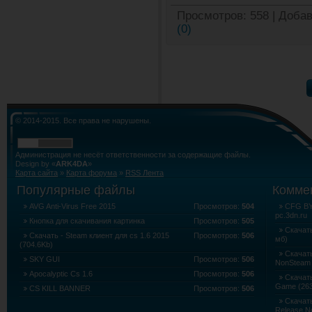
Просмотров:
558
|
Добав
(0)
© 2014-2015. Все права не нарушены.
Администрация не несёт ответственности за содержащие файлы.
Design by «
ARK4DA
»
Карта сайта
»
Карта форума
»
RSS Лента
Популярные файлы
Комме
AVG Anti-Virus Free 2015
Просмотров:
504
CFG BY 
pc.3dn.ru
Кнопка для скачивания картинка
Просмотров:
505
Скачать
Скачать - Steam клиент для cs 1.6 2015
Просмотров:
506
мб)
(704.6Kb)
Скачать
SKY GUI
Просмотров:
506
NonSteam 
Apocalyptic Cs 1.6
Просмотров:
506
Скачать 
Game (263
CS KILL BANNER
Просмотров:
506
Скачать
Release N