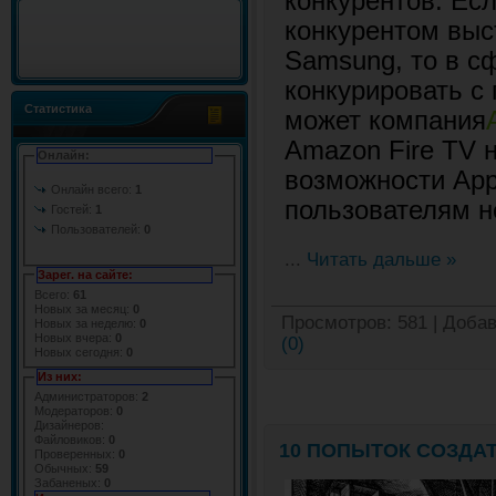
конкурентов. Ес
конкурентом выс
Samsung, то в с
конкурировать с 
Статистика
может компания
Amazon Fire TV 
Онлайн:
возможности App
Онлайн всего:
1
пользователям н
Гостей:
1
Пользователей:
0
...
Читать дальше »
Зарег. на сайте:
Всего:
61
Новых за месяц:
0
Просмотров:
581
|
Добав
Новых за неделю:
0
Новых вчера:
0
(0)
Новых сегодня:
0
Из них:
Администраторов:
2
Модераторов:
0
Дизайнеров:
Файловиков:
0
10 ПОПЫТОК СОЗДА
Проверенных:
0
Обычных:
59
Забаненых:
0