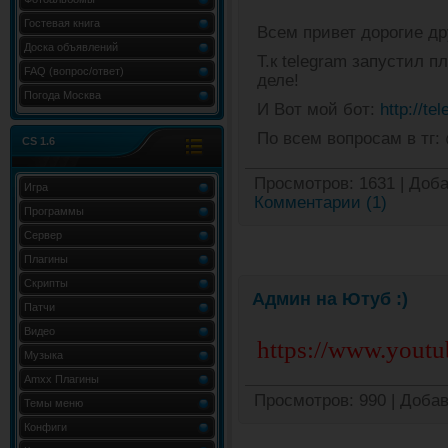
Гостевая книга
Всем привет дорогие др
Доска объявлений
Т.к telegram запустил 
FAQ (вопрос/ответ)
деле!
Погода Москва
И Вот мой бот:
http://t
По всем вопросам в тг:
CS 1.6
Просмотров:
1631
|
Доба
Игра
Комментарии (1)
Программы
Сервер
Плагины
Скрипты
Админ на Ютуб :)
Патчи
Видео
https://www.yo
Музыка
Amxx Плагины
Просмотров:
990
|
Добав
Темы меню
Конфиги