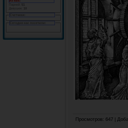
Из них:
Парней:
51
Девушек:
10
Счетчики:
Сегодня нас посетили:
Просмотров:
647
|
Доба