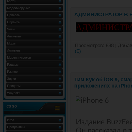
Карты
Модели оружия
АДМИНИСТРАТОР В ВК
Приколы
Спрайты
АДМИНИСТРАТО
Читы
Античиты
Моды
Просмотров:
888
|
Добав
(0)
Логотипы
Модели игроков
Радары
Разное
Тим Кук об iOS 9, см
Звуки
приложениях на iPho
Прицелы
Waypoint
CS GO
Игра
Издание BuzzFee
Программы
Он рассказал о 