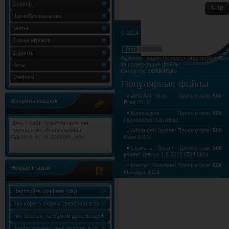
Сервер
1-10
Патчи/Обновления
Карты
© 2014-2015. Все права не нарушены.
Скины игроков
Скрипты
Администрация не несёт ответственност
за содержащие файлы.
Читы
Design by «
ARK4DA
»
Конфиги
Карта сайта
»
Карта форума
»
RSS Лент
Популярные файлы
AVG Anti-Virus
Просмотров:
504
Витрина ссылок
Free 2015
Кнопка для
Просмотров:
505
скачивания картинка
Наш 1 сайт: //cs-hlds.ucoz.net
Группа в вк: vk.com/ark4da
Advanced System
Просмотров:
506
Админ в вк: vk.com/ark_alex
Care 8.0.3
Скачать - Steam
Просмотров:
506
клиент для cs 1.6 2015 (704.6Kb)
Internet Download
Просмотров:
506
Новые статьи
Manager 6.2.3
LibreOffice 4.4.1
Просмотров:
506
Настройка конфига (cfg)
Как убрать отдачу (разброс) в cs
1.6
Чит Chlenix, на самом деле конфиг
Chlenix.cfg, для knife!
Конфиги известных игроков в cs