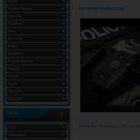
Карты
Настройка конфига (cfg)
Модели оружия
Приколы
Спрайты
Читы
Античиты
Моды
Логотипы
Модели игроков
Радары
Разное
Звуки
Прицелы
Waypoint
CS GO
Настройка
|
Просмотров:
2081
|
Добав
Игра
Программы