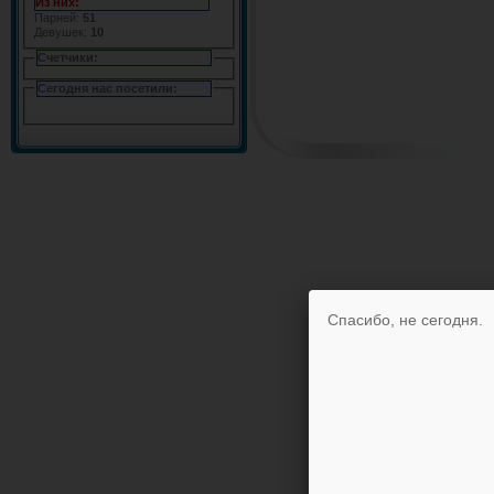
Из них:
Парней:
51
Девушек:
10
Счетчики:
Сегодня нас посетили:
Спасибо, не сегодня.