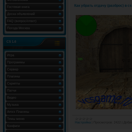
Как убрать отдачу (разброс) в cs
Гостевая книга
Доска объявлений
FAQ (вопрос/ответ)
Погода Москва
CS 1.6
Игра
Программы
Сервер
Плагины
Скрипты
Патчи
Видео
Музыка
Amxx Плагины
Темы меню
Настройка
|
Просмотров:
2422
|
Добав
Конфиги