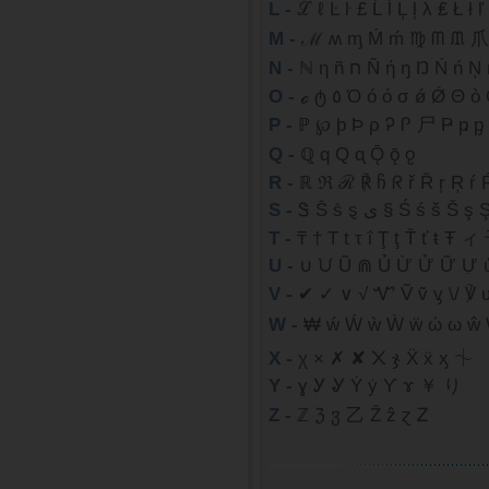
L -
ℒ ℓ Ŀ ŀ £ Ĺ ĺ Ļ ļ λ ₤ Ł ł 
M -
ℳ ʍ ᶆ Ḿ ḿ ♍ ᗰ ᙢ 爪
N -
ℕ η ñ ח Ñ ή ŋ Ŋ Ń 
O -
ℴ ტ ٥ Ό ó ό σ ǿ Ǿ
P -
Q -
ℚ q Q ᶐ Ǭ ǭ ჹ
R -
ℝ ℜ ℛ ℟ ჩ ᖇ ř Ř ŗ Ŗ ŕ 
S -
Ꮥ Ṧ ṧ ȿ ى § Ś ś š 
T -
₸ † T t τ ΐ Ţ ţ Ť ť ŧ Ŧ
U -
∪ ᙀ Ũ ⋒ Ủ Ừ Ử Ữ Ự ύ ϋ
V -
✔ ✓ ∨ √ Ꮙ Ṽ ṽ ᶌ \/ ℣ 
W -
₩ ẃ Ẃ ẁ Ẁ ẅ ώ ω ŵ 
X -
χ × ✗ ✘ ᙭ ჯ Ẍ ẍ ᶍ ⏆
Y -
ɣ Ꭹ Ꮍ Ẏ ẏ ϒ ɤ ￥ り
Z -
ℤ ℨ ჳ 乙 Ẑ ẑ ɀ Ꮓ