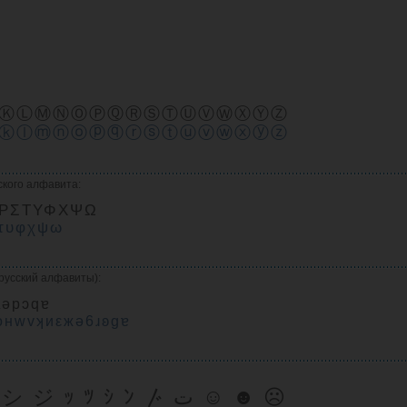
ⓀⓁⓂⓃⓄⓅⓆⓇⓈⓉⓊⓋⓌⓍⓎⓏ
ⓚⓛⓜⓝⓞⓟⓠⓡⓢⓣⓤⓥⓦⓧⓨⓩ
ского алфавита:
ΠΡΣΤΥΦΧΨΩ
στυφχψω
русский алфавиты):
ɟǝpɔqɐ
нwvʞиεжǝ6ɹʚgɐ
㋛ ソ ッ ヅ ツ ゾ シ ジ ｯ ﾂ ｼ ﾝ 〴 ت ☺ ☻ ☹