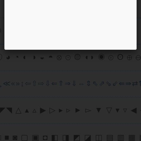
 ✝ ✞ ✠ † ┿
✇ ☣
◯ ◕ ◔ ◐ ◑ ◒ ◓ ⊗ ⊙ ◍ ◖◗ ◉ ⊚ ʘ ⊕ 
↙˿≪«»↨⇦⇧⇨⇩⇐⇑⇒⇓⇔⇕⇖⇗⇘⇙⇚⇛
 △ ▴ ▵ ▶ ▷ ▸ ▹ ► ▻ ▼ ▽ ▾ ▿ ◀ 
□ ■ ◙ ▢ ▣ ◘ ◧ ◨ ◩ ◪ ◫ ▤ ▥ ▦ 