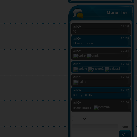
Мини Чат
200