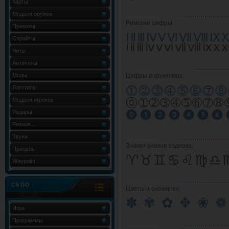
Карты
Модели оружия
Римские цифры:
Приколы
ⅠⅡⅢⅣⅤⅥⅦⅧⅨ
Спрайты
ⅰⅱⅲⅳⅴⅵⅶⅷⅸⅹ
Читы
Античиты
Моды
Цифры в кружочках:
Логотипы
⓵⓶⓷⓸⓹⓺⓻⓼
⓪➀➁➂➃➄➅➆
Модели игроков
Радары
⓿ ❶ ❷ ❸ ❹ ❺ ❻ ❼ 
Разное
Звуки
Значки знаков зодиака:
Прицелы
♈♉♊♋♌♍♎
Waypoint
CS GO
Цветы и снежинки:
Игра
Программы