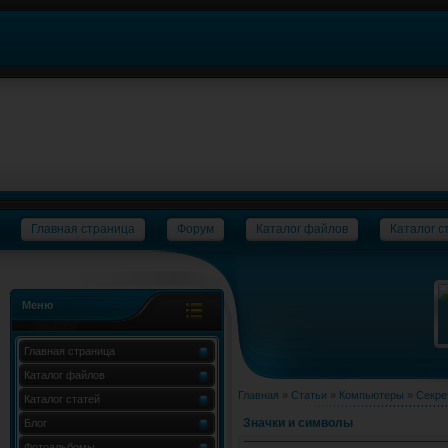
Главная страница
Форум
Каталог файлов
Каталог с
Меню
Главная страница
Каталог файлов
Главная
»
Статьи
»
Компьютеры
»
Секре
Каталог статей
Значки и символы
Блог
Фотоальбомы