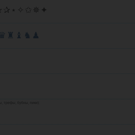
✯✰⋆✧✩✵✦
♛♜♝♞♟
, трефы, бубны, пики):