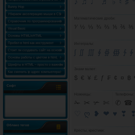
♪ ♫ ♩ ♬ ♭ ♮ ♯ 
Bunny Hop
Убираем акселерацию мыши в CS
Математические дроби:
Справочник по программированию
⅟ ½ ⅓ ¾ ⅔ ⅕ ⅖ ⅗
«Сборник статей по C++ (C++
Visual Basic
World)»
Основы HTML/xHTML
Пробел в html как инструмент
Интегралы:
форматирования
Стоит ли создавать сайт на основе
∫ ∬ ∭ ∮ ∯ ∰ ∱ ∲
html шаблона?
Основы работы с цветом в html,
таблица и коды цветов
Шрифты в HTML – просто о важном
Знаки валют:
Как сменить ip адрес компьютера
$ € ¥ £ ƒ ₣ ¢ ¤ ฿
Windows 7
Софт
Ножницы:
Телефоны:
✁ ✂ ✃ ✄
✆ ☎
♡ ღ ❥ ❤ ♥ ❣ 
Облако тегов
Кресты, крестики: