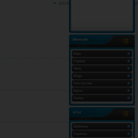
⇝ qɯɐҺvоw ɯǝʎɓǝvɔ wоɯ о 'qɯ
Minecraft
Игра
Сервер
Читы
Моды
Текстур-пак
Карты
Скины
uCoz
Шаблоны
Скрипты