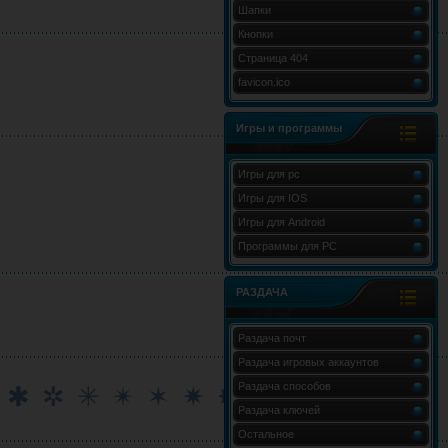
Шапки
Кнопки
Страница 404
favicon.ico
Игры и программы
Игры для pc
Игры для IOS
Игры для Android
Программы для PC
РАЗДАЧА
Раздача почт
Раздача игровых аккаунтов
Раздача способов
✽ ✾ ✿ ✥ ❀ ❁ ❃ ❄ ❅ ❆ ❇ ❈ ❉ ❊ ✢ ✣ ✤ ❋ ٭ ✱ ✲ ✳ ✴ ✶ ✷ ✸ ✹ ✺ ✻ ✼ ⁂
Раздача ключей
Остальное