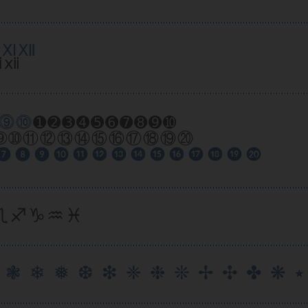
ⅩⅪⅫ
ⅺⅻ
⓽⓾
➊➋➌➍➎➏➐➑➒➓
➇➈➉⑪⑫⑬⑭⑮⑯⑰⑱⑲⑳
❽ ❾ ❿ ⓫ ⓬ ⓭ ⓮ ⓯ ⓰ ⓱ ⓲ ⓳ ⓴
♏♐♑♒♓