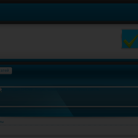
татей
ты