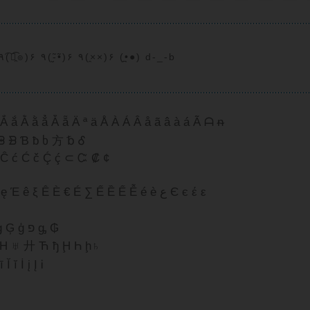
͡๏̯͡๏ ٩(̾●̮̮̃̾•̃̾)۶ ٩(●̮̮̃●̃)۶ ٩(-̮̮̃-̃)۶ ٩(͡๏̯͡๏)۶ ٩(-̮̮̃•̃)۶ ٩(×̯×)۶ (•̪●) d-_-b
Ắ ắ Ằ ằ ẳ Ẵ ẵ Ä ª ä Å À Á Â å ã â à á Ã ᗩ ᵰ
ᗾ ᗿ Ɓ ƀ ხ 方 ␢ Ꮄ
 Ĉ ć Ć č Ḉ ḉ ⊂ Ꮸ ₡ ¢
ℯ ໂ ६ £ Ē ℮ ē Ė ė Ę ě Ě ę Έ ê ξ Ê È € É ∑ Ế Ề Ể Ễ é è ع Є є έ ε
Ꮹ Ꮆ ℊ Ǥ ǥ Ĝ ĝ Ğ ğ Ġ ġ Ģ ģ פ ᶃ ₲
 Ή ♅ 廾 Ћ ђ Ḩ Һ ḩ♄
ī Ĭ ĭ İ į Į Ꭵ