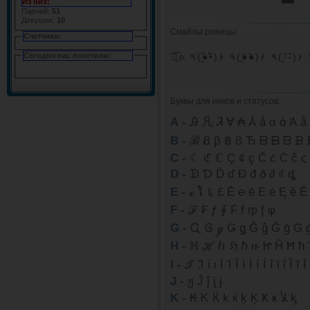
Из них:
Парней:
51
Девушек:
10
Смайлы рожицы:
Счетчики:
Сегодня нас посетили:
Буквы для ников и статусов:
А -
Ꭿ 凡 Ꮨ ∀ ₳ Ǻ ǻ α ά Ά ẫ 
B -
ℬ Ᏸ β ฿ ß Ђ ᗷ ᗸ ᗹ ᗽ 
C -
☾ ℭ ℂ Ç ¢ ç Č ċ Ċ ĉ ς
D -
ᗫ Ɗ Ď ď Đ đ ð ∂ ₫ ȡ
E -
F -
ℱ ₣ ƒ ∮ Ḟ ḟ ჶ ᶂ φ
G -
H -
ℍ ℋ ℎ ℌ ℏ ዙ Ꮵ Ĥ Ħ ħ
I -
ℐ ℑ ί ι Ï Ί Î ì Ì í Í î ϊ ΐ Ĩ ĩ Ī 
J -
ჟ Ĵ ĵ ᶖ ɉ
K -
₭ Ꮶ Ќ k ќ ķ Ķ Ҝ ҝ ﻸ ᶄ