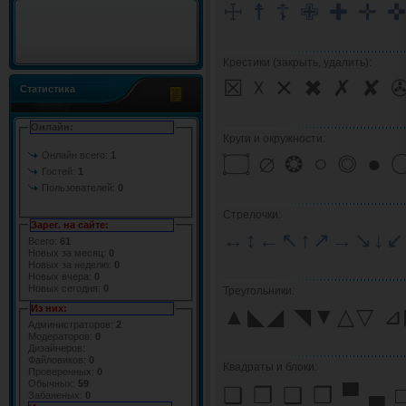
☩ ☨ ☦ ✙ ✚ ✛ ✜
Крестики (закрыть, удалить):
☒ ☓ ✕ ✖ ✗ ✘ 
Статистика
Онлайн:
Круги и окружности:
Онлайн всего:
1
۝ ∅ ❂ ○ ◎ ● 
Гостей:
1
Пользователей:
0
Стрелочки:
Зарег. на сайте:
↔↕←↖↑↗→↘↓
Всего:
61
Новых за месяц:
0
Новых за неделю:
0
Новых вчера:
0
Новых сегодня:
0
Треугольники:
Из них:
▲◣◢ ◥▼△▽ ⊿◤◥
Администраторов:
2
Модераторов:
0
Дизайнеров:
Файловиков:
0
Квадраты и блоки:
Проверенных:
0
Обычных:
59
❏ ❐ ❑ ❒ ▀ ▄ 
Забаненых:
0