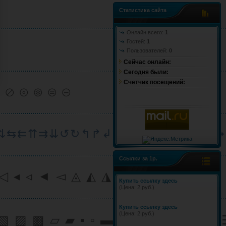
Статистика сайта
Онлайн всего:
1
Гостей:
1
Пользователей:
0
Сейчас онлайн:
Cегодня были:
Счетчик посещений:
⊖ ⊘ ⊚ ⊛ ⊜ ⊝
⇄⇅⇆⇇⇈⇉⇊↺↻↰↱↲↳↴↵↶↷￩￪￫￬
Ссылки за 1р.
◁ ◂ ◃ ◄ ◅ ◬ ◭ ◮
Купить ссылку здесь
(Цена: 2 руб.)
Купить ссылку здесь
(Цена: 2 руб.)
▧ ▨ ▩ ▱ ▰ ▪ ▫ ▬ ▭ ▮ ▯ ◊ ◈ ☰ 