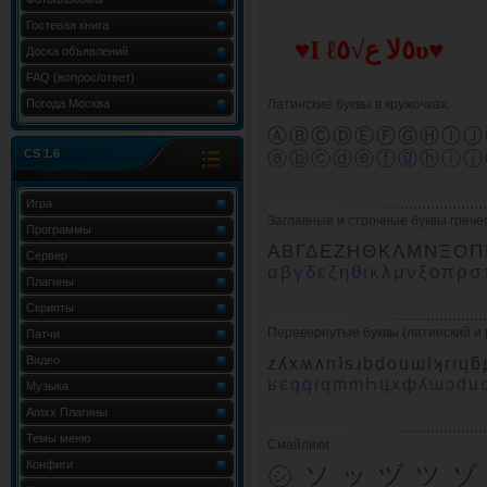
Гостевая книга
♥I ℓ٥ﻻ ﻉ√٥υ♥
Доска объявлений
FAQ (вопрос/ответ)
Погода Москва
Латинские буквы в кружочках:
ⒶⒷⒸⒹⒺⒻⒼⒽⒾⒿ
CS 1.6
ⓐⓑⓒⓓⓔⓕⓖⓗⓘⓙ
Игра
Заглавные и строчные буквы грече
Программы
ΑΒΓΔΕΖΗΘΚΛΜΝΞΟ
Сервер
αβγδεζηθικλμνξοπρ
Плагины
Скрипты
Перевернутые буквы (латинский и 
Патчи
Видео
zʎxʍʌnʇsɹbdouɯlʞɾıɥƃ
ʁєqqıqmmҺцхфʎɯɔduо
Музыка
Amxx Плагины
Темы меню
Смайлики:
Конфиги