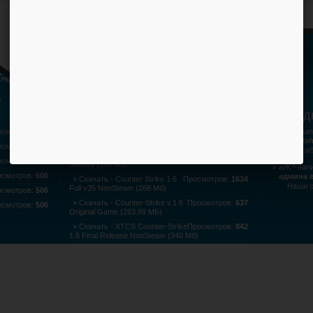
и за содержащие файлы.
а
Комментируемые файлы
Послед
осмотров:
504
CFG BY arK - cfg Главного
Просмотров:
838
Викр
нап
админа game-pc.3dn.ru
на Keris
осмотров:
505
Спасибо 
Скачать - Контр-Страйк 1.6
Просмотров:
760
осмотров:
506
Stability (268 мб)
arK^
напи
осмотров:
506
админа в
Скачать - Counter Strike 1.6
Просмотров:
1634
Наши 
Full v35 NonSteam (268 Мб)
осмотров:
506
Скачать - Counter-Strike v.1.6
Просмотров:
637
осмотров:
506
Original Game (263.89 МБ)
Скачать - XTCS Counter-Strike
Просмотров:
842
1.6 Final Release NonSteam (340 Мб)
Скачать - Counter-Strike v.1.6
Просмотров:
803
Professional Edition (556.29 МБ)