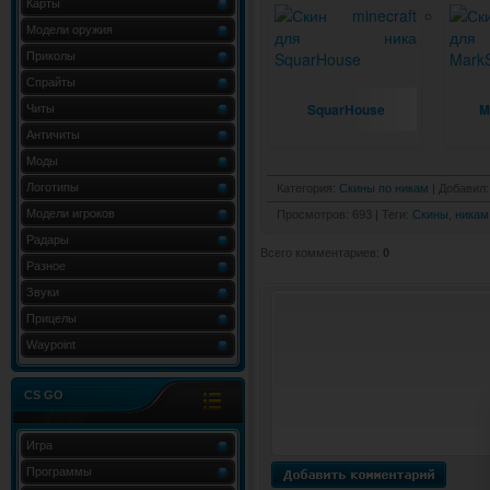
Карты
Модели оружия
Приколы
Спрайты
SquarHouse
M
Читы
Античиты
Моды
Логотипы
Категория
:
Скины по никам
|
Добавил
:
Модели игроков
Просмотров
:
693
|
Теги
:
Cкины
,
никам
Радары
Всего комментариев
:
0
Разное
Звуки
Прицелы
Waypoint
CS GO
Игра
Программы