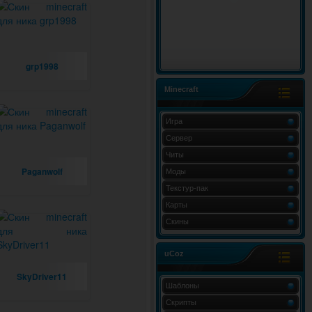
grp1998
Minecraft
Игра
Сервер
Читы
Paganwolf
Моды
Текстур-пак
Карты
Скины
uCoz
SkyDriver11
Шаблоны
Скрипты