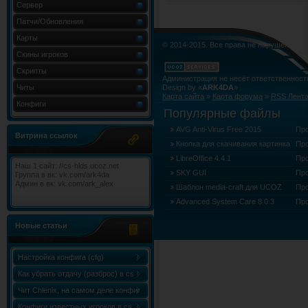
Сервер
Патчи/Обновления
Карты
© 2014-2015. Все права не нарушены.
Скины игроков
Скрипты
Администрация не несёт ответственност
Читы
Design by «
ARK4DA
»
Карта сайта
»
Карта форума
»
RSS Лент
Конфиги
Популярные файлы
AVG Anti-Virus Free 2015
Пр
Витрина ссылок
Кнопка для скачивания картинка
Пр
LibreOffice 4.4.1
Пр
Наш 1 сайт: //cs-hlds.ucoz.net
SKY GUI
Пр
Группа в вк: vk.com/ark4da
Админ в вк: vk.com/ark_alex
Шаблон media-craft для UCOZ
Пр
Advanced System Care 8.0.3
Пр
Новые статьи
Настройка конфига (cfg)
Как убрать отдачу (разброс) в cs
1.6
Чит Chlenix, на самом деле конфиг
Chlenix.cfg, для knife!
Конфиги известных игроков в cs