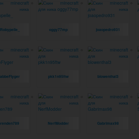
Robypelle_
oggy77mp
joaopedro931
abbeFlyger
pkk1n95ftw
blowenthal3
brenden789
NerfModder
Gabrimax98