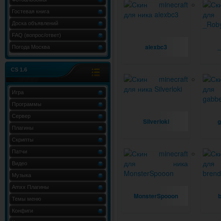
Гостевая книга
Доска объявлений
FAQ (вопрос/ответ)
alexbc3
_
Погода Москва
CS 1.6
Игра
Программы
Сервер
Silverloki
g
Плагины
Скрипты
Патчи
Видео
Музыка
Amxx Плагины
MonsterSpooon
Темы меню
Конфиги