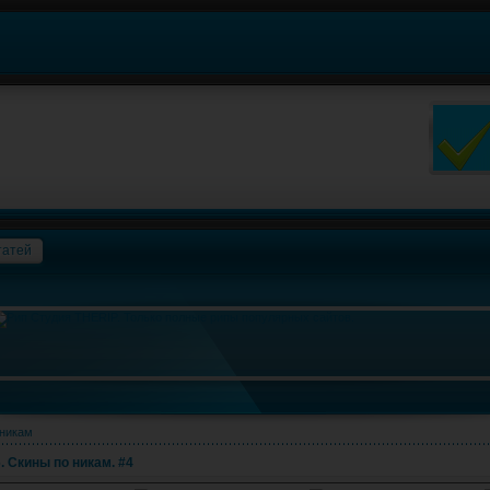
татей
 никам
. Cкины по никам. #4