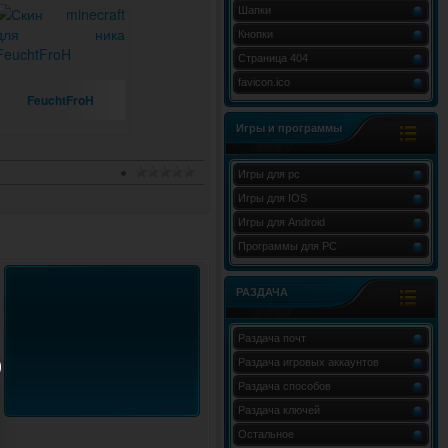
Шапки
Кнопки
Страница 404
favicon.ico
FeuchtFroH
Игры и программы
Игры для pc
Игры для IOS
Игры для Android
Программы для PC
РАЗДАЧА
Раздача почт
Раздача игровых аккаунтов
Раздача способов
Раздача ключей
Остальное