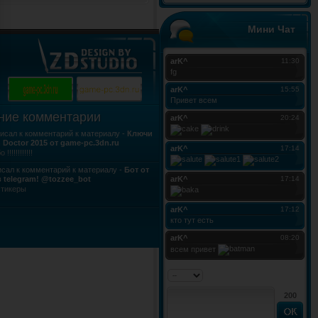
Мини Чат
ние комментарии
исал к комментарий к материалу -
Ключи
h Doctor 2015 от game-pc.3dn.ru
!!!!!!!!!!!!
сал к комментарий к материалу -
Бот от
 telegram! @tozzee_bot
стикеры
200