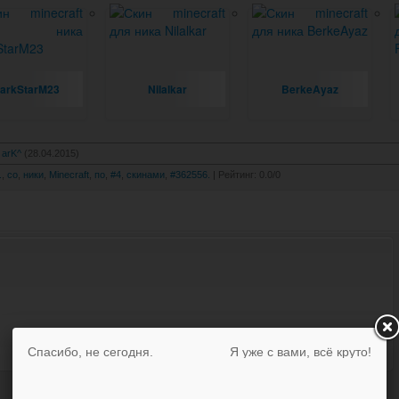
arkStarM23
Nilalkar
BerkeAyaz
arK^
(28.04.2015)
.
,
со
,
ники
,
Minecraft
,
по
,
#4
,
скинами
,
#362556.
|
Рейтинг
:
0.0
/
0
Спасибо, не сегодня.
Я уже с вами, всё круто!