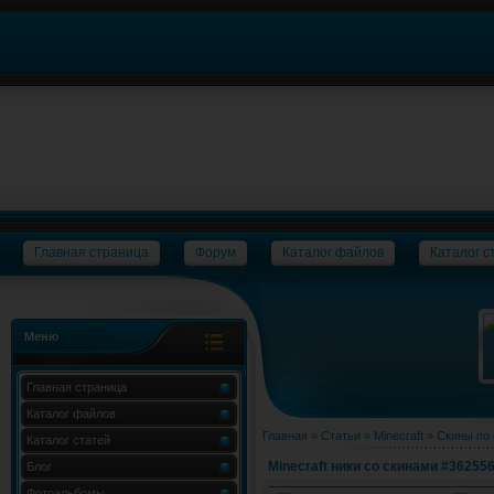
Главная страница
Форум
Каталог файлов
Каталог с
Меню
Главная страница
Каталог файлов
Главная
»
Статьи
»
Minecraft
»
Скины по
Каталог статей
Minecraft ники со скинами #362556
Блог
Фотоальбомы