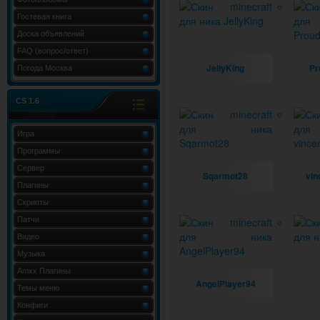
Гостевая книга
Доска объявлений
FAQ (вопрос/ответ)
JellyKing
Pr
Погода Москва
CS 1.6
Игра
Программы
Сервер
Sqarmot28
vin
Плагины
Скрипты
Патчи
Видео
Музыка
Amxx Плагины
AngelPlayer94
Темы меню
Конфиги