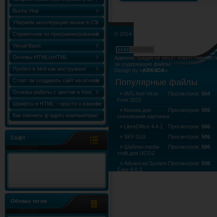
Bunny Hop
Убираем акселерацию мыши в CS
Справочник по программированию
© 2014-2015. Все права не нарушены.
«Сборник статей по C++ (C++
Visual Basic
World)»
Основы HTML/xHTML
Администрация не несёт ответственност
за содержащие файлы.
Пробел в html как инструмент
Design by «
ARK4DA
»
Карта сайта
»
Карта форума
»
RSS Лент
форматирования
Стоит ли создавать сайт на основе
Популярные файлы
html шаблона?
Основы работы с цветом в html,
AVG Anti-Virus
Просмотров:
504
Free 2015
таблица и коды цветов
Шрифты в HTML – просто о важном
Кнопка для
Просмотров:
505
Как сменить ip адрес компьютера
скачивания картинка
Windows 7
LibreOffice 4.4.1
Просмотров:
506
SKY GUI
Просмотров:
506
Софт
Шаблон media-
Просмотров:
506
craft для UCOZ
Advanced System
Просмотров:
506
Care 8.0.3
Облако тегов