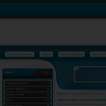
Главная страница
Форум
Каталог файлов
Каталог с
Меню
Главная страница
Каталог файлов
Главная
»
Статьи
»
Minecraft
»
Скины по
Каталог статей
Minecraft ники со скинами #362600
Блог
Фотоальбомы