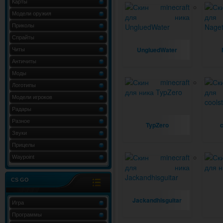
Карты
Модели оружия
Приколы
Спрайты
UngluedWater
Читы
Античиты
Моды
Логотипы
Модели игроков
Радары
Разное
TypZero
Звуки
Прицелы
Waypoint
CS GO
Jackandhisguitar
Игра
Программы