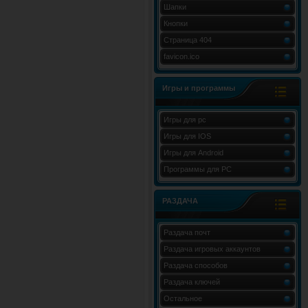
Шапки
Кнопки
Страница 404
favicon.ico
Игры и программы
Игры для pc
Игры для IOS
Игры для Android
Программы для PC
РАЗДАЧА
Раздача почт
Раздача игровых аккаунтов
Раздача способов
Раздача ключей
Остальное