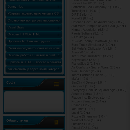
Sniper Elite V2 (11.8 ч.)
Bunny Hop
Battlefield: Bad Company 2 (11.8 ч.)
Torchlight II (10.6 ч.)
Убираем акселерацию мыши в CS
DiRT 2 (8.4 ч.)
Portal 2 (8.4 ч.)
Справочник по программированию
Defense Grid: The Awakening (7.8 ч.)
Star Wars: Empire at War Gold (6.5 ч.)
«Сборник статей по C++ (C++
Visual Basic
Hitman: Absolution (6.5 ч.)
Faerie Solitaire (5.1 ч.)
World)»
Основы HTML/xHTML
F1 2012 (4.7 ч.)
XCOM: Enemy Unknown (4.6 ч.)
Пробел в html как инструмент
Euro Truck Simulator 2 (3.9 ч.)
форматирования
Стоит ли создавать сайт на основе
Sid Meier's Civilization V (3.8 ч.)
Anno 2070 (3.4 ч.)
html шаблона?
Основы работы с цветом в html,
Test Drive Unlimited 2 (3.2 ч.)
Bejeweled 3 (2.8 ч.)
таблица и коды цветов
Шрифты в HTML – просто о важном
PlanetSide 2 (2.3 ч.)
Air Conflicts - Secret Wars (2.3 ч.)
Как сменить ip адрес компьютера
War Thunder (2.2 ч.)
Team Fortress Classic (2.1 ч.)
Windows 7
Mafia II (2.0 ч.)
Софт
SimCity 4 Deluxe (1.9 ч.)
Gunpoint (1.8 ч.)
Everyday Genius: SquareLogic (1.8 ч.)
Assetto Corsa (1.8 ч.)
Plague Inc: Evolved (1.4 ч.)
Frozen Synapse (1.4 ч.)
Chime (1.2 ч.)
Yosumin! (1.1 ч.)
Lucid (1.0 ч.)
Puzzle Dimension (1.0 ч.)
World of Goo (1.0 ч.)
Облако тегов
Lumines (1.0 ч.)
Pinball FX2 (1.0 ч.)