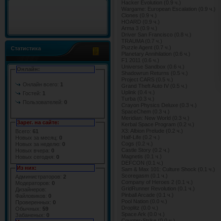
Hacker Evolution (0.9 ч.)
Wargame: European Escalation (0.9 ч.)
Clones (0.9 ч.)
HOARD (0.9 ч.)
Arma 3 (0.9 ч.)
Driver San Francisco (0.8 ч.)
TRAUMA (0.7 ч.)
Puzzle Agent (0.7 ч.)
Статистика
Planetary Annihilation (0.6 ч.)
F1 2011 (0.6 ч.)
Universe Sandbox (0.6 ч.)
Онлайн:
Shadowrun Returns (0.5 ч.)
Project CARS (0.5 ч.)
Онлайн всего:
1
Grand Theft Auto IV (0.5 ч.)
Uplink (0.4 ч.)
Гостей:
1
Turba (0.3 ч.)
Пользователей:
0
Crayon Physics Deluxe (0.3 ч.)
SpaceChem (0.3 ч.)
Meridian: New World (0.3 ч.)
Зарег. на сайте:
Kerbal Space Program (0.2 ч.)
X3: Albion Prelude (0.2 ч.)
Всего:
61
Half-Life (0.2 ч.)
Новых за месяц:
0
Cogs (0.2 ч.)
Новых за неделю:
0
Castle Story (0.2 ч.)
Новых вчера:
0
Magnetis (0.1 ч.)
Новых сегодня:
0
DEFCON (0.1 ч.)
Из них:
Sam & Max 101: Culture Shock (0.1 ч.)
Scoregasm (0.1 ч.)
Администраторов:
2
Company of Heroes 2 (0.1 ч.)
Модераторов:
0
GridRunner Revolution (0.1 ч.)
Дизайнеров:
Pinball Arcade (0.1 ч.)
Файловиков:
0
Pool Nation (0.0 ч.)
Проверенных:
0
Droplitz (0.0 ч.)
Обычных:
59
Space Ark (0.0 ч.)
Забаненых:
0
Counter-Strike (0.0 ч.)