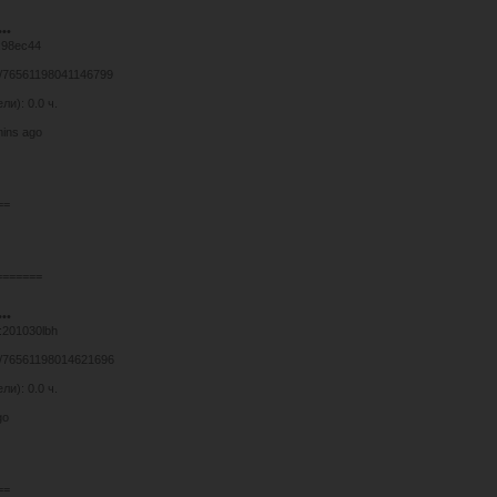
•••
:98ec44
es/76561198041146799
и): 0.0 ч.
mins ago
==
=======
•••
:201030lbh
es/76561198014621696
и): 0.0 ч.
go
==