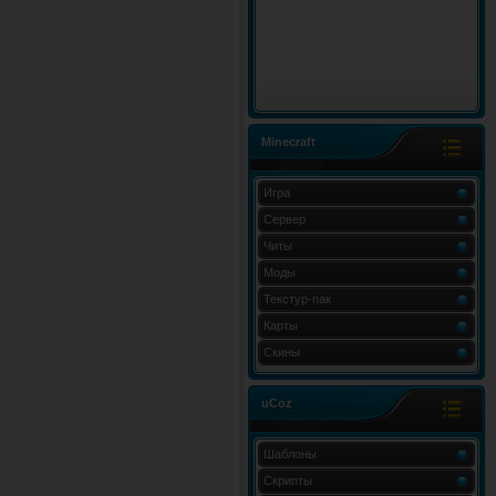
Minecraft
Игра
Сервер
Читы
Моды
Текстур-пак
Карты
Скины
uCoz
Шаблоны
Скрипты