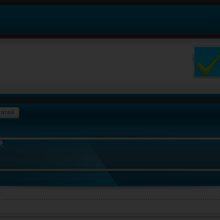
татей
е