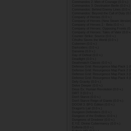
Commandos 2: Men of Courage (0.0 ч.)
Commandos 3: Destination Berlin (0.0 ч.)
Commandos: Behind Enemy Lines (0.0 ч.
Commandos: Beyond the Call of Duty (0.0
Company of Heroes (0.0 ч.)
Company of Heroes (New Steam Version) 
Company of Heroes 2 - Beta (0.0 ч.)
Company of Heroes: Opposing Fronts (0.
Company of Heroes: Tales of Valor (0.0 ч
Counter-Strike: Source (0.0 ч.)
Cthulhu Saves the World (0.0 ч.)
Cubemen (0.0 ч.)
Darksiders (0.0 ч.)
Darwinia (0.0 ч.)
Day of Defeat (0.0 ч.)
Deadlight (0.0 ч.)
Deathmatch Classic (0.0 ч.)
Defense Grid: Resurgence Map Pack 1 (0
Defense Grid: Resurgence Map Pack 2 (0
Defense Grid: Resurgence Map Pack 3 (0
Defense Grid: Resurgence Map Pack 4 (0
Defy Gravity (0.0 ч.)
Delve Deeper (0.0 ч.)
Deus Ex: Human Revolution (0.0 ч.)
DiRT 3 (0.0 ч.)
Don't Starve (0.0 ч.)
Don't Starve Reign of Giants (0.0 ч.)
DOOM 3: BFG Edition (0.0 ч.)
Dragon's Lair (0.0 ч.)
Dungeon Defenders (0.0 ч.)
Dungeon of the Endless (0.0 ч.)
Dungeons of Dredmor (0.0 ч.)
E.Y.E: Divine Cybermancy (0.0 ч.)
Eufloria (0.0 ч.)