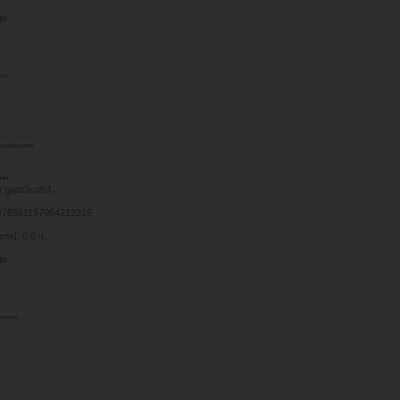
go
==
=======
•••
uk:gam3cub3
es/76561197964212316
и): 0.0 ч.
go
====