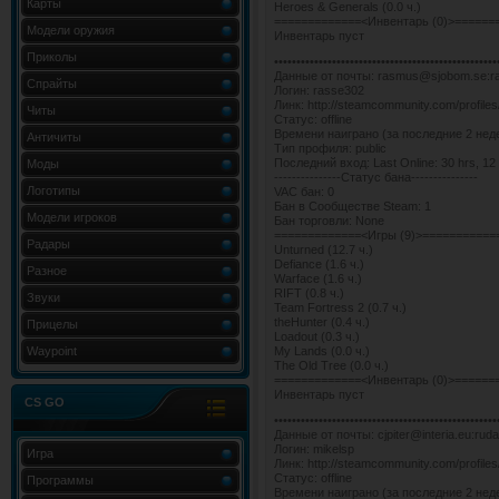
Карты
Heroes & Generals (0.0 ч.)
=============<Инвентарь (0)>======
Модели оружия
Инвентарь пуст
Приколы
••••••••••••••••••••••••••••••••••••••••••••••••••
Данные от почты: rasmus@sjobom.se:
Спрайты
Логин: rasse302
Линк: http://steamcommunity.com/profil
Читы
Статус: offline
Времени наиграно (за последние 2 недел
Античиты
Тип профиля: public
Последний вход: Last Online: 30 hrs, 12
Моды
---------------Статус бана---------------
Логотипы
VAC бан: 0
Бан в Сообществе Steam: 1
Модели игроков
Бан торговли: None
=============<Игры (9)>===========
Радары
Unturned (12.7 ч.)
Defiance (1.6 ч.)
Разное
Warface (1.6 ч.)
RIFT (0.8 ч.)
Звуки
Team Fortress 2 (0.7 ч.)
theHunter (0.4 ч.)
Прицелы
Loadout (0.3 ч.)
Waypoint
My Lands (0.0 ч.)
The Old Tree (0.0 ч.)
=============<Инвентарь (0)>======
Инвентарь пуст
CS GO
••••••••••••••••••••••••••••••••••••••••••••••••••
Данные от почты: cjpiter@interia.eu:rud
Логин: mikelsp
Игра
Линк: http://steamcommunity.com/profil
Статус: offline
Программы
Времени наиграно (за последние 2 недел