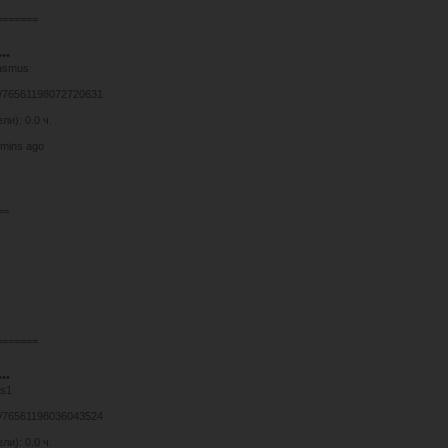
=======
•••
rasmus
es/76561198072720631
и): 0.0 ч.
 mins ago
==
=======
•••
as1
es/76561198036043524
и): 0.0 ч.