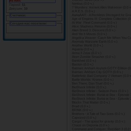
Из них:
Nimbus (0.0 ч.)
Парней:
51
7 Wonders: Ancient Alien Makeover (0.0 ч
Девушек:
10
A.R.E.S. (0.0 ч.)
AaAaAA!!! - A Reckless Disregard for Grav
Счетчики:
Age of Empires III: Complete Collection (0
AI War: Fleet Command (0.0 ч.)
Сегодня нас посетили:
Alice: Madness Returns (0.0 ч.)
Alien Breed 3: Descent (0.0 ч.)
And Yet It Moves (0.0 ч.)
Angelica Weaver: Catch Me When You Can 
Anomaly Warzone Earth (0.0 ч.)
Another World (0.0 ч.)
Aquaria (0.0 ч.)
Arma 3 Zeus (0.0 ч.)
Atom Zombie Smasher (0.0 ч.)
Banished (0.0 ч.)
Bastion (0.0 ч.)
Batman: Arkham Asylum GOTY Edition (0.
Batman: Arkham City GOTY (0.0 ч.)
Battlefield: Bad Company 2 Vietnam (0.0 ч
Battle Worlds: Kronos (0.0 ч.)
Ben There, Dan That! (0.0 ч.)
BioShock Infinite (0.0 ч.)
BioShock Infinite - Season Pass (0.0 ч.)
BioShock Infinite: Burial at Sea - Episode 1
BioShock Infinite: Burial at Sea - Episode 2
Blocks That Matter (0.0 ч.)
Braid (0.0 ч.)
BRINK (0.0 ч.)
Brothers - A Tale of Two Sons (0.0 ч.)
Capsized (0.0 ч.)
Cargo! - The quest for gravity (0.0 ч.)
Chaos on Deponia (0.0 ч.)
Command and Conquer: Red Alert 3 (0.0 