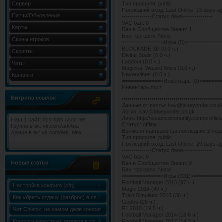
Сервер
Тип профиля: public
Последний вход: Last Online: 15 days a
Патчи/Обновления
---------------Статус бана---------------
VAC бан: 0
Карты
Бан в Сообществе Steam: 1
Бан торговли: None
Скины игроков
=============<Игры (5)>===========
BLOCKADE 3D (0.0 ч.)
Скрипты
Divine Souls (0.0 ч.)
Loadout (0.0 ч.)
Читы
Magicka: Wizard Wars (0.0 ч.)
Neverwinter (0.0 ч.)
Конфиги
=============<Инвентарь (0)>======
Инвентарь пуст
Витрина ссылок
••••••••••••••••••••••••••••••••••••••••••••••••••
Данные от почты: kav@blueyonder.co.
Логин: kav@blueyonder.co.uk
Линк: http://steamcommunity.com/profil
Наш 1 сайт: //cs-hlds.ucoz.net
Статус: offline
Группа в вк: vk.com/ark4da
Времени наиграно (за последние 2 недел
Админ в вк: vk.com/ark_alex
Тип профиля: public
Последний вход: Last Online: 29 days a
---------------Статус бана---------------
VAC бан: 0
Новые статьи
Бан в Сообществе Steam: 0
Бан торговли: None
=============<Игры (331)>=========
Football Manager 2013 (97 ч.)
Настройка конфига (cfg)
Magic 2014 (49 ч.)
Train Simulator 2015 (36 ч.)
Как убрать отдачу (разброс) в cs
Godus (25 ч.)
F1 2010 (19.5 ч.)
1.6
Чит Chlenix, на самом деле конфиг
Football Manager 2014 (16.6 ч.)
Chlenix.cfg, для knife!
Конфиги известных игроков в cs
Football Manager 2012 (14.3 ч.)