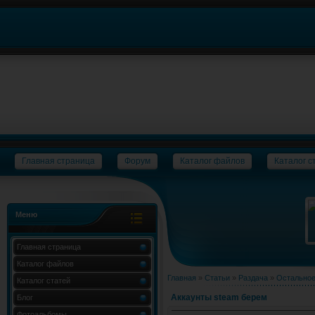
Главная страница
Форум
Каталог файлов
Каталог с
Меню
Главная страница
Каталог файлов
Главная
»
Статьи
»
Раздача
»
Остально
Каталог статей
Аккаунты steam берем
Блог
Фотоальбомы