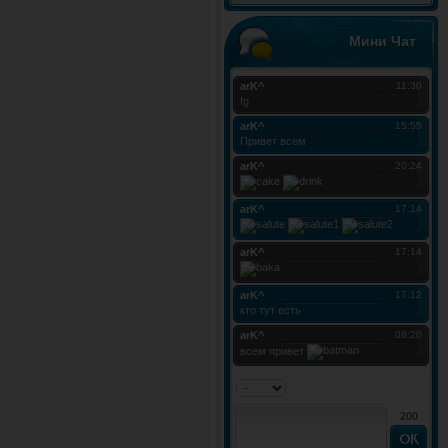
Мини Чат
200