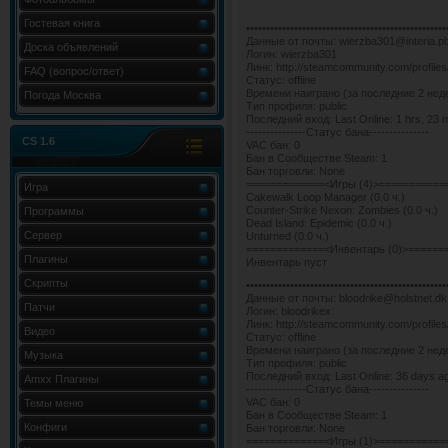
Гостевая книга
••••••••••••••••••••••••••••••••••••••••••••••••••
Данные от почты: wierzba301@interia.pl
Доска объявлений
Логин: wierzba301
Линк: http://steamcommunity.com/profil
FAQ (вопрос/ответ)
Статус: offline
Времени наиграно (за последние 2 недел
Погода Москва
Тип профиля: public
Последний вход: Last Online: 1 hrs, 23 
---------------Статус бана---------------
CS 1.6
VAC бан: 0
Бан в Сообществе Steam: 1
Бан торговли: None
=============<Игры (4)>===========
Игра
Cakewalk Loop Manager (0.0 ч.)
Counter-Strike Nexon: Zombies (0.0 ч.)
Программы
Dead Island: Epidemic (0.0 ч.)
Сервер
Unturned (0.0 ч.)
=============<Инвентарь (0)>======
Плагины
Инвентарь пуст
Скрипты
••••••••••••••••••••••••••••••••••••••••••••••••••
Данные от почты: bloodrike@holstnet.dk
Патчи
Логин: bloodrikex
Линк: http://steamcommunity.com/profil
Видео
Статус: offline
Времени наиграно (за последние 2 недел
Музыка
Тип профиля: public
Последний вход: Last Online: 36 days a
Amxx Плагины
---------------Статус бана---------------
VAC бан: 0
Темы меню
Бан в Сообществе Steam: 1
Конфиги
Бан торговли: None
=============<Игры (1)>===========