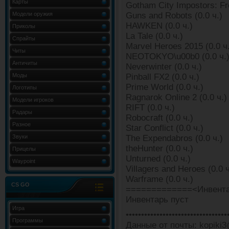
Карты
Gotham City Impostors: Fre
Модели оружия
Guns and Robots (0.0 ч.)
HAWKEN (0.0 ч.)
Приколы
La Tale (0.0 ч.)
Спрайты
Marvel Heroes 2015 (0.0 ч
Читы
NEOTOKYO\u00b0 (0.0 ч.
Античиты
Neverwinter (0.0 ч.)
Моды
Pinball FX2 (0.0 ч.)
Prime World (0.0 ч.)
Логотипы
Ragnarok Online 2 (0.0 ч.)
Модели игроков
RIFT (0.0 ч.)
Радары
Robocraft (0.0 ч.)
Разное
Star Conflict (0.0 ч.)
Звуки
The Expendabros (0.0 ч.)
theHunter (0.0 ч.)
Прицелы
Unturned (0.0 ч.)
Waypoint
Villagers and Heroes (0.0 ч
Warframe (0.0 ч.)
CS GO
=============<Инвента
Инвентарь пуст
Игра
•••••••••••••••••••••••••••••••••
Программы
Данные от почты: kopiki3