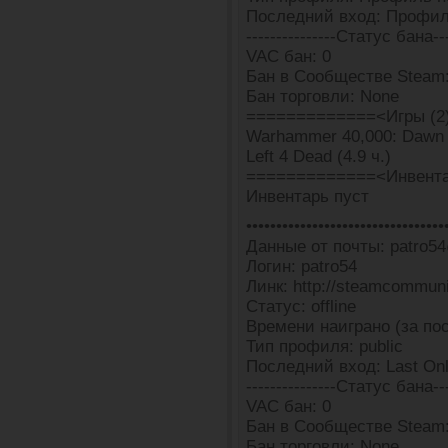
Последний вход: Профил
---------------Статус бана---
VAC бан: 0
Бан в Сообществе Steam
Бан торговли: None
=============<Игры (2
Warhammer 40,000: Dawn of
Left 4 Dead (4.9 ч.)
=============<Инвента
Инвентарь пуст
•••••••••••••••••••••••••••••••••
Данные от почты: patro54
Логин: patro54
Линк: http://steamcommun
Статус: offline
Времени наиграно (за пос
Тип профиля: public
Последний вход: Last Onl
---------------Статус бана---
VAC бан: 0
Бан в Сообществе Steam:
Бан торговли: None