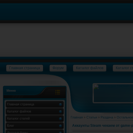
Главная страница
Форум
Каталог файлов
Каталог с
Меню
Главная страница
Каталог файлов
Главная
»
Статьи
»
Раздача
»
Остально
Каталог статей
Аккаунты Steam чекаем от game-p
Блог
Фотоальбомы