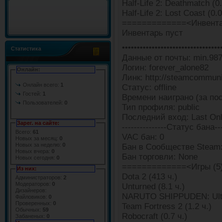
Half-Life 2: Deathmatch (0.
Half-Life 2: Lost Coast (0.0
=============<Инвента
Инвентарь пуст
•••••••••••••••••••••••••••••••••
Статистика
Данные от почты: min.98
Логин: forever_alone82
Онлайн:
Линк: http://steamcommun
Онлайн всего:
1
Статус: offline
Гостей:
1
Времени наиграно (за пос
Пользователей:
0
Тип профиля: public
Последний вход: Last Onli
Зарег. на сайте:
---------------Статус бана---
Всего:
61
VAC бан: 0
Новых за месяц:
0
Новых за неделю:
0
Бан в Сообществе Steam:
Новых вчера:
0
Бан торговли: None
Новых сегодня:
0
=============<Игры (5
Из них:
Dota 2 (413 ч.)
Администраторов:
2
Модераторов:
0
Unturned (8.1 ч.)
Дизайнеров:
NARUTO SHIPPUDEN: Ultim
Файловиков:
0
Проверенных:
0
Team Fortress 2 (1.2 ч.)
Обычных:
59
Robocraft (0.7 ч.)
Забаненых:
0