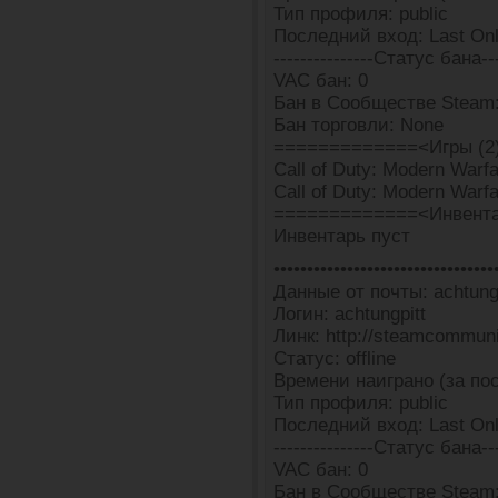
Тип профиля: public
Последний вход: Last Onl
---------------Статус бана---
VAC бан: 0
Бан в Сообществе Steam:
Бан торговли: None
=============<Игры (2
Call of Duty: Modern Warfar
Call of Duty: Modern Warfa
=============<Инвента
Инвентарь пуст
•••••••••••••••••••••••••••••••••
Данные от почты: achtungp
Логин: achtungpitt
Линк: http://steamcommun
Статус: offline
Времени наиграно (за пос
Тип профиля: public
Последний вход: Last Onl
---------------Статус бана---
VAC бан: 0
Бан в Сообществе Steam: