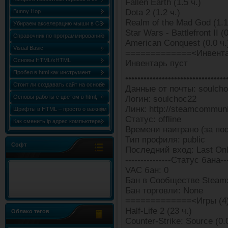
Fallen Earth (1.5 ч.)
Dota 2 (1.2 ч.)
Bunny Hop
Realm of the Mad God (1.1
Убираем акселерацию мыши в CS
Star Wars - Battlefront II (0
Справочник по программированию
American Conquest (0.0 ч.
«Сборник статей по C++ (C++
Visual Basic
=============<Инвента
World)»
Основы HTML/xHTML
Инвентарь пуст
Пробел в html как инструмент
•••••••••••••••••••••••••••••••••
форматирования
Стоит ли создавать сайт на основе
Данные от почты: soulcho
html шаблона?
Основы работы с цветом в html,
Логин: soulchoc22
Линк: http://steamcommun
таблица и коды цветов
Шрифты в HTML – просто о важном
Статус: offline
Как сменить ip адрес компьютера
Времени наиграно (за пос
Windows 7
Тип профиля: public
Софт
Последний вход: Last Onl
---------------Статус бана---
VAC бан: 0
Бан в Сообществе Steam:
Бан торговли: None
=============<Игры (4
Half-Life 2 (23 ч.)
Облако тегов
Counter-Strike: Source (0.0