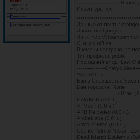
Из них:
=============<Инвента
Парней:
51
Инвентарь пуст
Девушек:
10
Счетчики:
•••••••••••••••••••••••••••••••••
Данные от почты: mattgou
Сегодня нас посетили:
Логин: mattgougou
Линк: http://steamcommun
Статус: offline
Времени наиграно (за пос
Тип профиля: public
Последний вход: Last Onl
---------------Статус бана---
VAC бан: 0
Бан в Сообществе Steam:
Бан торговли: None
=============<Игры (2
HAWKEN (0.4 ч.)
AirMech (0.0 ч.)
APB Reloaded (0.0 ч.)
Archeblade (0.0 ч.)
Arma 2: Free (0.0 ч.)
Counter-Strike Nexon: Zomb
Dead Island: Epidemic (0.0