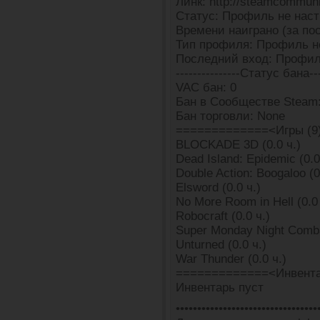
Линк: http://steamcommun
Статус: Профиль не наст
Времени наиграно (за пос
Тип профиля: Профиль н
Последний вход: Профил
---------------Статус бана---
VAC бан: 0
Бан в Сообществе Steam
Бан торговли: None
=============<Игры (9
BLOCKADE 3D (0.0 ч.)
Dead Island: Epidemic (0.0
Double Action: Boogaloo (0
Elsword (0.0 ч.)
No More Room in Hell (0.0 
Robocraft (0.0 ч.)
Super Monday Night Combat
Unturned (0.0 ч.)
War Thunder (0.0 ч.)
=============<Инвента
Инвентарь пуст
•••••••••••••••••••••••••••••••••