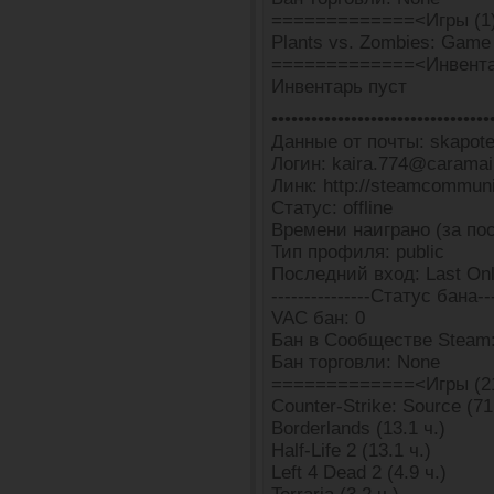
=============<Игры (1
Plants vs. Zombies: Game o
=============<Инвента
Инвентарь пуст
•••••••••••••••••••••••••••••••••
Данные от почты: skapot
Логин: kaira.774@caramai
Линк: http://steamcommun
Статус: offline
Времени наиграно (за пос
Тип профиля: public
Последний вход: Last Onl
---------------Статус бана---
VAC бан: 0
Бан в Сообществе Steam:
Бан торговли: None
=============<Игры (2
Counter-Strike: Source (71
Borderlands (13.1 ч.)
Half-Life 2 (13.1 ч.)
Left 4 Dead 2 (4.9 ч.)