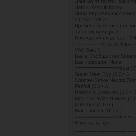
Данные от почты: soulcho
Логин: xxsoulchocxx
Линк: http://steamcommun
Статус: offline
Времени наиграно (за пос
Тип профиля: public
Последний вход: Last Onl
---------------Статус бана---
VAC бан: 0
Бан в Сообществе Steam:
Бан торговли: None
=============<Игры (7
Super Meat Boy (0.0 ч.)
Counter-Strike Nexon: Zomb
Firefall (0.0 ч.)
Heroes & Generals (0.0 ч.)
Magicka: Wizard Wars (0.0
Unturned (0.0 ч.)
War Thunder (0.0 ч.)
=============<Инвента
Инвентарь пуст
•••••••••••••••••••••••••••••••••