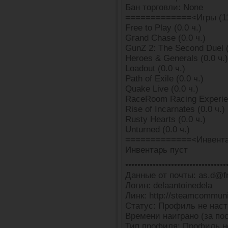
Бан торговли: None
=============<Игры (1
Free to Play (0.0 ч.)
Grand Chase (0.0 ч.)
GunZ 2: The Second Duel (
Heroes & Generals (0.0 ч.)
Loadout (0.0 ч.)
Path of Exile (0.0 ч.)
Quake Live (0.0 ч.)
RaceRoom Racing Experien
Rise of Incarnates (0.0 ч.)
Rusty Hearts (0.0 ч.)
Unturned (0.0 ч.)
=============<Инвента
Инвентарь пуст
•••••••••••••••••••••••••••••••••
Данные от почты: as.d@fr
Логин: delaantoinedela
Линк: http://steamcommun
Статус: Профиль не наст
Времени наиграно (за пос
Тип профиля: Профиль н