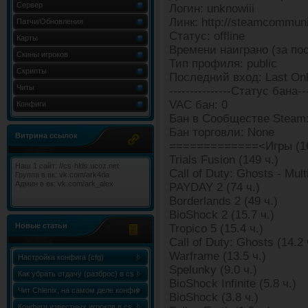
Сервер
Логин: unknowiii
Линк: http://steamcommun
Патчи/Обновления
Статус: offline
Карты
Времени наиграно (за пос
Скины игроков
Тип профиля: public
Скрипты
Последний вход: Last Onl
Читы
---------------Статус бана---
VAC бан: 0
Конфиги
Бан в Сообществе Steam:
Бан торговли: None
Витрина ссылок
=============<Игры (1
Trials Fusion (149 ч.)
Наш 1 сайт: //cs-hlds.ucoz.net
Call of Duty: Ghosts - Mult
Группа в вк: vk.com/ark4da
Админ в вк: vk.com/ark_alex
PAYDAY 2 (74 ч.)
Borderlands 2 (49 ч.)
BioShock 2 (15.7 ч.)
Новые статьи
Tropico 5 (15.4 ч.)
Call of Duty: Ghosts (14.2 
Warframe (13.5 ч.)
Настройка конфига (cfg)
Spelunky (9.0 ч.)
Как убрать отдачу (разброс) в cs
BioShock Infinite (5.8 ч.)
1.6
Чит Chlenix, на самом деле конфиг
BioShock (3.8 ч.)
Chlenix.cfg, для knife!
Конфиги известных игроков в cs