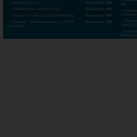
Скачать
Apocalyptic Cs 1.6
Просмотров:
506
мб)
Шаблон media-craft для UCOZ
Просмотров:
506
Скачать
NonSteam 
Скачать русский чат для Counter Strike
Просмотров:
506
Скачать 
Скачать - Steam клиент для cs 1.6 2015
Просмотров:
506
Game (263
(704.6Kb)
Скачать
Release N
Скачать
Edition (5