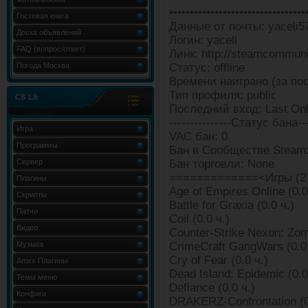
•••••••••••••••••••••••••••••••••
Гостевая книга
Данные от почты: yaceli57
Доска объявлений
Логин: yaceli
FAQ (вопрос/ответ)
Линк: http://steamcommun
Погода Москва
Статус: offline
Времени наиграно (за пос
Тип профиля: public
CS 1.6
Последний вход: Last Onl
---------------Статус бана---
Игра
VAC бан: 0
Программы
Бан в Сообществе Steam:
Сервер
Бан торговли: None
=============<Игры (2
Плагины
Age of Empires Online (0.0
Скрипты
Battle for Graxia (0.0 ч.)
Патчи
Coil (0.0 ч.)
Видео
Counter-Strike Nexon: Zomb
Музыка
CrimeCraft GangWars (0.0 
Cry of Fear (0.0 ч.)
Amxx Плагины
Dead Island: Epidemic (0.0
Темы меню
Defiance (0.0 ч.)
Конфиги
DRAKERZ-Confrontation (0