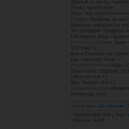
Данные от почты: laurentc
Логин: laurentceyte
Линк: http://steamcommun
Статус: Профиль не наст
Времени наиграно (за пос
Тип профиля: Профиль н
Последний вход: Профил
---------------Статус бана---
VAC бан: 0
Бан в Сообществе Steam
Бан торговли: None
=============<Игры (3
Dead Island: Epidemic (0.0
Unturned (0.0 ч.)
War Thunder (0.0 ч.)
=============<Инвента
Инвентарь пуст
Категория
:
Остальное
|
Просмотров
:
858
|
Теги
:
Рейтинг
:
0.0
/
0