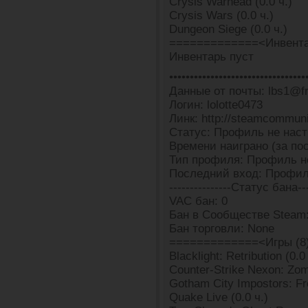
Crysis Warhead (0.0 ч.)
Crysis Wars (0.0 ч.)
Dungeon Siege (0.0 ч.)
=============<Инвента
Инвентарь пуст
•••••••••••••••••••••••••••••••••
Данные от почты: lbs1@fre
Логин: lolotte0473
Линк: http://steamcommun
Статус: Профиль не наст
Времени наиграно (за пос
Тип профиля: Профиль н
Последний вход: Профил
---------------Статус бана---
VAC бан: 0
Бан в Сообществе Steam
Бан торговли: None
=============<Игры (8
Blacklight: Retribution (0.0
Counter-Strike Nexon: Zomb
Gotham City Impostors: Fre
Quake Live (0.0 ч.)