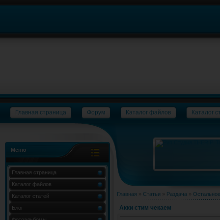
Главная страница
Форум
Каталог файлов
Каталог с
Меню
Главная страница
Каталог файлов
Главная
»
Статьи
»
Раздача
»
Остально
Каталог статей
Акки стим чекаем
Блог
Фотоальбомы