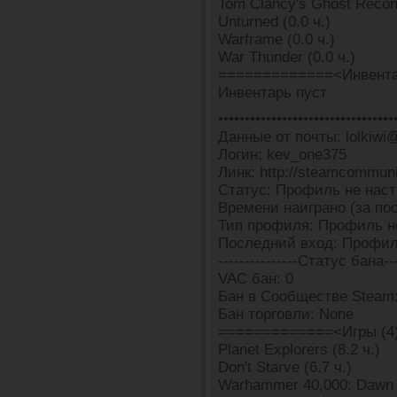
Tom Clancy's Ghost Recon
Unturned (0.0 ч.)
Warframe (0.0 ч.)
War Thunder (0.0 ч.)
=============<Инвента
Инвентарь пуст
•••••••••••••••••••••••••••••••••
Данные от почты: lolkiwi@
Логин: kev_one375
Линк: http://steamcommun
Статус: Профиль не наст
Времени наиграно (за пос
Тип профиля: Профиль н
Последний вход: Профил
---------------Статус бана---
VAC бан: 0
Бан в Сообществе Steam
Бан торговли: None
=============<Игры (4
Planet Explorers (8.2 ч.)
Don't Starve (6.7 ч.)
Warhammer 40,000: Dawn of