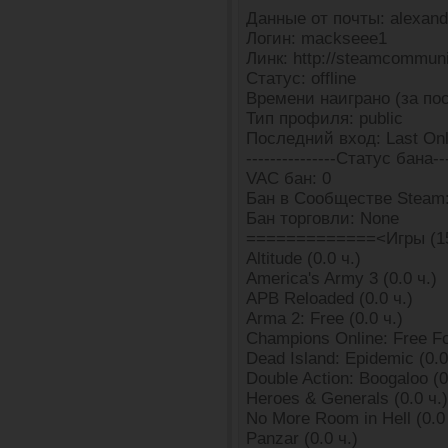
Данные от почты: alexan
Логин: mackseee1
Линк: http://steamcommun
Статус: offline
Времени наиграно (за пос
Тип профиля: public
Последний вход: Last Onl
---------------Статус бана---
VAC бан: 0
Бан в Сообществе Steam:
Бан торговли: None
=============<Игры (1
Altitude (0.0 ч.)
America's Army 3 (0.0 ч.)
APB Reloaded (0.0 ч.)
Arma 2: Free (0.0 ч.)
Champions Online: Free For
Dead Island: Epidemic (0.0
Double Action: Boogaloo (0
Heroes & Generals (0.0 ч.)
No More Room in Hell (0.0 
Panzar (0.0 ч.)