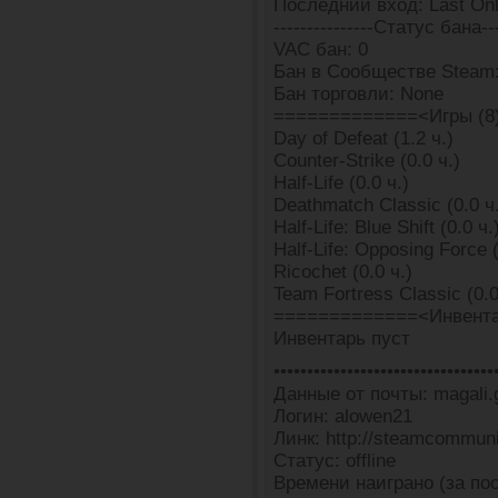
Последний вход: Last Onl
---------------Статус бана---
VAC бан: 0
Бан в Сообществе Steam:
Бан торговли: None
=============<Игры (8
Day of Defeat (1.2 ч.)
Counter-Strike (0.0 ч.)
Half-Life (0.0 ч.)
Deathmatch Classic (0.0 ч
Half-Life: Blue Shift (0.0 ч.
Half-Life: Opposing Force (
Ricochet (0.0 ч.)
Team Fortress Classic (0.0
=============<Инвента
Инвентарь пуст
•••••••••••••••••••••••••••••••••
Данные от почты: magali.g
Логин: alowen21
Линк: http://steamcommun
Статус: offline
Времени наиграно (за пос