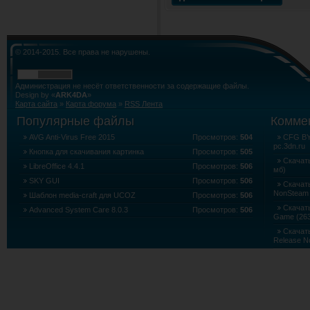
© 2014-2015. Все права не нарушены.
Администрация не несёт ответственности за содержащие файлы.
Design by «
ARK4DA
»
Карта сайта
»
Карта форума
»
RSS Лента
Популярные файлы
Комме
AVG Anti-Virus Free 2015
Просмотров:
504
CFG BY 
pc.3dn.ru
Кнопка для скачивания картинка
Просмотров:
505
Скачать
LibreOffice 4.4.1
Просмотров:
506
мб)
SKY GUI
Просмотров:
506
Скачать
NonSteam 
Шаблон media-craft для UCOZ
Просмотров:
506
Скачать 
Advanced System Care 8.0.3
Просмотров:
506
Game (263
Скачать
Release N
Скачать
Edition (5