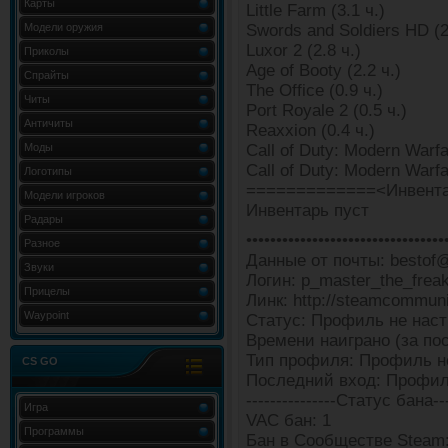
Карты
Little Farm (3.1 ч.)
Модели оружия
Swords and Soldiers HD (2
Luxor 2 (2.8 ч.)
Приколы
Age of Booty (2.2 ч.)
Спрайты
The Office (0.9 ч.)
Читы
Port Royale 2 (0.5 ч.)
Античиты
Reaxxion (0.4 ч.)
Моды
Call of Duty: Modern Warfar
Call of Duty: Modern Warfar
Логотипы
=============<Инвента
Модели игроков
Инвентарь пуст
Радары
•••••••••••••••••••••••••••••••••
Разное
Данные от почты: bestof
Звуки
Логин: p_master_the_frea
Прицелы
Линк: http://steamcommun
Waypoint
Статус: Профиль не наст
Времени наиграно (за пос
Тип профиля: Профиль н
CS GO
Последний вход: Профил
---------------Статус бана---
Игра
VAC бан: 1
Программы
Бан в Сообществе Steam