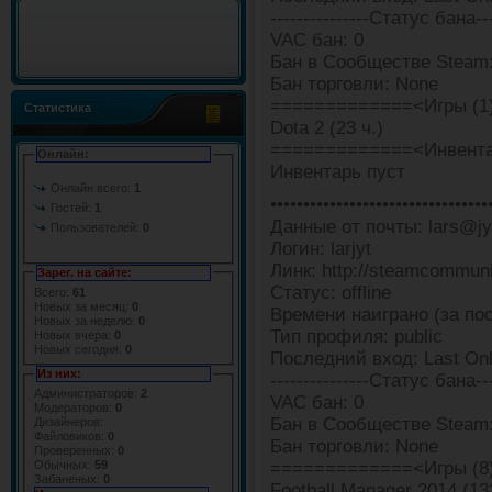
---------------Статус бана---
VAC бан: 0
Бан в Сообществе Steam:
Бан торговли: None
=============<Игры (1
Статистика
Dota 2 (23 ч.)
=============<Инвента
Онлайн:
Инвентарь пуст
Онлайн всего:
1
•••••••••••••••••••••••••••••••••
Гостей:
1
Данные от почты: lars@jyt
Пользователей:
0
Логин: larjyt
Линк: http://steamcommun
Зарег. на сайте:
Статус: offline
Всего:
61
Новых за месяц:
0
Времени наиграно (за пос
Новых за неделю:
0
Тип профиля: public
Новых вчера:
0
Новых сегодня:
0
Последний вход: Last Onl
Из них:
---------------Статус бана---
Администраторов:
2
VAC бан: 0
Модераторов:
0
Бан в Сообществе Steam:
Дизайнеров:
Файловиков:
0
Бан торговли: None
Проверенных:
0
=============<Игры (8
Обычных:
59
Забаненых:
0
Football Manager 2014 (133