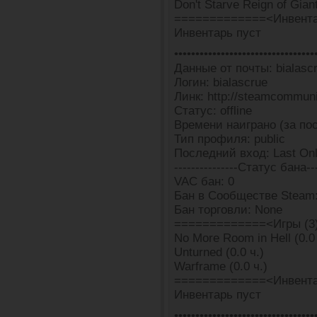
Don't Starve Reign of Giant
=============<Инвента
Инвентарь пуст
•••••••••••••••••••••••••••••••••
Данные от почты: bialascr
Логин: bialascrue
Линк: http://steamcommun
Статус: offline
Времени наиграно (за пос
Тип профиля: public
Последний вход: Last Onl
---------------Статус бана---
VAC бан: 0
Бан в Сообществе Steam:
Бан торговли: None
=============<Игры (3
No More Room in Hell (0.0 
Unturned (0.0 ч.)
Warframe (0.0 ч.)
=============<Инвента
Инвентарь пуст
•••••••••••••••••••••••••••••••••