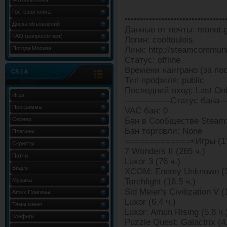
Гостевая книга
•••••••••••••••••••••••••••••••••
Доска объявлений
Данные от почты: monot.ga
FAQ (вопрос/ответ)
Логин: cooltoulois
Погода Москва
Линк: http://steamcommun
Статус: offline
Времени наиграно (за пос
CS 1.6
Тип профиля: public
Последний вход: Last Onl
Игра
---------------Статус бана---
Программы
VAC бан: 0
Сервер
Бан в Сообществе Steam:
Бан торговли: None
Плагины
=============<Игры (1
Скрипты
7 Wonders II (265 ч.)
Патчи
Luxor 3 (76 ч.)
Видео
XCOM: Enemy Unknown (3
Музыка
Torchlight (16.5 ч.)
Sid Meier's Civilization V (
Amxx Плагины
Luxor (6.4 ч.)
Темы меню
Luxor: Amun Rising (5.8 ч.
Конфиги
Puzzle Quest: Galactrix (4.