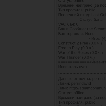
Статус: offline
Времени наиграно (за пос
Тип профиля: public
Последний вход: Last Onl
---------------Статус бана---
VAC бан: 0
Бан в Сообществе Steam:
Бан торговли: None
=============<Игры (4
Construct 2 Free (0.0 ч.)
Free to Play (0.0 ч.)
War of the Roses (0.0 ч.)
War Thunder (0.0 ч.)
=============<Инвента
Инвентарь пуст
•••••••••••••••••••••••••••••••••
Данные от почты: perrinda
Логин: perrindavid
Линк: http://steamcommun
Статус: offline
Времени наиграно (за пос
Тип профиля: public