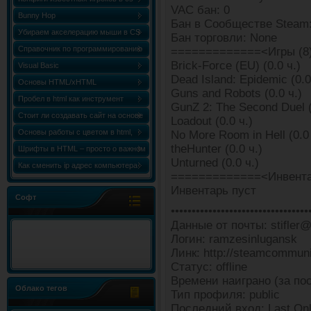
VAC бан: 0
Bunny Hop
Бан в Сообществе Steam:
Убираем акселерацию мыши в CS
Бан торговли: None
Справочник по программированию
=============<Игры (8
Brick-Force (EU) (0.0 ч.)
«Сборник статей по C++ (C++
Visual Basic
Dead Island: Epidemic (0.0
World)»
Основы HTML/xHTML
Guns and Robots (0.0 ч.)
Пробел в html как инструмент
GunZ 2: The Second Duel (
форматирования
Стоит ли создавать сайт на основе
Loadout (0.0 ч.)
html шаблона?
Основы работы с цветом в html,
No More Room in Hell (0.0 
theHunter (0.0 ч.)
таблица и коды цветов
Шрифты в HTML – просто о важном
Unturned (0.0 ч.)
Как сменить ip адрес компьютера
=============<Инвента
Windows 7
Инвентарь пуст
Софт
•••••••••••••••••••••••••••••••••
Данные от почты: stifler@
Логин: ramzesinlugansk
Линк: http://steamcommun
Статус: offline
Времени наиграно (за пос
Облако тегов
Тип профиля: public
Последний вход: Last Onl