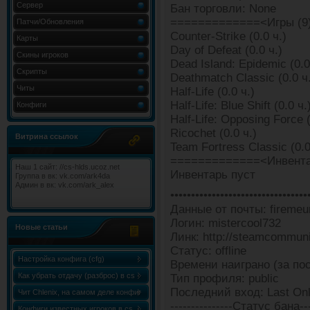
Сервер
Бан торговли: None
=============<Игры (9
Патчи/Обновления
Counter-Strike (0.0 ч.)
Карты
Day of Defeat (0.0 ч.)
Скины игроков
Dead Island: Epidemic (0.0
Скрипты
Deathmatch Classic (0.0 ч
Читы
Half-Life (0.0 ч.)
Half-Life: Blue Shift (0.0 ч.
Конфиги
Half-Life: Opposing Force (
Ricochet (0.0 ч.)
Витрина ссылок
Team Fortress Classic (0.0
=============<Инвента
Наш 1 сайт: //cs-hlds.ucoz.net
Инвентарь пуст
Группа в вк: vk.com/ark4da
Админ в вк: vk.com/ark_alex
•••••••••••••••••••••••••••••••••
Данные от почты: firemeu
Логин: mistercool732
Новые статьи
Линк: http://steamcommun
Статус: offline
Настройка конфига (cfg)
Времени наиграно (за пос
Как убрать отдачу (разброс) в cs
Тип профиля: public
Последний вход: Last Onl
1.6
Чит Chlenix, на самом деле конфиг
---------------Статус бана---
Chlenix.cfg, для knife!
Конфиги известных игроков в cs