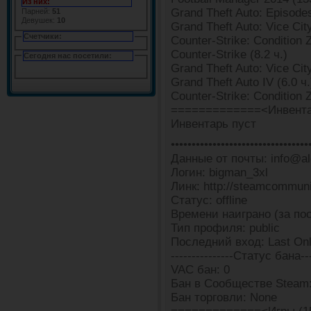
Из них:
Grand Theft Auto: Episodes
Парней:
51
Девушек:
10
Grand Theft Auto: Vice City
Счетчики:
Counter-Strike: Condition Z
Counter-Strike (8.2 ч.)
Сегодня нас посетили:
Grand Theft Auto: Vice City
Grand Theft Auto IV (6.0 ч.
Counter-Strike: Condition 
=============<Инвента
Инвентарь пуст
•••••••••••••••••••••••••••••••••
Данные от почты: info@ald
Логин: bigman_3xl
Линк: http://steamcommun
Статус: offline
Времени наиграно (за пос
Тип профиля: public
Последний вход: Last Onl
---------------Статус бана---
VAC бан: 0
Бан в Сообществе Steam:
Бан торговли: None