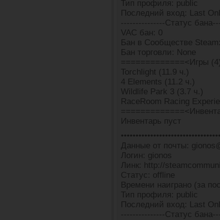
Тип профиля: public
Последний вход: Last Onli
---------------Статус бана---
VAC бан: 0
Бан в Сообществе Steam:
Бан торговли: None
=============<Игры (4
Torchlight (11.9 ч.)
4 Elements (11.2 ч.)
Wildlife Park 3 (3.7 ч.)
RaceRoom Racing Experien
=============<Инвента
Инвентарь пуст
•••••••••••••••••••••••••••••••••
Данные от почты: gionos@f
Логин: gionos
Линк: http://steamcommun
Статус: offline
Времени наиграно (за пос
Тип профиля: public
Последний вход: Last Onli
---------------Статус бана---