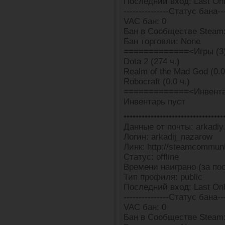
Последний вход: Last Onli
---------------Статус бана---
VAC бан: 0
Бан в Сообществе Steam:
Бан торговли: None
=============<Игры (3
Dota 2 (274 ч.)
Realm of the Mad God (0.0
Robocraft (0.0 ч.)
=============<Инвента
Инвентарь пуст
•••••••••••••••••••••••••••••••••
Данные от почты: arkadiy.
Логин: arkadij_nazarow
Линк: http://steamcommun
Статус: offline
Времени наиграно (за пос
Тип профиля: public
Последний вход: Last Onli
---------------Статус бана---
VAC бан: 0
Бан в Сообществе Steam: