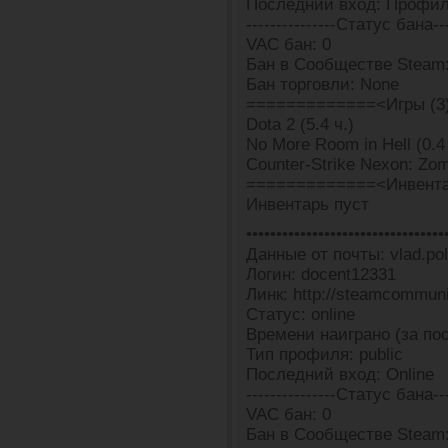
Последний вход: Профил
---------------Статус бана---
VAC бан: 0
Бан в Сообществе Steam
Бан торговли: None
=============<Игры (3
Dota 2 (5.4 ч.)
No More Room in Hell (0.4 
Counter-Strike Nexon: Zomb
=============<Инвента
Инвентарь пуст
•••••••••••••••••••••••••••••••••
Данные от почты: vlad.pol
Логин: docent12331
Линк: http://steamcommun
Статус: online
Времени наиграно (за пос
Тип профиля: public
Последний вход: Online
---------------Статус бана---
VAC бан: 0
Бан в Сообществе Steam: