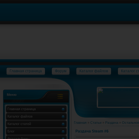
Главная страница
Форум
Каталог файлов
Каталог с
Меню
Главная страница
Каталог файлов
Главная
»
Статьи
»
Раздача
»
Остально
Каталог статей
Раздача Steam #6
Блог
Фотоальбомы