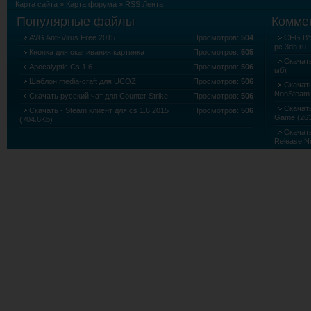
Карта сайта
»
Карта форума
»
RSS Лента
Популярные файлы
Комме
AVG Anti-Virus Free 2015
Просмотров:
504
CFG BY 
pc.3dn.ru
Кнопка для скачивания картинка
Просмотров:
505
Скачать
Apocalyptic Cs 1.6
Просмотров:
506
мб)
Шаблон media-craft для UCOZ
Просмотров:
506
Скачать
NonSteam 
Скачать русский чат для Counter Strike
Просмотров:
506
Скачать 
Скачать - Steam клиент для cs 1.6 2015
Просмотров:
506
Game (263
(704.6Kb)
Скачать
Release N
Скачать
Edition (5