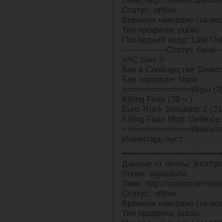
Линк: http://steamcommun
Статус: offline
Времени наиграно (за пос
Тип профиля: public
Последний вход: Last Onl
---------------Статус бана---
VAC бан: 0
Бан в Сообществе Steam:
Бан торговли: None
=============<Игры (3
Killing Floor (38 ч.)
Euro Truck Simulator 2 (21
Killing Floor Mod: Defence 
=============<Инвента
Инвентарь пуст
•••••••••••••••••••••••••••••••••
Данные от почты: jkturfghf
Логин: sigasasha
Линк: http://steamcommun
Статус: offline
Времени наиграно (за пос
Тип профиля: public