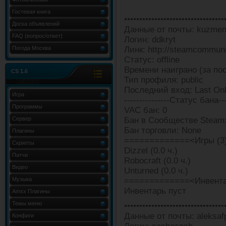
Гостевая книга
•••••••••••••••••••••••••••••••••
Доска объявлений
Данные от почты: kuzmen
FAQ (вопрос/ответ)
Логин: ddkryt
Погода Москва
Линк: http://steamcommun
Статус: offline
Времени наиграно (за пос
CS 1.6
Тип профиля: public
Последний вход: Last Onli
Игра
---------------Статус бана---
Программы
VAC бан: 0
Сервер
Бан в Сообществе Steam:
Бан торговли: None
Плагины
=============<Игры (3
Скрипты
Dizzel (0.0 ч.)
Патчи
Robocraft (0.0 ч.)
Видео
Unturned (0.0 ч.)
Музыка
=============<Инвента
Инвентарь пуст
Amxx Плагины
Темы меню
•••••••••••••••••••••••••••••••••
Данные от почты: aleksaf
Конфиги