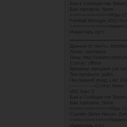
Бан в Сообществе Steam
Бан торговли: None
=============<Игры (1
Football Manager 2012 Rus
=============<Инвента
Инвентарь пуст
•••••••••••••••••••••••••••••••••
Данные от почты: tmishki
Логин: tmishkina
Линк: http://steamcommun
Статус: offline
Времени наиграно (за пос
Тип профиля: public
Последний вход: Last Onl
---------------Статус бана---
VAC бан: 0
Бан в Сообществе Steam:
Бан торговли: None
=============<Игры (1
Counter-Strike Nexon: Zomb
=============<Инвента
Инвентарь пуст