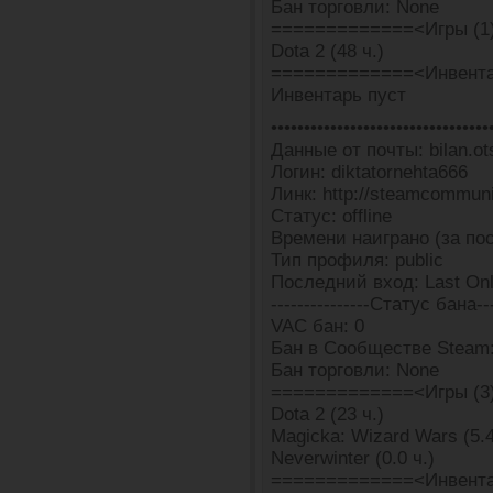
Бан торговли: None
=============<Игры (1
Dota 2 (48 ч.)
=============<Инвента
Инвентарь пуст
•••••••••••••••••••••••••••••••••
Данные от почты: bilan.ot
Логин: diktatornehta666
Линк: http://steamcommun
Статус: offline
Времени наиграно (за пос
Тип профиля: public
Последний вход: Last Onli
---------------Статус бана---
VAC бан: 0
Бан в Сообществе Steam:
Бан торговли: None
=============<Игры (3
Dota 2 (23 ч.)
Magicka: Wizard Wars (5.4
Neverwinter (0.0 ч.)
=============<Инвента