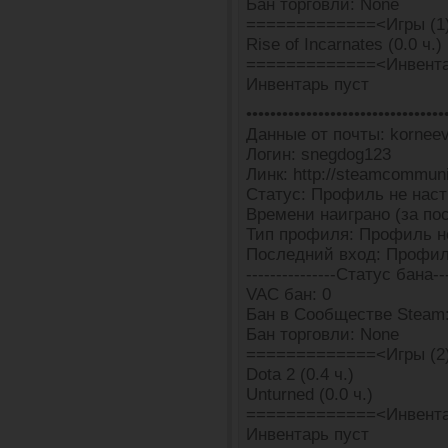
Бан торговли: None
=============<Игры (1
Rise of Incarnates (0.0 ч.)
=============<Инвента
Инвентарь пуст
•••••••••••••••••••••••••••••••••
Данные от почты: kornee
Логин: snegdog123
Линк: http://steamcommun
Статус: Профиль не наст
Времени наиграно (за пос
Тип профиля: Профиль н
Последний вход: Профил
---------------Статус бана---
VAC бан: 0
Бан в Сообществе Steam
Бан торговли: None
=============<Игры (2
Dota 2 (0.4 ч.)
Unturned (0.0 ч.)
=============<Инвента
Инвентарь пуст