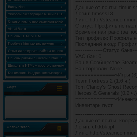
•••••••••••••••••••••••••••••••••
Данные от почты: timur-
Bunny Hop
Логин: timsss13
Убираем акселерацию мыши в CS
Линк: http://steamcommun
Справочник по программированию
Статус: Профиль не наст
«Сборник статей по C++ (C++
Visual Basic
Времени наиграно (за пос
World)»
Основы HTML/xHTML
Тип профиля: Профиль н
Последний вход: Профил
Пробел в html как инструмент
---------------Статус бана---
форматирования
Стоит ли создавать сайт на основе
VAC бан: 0
html шаблона?
Основы работы с цветом в html,
Бан в Сообществе Steam
таблица и коды цветов
Шрифты в HTML – просто о важном
Бан торговли: None
Как сменить ip адрес компьютера
=============<Игры (3
Windows 7
Team Fortress 2 (1.6 ч.)
Tom Clancy's Ghost Recon
Софт
Heroes & Generals (0.2 ч.)
=============<Инвента
Инвентарь пуст
•••••••••••••••••••••••••••••••••
Данные от почты: knopka
Логин: cfkkbkbpf
Облако тегов
Линк: http://steamcommun