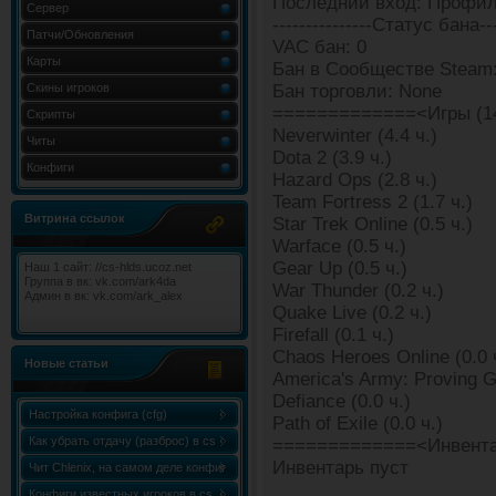
Последний вход: Профил
Сервер
---------------Статус бана---
Патчи/Обновления
VAC бан: 0
Карты
Бан в Сообществе Steam
Скины игроков
Бан торговли: None
=============<Игры (1
Скрипты
Neverwinter (4.4 ч.)
Читы
Dota 2 (3.9 ч.)
Конфиги
Hazard Ops (2.8 ч.)
Team Fortress 2 (1.7 ч.)
Витрина ссылок
Star Trek Online (0.5 ч.)
Warface (0.5 ч.)
Gear Up (0.5 ч.)
Наш 1 сайт: //cs-hlds.ucoz.net
Группа в вк: vk.com/ark4da
War Thunder (0.2 ч.)
Админ в вк: vk.com/ark_alex
Quake Live (0.2 ч.)
Firefall (0.1 ч.)
Chaos Heroes Online (0.0 
Новые статьи
America's Army: Proving G
Defiance (0.0 ч.)
Настройка конфига (cfg)
Path of Exile (0.0 ч.)
Как убрать отдачу (разброс) в cs
=============<Инвента
Инвентарь пуст
1.6
Чит Chlenix, на самом деле конфиг
Chlenix.cfg, для knife!
Конфиги известных игроков в cs