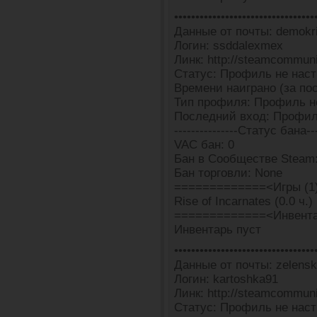
•••••••••••••••••••••••••••••••••
Данные от почты: demokr
Логин: ssddalexmex
Линк: http://steamcommun
Статус: Профиль не наст
Времени наиграно (за пос
Тип профиля: Профиль н
Последний вход: Профил
---------------Статус бана---
VAC бан: 0
Бан в Сообществе Steam
Бан торговли: None
=============<Игры (1
Rise of Incarnates (0.0 ч.)
=============<Инвента
Инвентарь пуст
•••••••••••••••••••••••••••••••••
Данные от почты: zelensk
Логин: kartoshka91
Линк: http://steamcommun
Статус: Профиль не наст