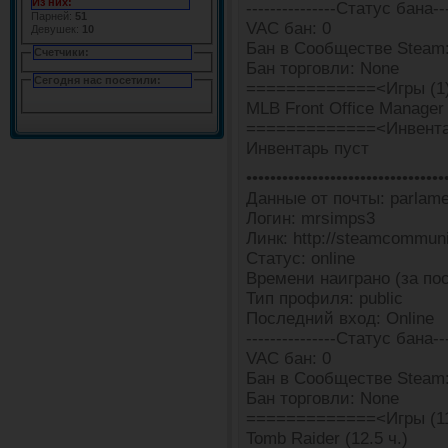
Из них:
---------------Статус бана---
Парней:
51
VAC бан: 0
Девушек:
10
Бан в Сообществе Steam
Счетчики:
Бан торговли: None
Сегодня нас посетили:
=============<Игры (1
MLB Front Office Manager 
=============<Инвента
Инвентарь пуст
•••••••••••••••••••••••••••••••••
Данные от почты: parlam
Логин: mrsimps3
Линк: http://steamcommun
Статус: online
Времени наиграно (за пос
Тип профиля: public
Последний вход: Online
---------------Статус бана---
VAC бан: 0
Бан в Сообществе Steam:
Бан торговли: None
=============<Игры (1
Tomb Raider (12.5 ч.)