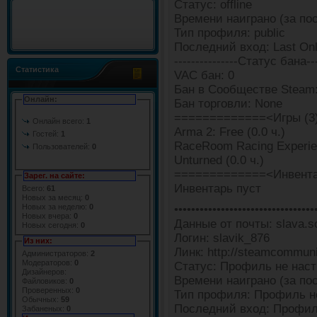
Статус: offline
Времени наиграно (за пос
Тип профиля: public
Последний вход: Last Onl
---------------Статус бана---
Статистика
VAC бан: 0
Бан в Сообществе Steam:
Онлайн:
Бан торговли: None
=============<Игры (3
Онлайн всего:
1
Arma 2: Free (0.0 ч.)
Гостей:
1
RaceRoom Racing Experien
Пользователей:
0
Unturned (0.0 ч.)
=============<Инвента
Зарег. на сайте:
Инвентарь пуст
Всего:
61
Новых за месяц:
0
Новых за неделю:
0
•••••••••••••••••••••••••••••••••
Новых вчера:
0
Данные от почты: slava.s
Новых сегодня:
0
Логин: slavik_876
Из них:
Линк: http://steamcommun
Администраторов:
2
Модераторов:
0
Статус: Профиль не наст
Дизайнеров:
Времени наиграно (за пос
Файловиков:
0
Проверенных:
0
Тип профиля: Профиль н
Обычных:
59
Последний вход: Профил
Забаненых:
0