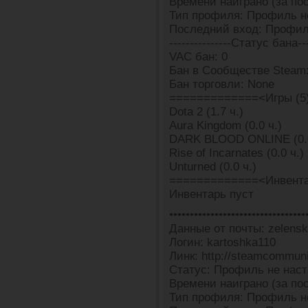
Времени наиграно (за пос
Тип профиля: Профиль н
Последний вход: Профил
---------------Статус бана---
VAC бан: 0
Бан в Сообществе Steam
Бан торговли: None
=============<Игры (5
Dota 2 (1.7 ч.)
Aura Kingdom (0.0 ч.)
DARK BLOOD ONLINE (0.0
Rise of Incarnates (0.0 ч.)
Unturned (0.0 ч.)
=============<Инвента
Инвентарь пуст
•••••••••••••••••••••••••••••••••
Данные от почты: zelensk
Логин: kartoshka110
Линк: http://steamcommun
Статус: Профиль не наст
Времени наиграно (за пос
Тип профиля: Профиль н