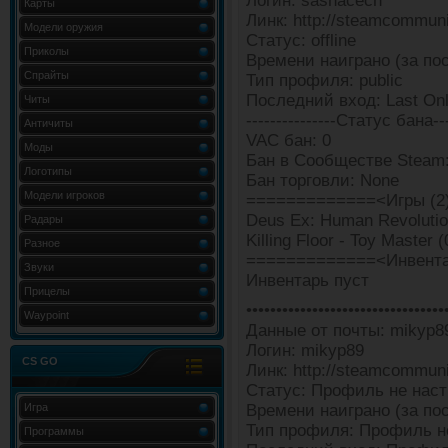
Логин: sashacech
Карты
Линк: http://steamcommun
Модели оружия
Статус: offline
Приколы
Времени наиграно (за пос
Спрайты
Тип профиля: public
Последний вход: Last Onl
Читы
---------------Статус бана---
Античиты
VAC бан: 0
Моды
Бан в Сообществе Steam:
Логотипы
Бан торговли: None
Модели игроков
=============<Игры (2
Deus Ex: Human Revolution
Радары
Killing Floor - Toy Master (
Разное
=============<Инвента
Звуки
Инвентарь пуст
Прицелы
•••••••••••••••••••••••••••••••••
Waypoint
Данные от почты: mikyp89@
Логин: mikyp89
CS GO
Линк: http://steamcommun
Статус: Профиль не наст
Игра
Времени наиграно (за пос
Тип профиля: Профиль н
Программы