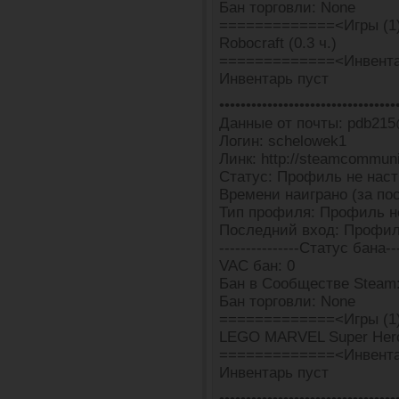
Бан торговли: None
=============<Игры (1
Robocraft (0.3 ч.)
=============<Инвента
Инвентарь пуст
•••••••••••••••••••••••••••••••••
Данные от почты: pdb21
Логин: schelowek1
Линк: http://steamcommun
Статус: Профиль не наст
Времени наиграно (за пос
Тип профиля: Профиль н
Последний вход: Профил
---------------Статус бана---
VAC бан: 0
Бан в Сообществе Steam
Бан торговли: None
=============<Игры (1
LEGO MARVEL Super Heroe
=============<Инвента
Инвентарь пуст