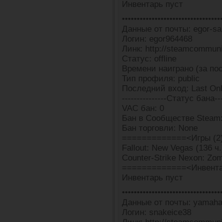
Инвентарь пуст
•••••••••••••••••••••••••••••••••
Данные от почты: egor-s
Логин: egor964468
Линк: http://steamcommun
Статус: offline
Времени наиграно (за пос
Тип профиля: public
Последний вход: Last Onl
---------------Статус бана---
VAC бан: 0
Бан в Сообществе Steam:
Бан торговли: None
=============<Игры (2
Fallout: New Vegas (136 ч.
Counter-Strike Nexon: Zomb
=============<Инвента
Инвентарь пуст
•••••••••••••••••••••••••••••••••
Данные от почты: yamah
Логин: snakeice38