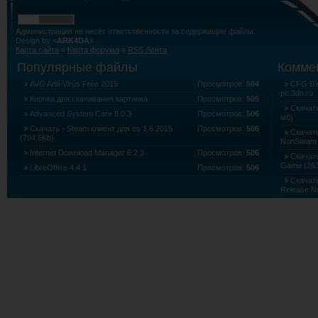
Администрация не несёт ответственности за содержащие файлы.
Design by «
ARK4DA
»
Карта сайта
»
Карта форума
»
RSS Лента
Популярные файлы
Комме
AVG Anti-Virus Free 2015
Просмотров:
504
CFG BY 
pc.3dn.ru
Кнопка для скачивания картинка
Просмотров:
505
Скачать
Advanced System Care 8.0.3
Просмотров:
506
мб)
Скачать - Steam клиент для cs 1.6 2015
Просмотров:
506
Скачать
(704.6Kb)
NonSteam 
Internet Download Manager 6.2.3
Просмотров:
506
Скачать 
Game (263
LibreOffice 4.4.1
Просмотров:
506
Скачать
Release N
Скачать
Edition (5