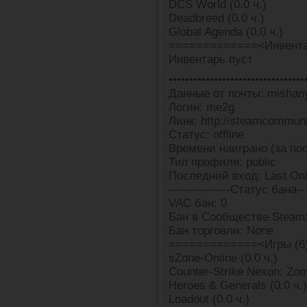
DCS World (0.0 ч.)
Deadbreed (0.0 ч.)
Global Agenda (0.0 ч.)
=============<Инвента
Инвентарь пуст
•••••••••••••••••••••••••••••••••
Данные от почты: mishan
Логин: me2g
Линк: http://steamcommun
Статус: offline
Времени наиграно (за пос
Тип профиля: public
Последний вход: Last Onl
---------------Статус бана---
VAC бан: 0
Бан в Сообществе Steam:
Бан торговли: None
=============<Игры (6
sZone-Online (0.0 ч.)
Counter-Strike Nexon: Zomb
Heroes & Generals (0.0 ч.)
Loadout (0.0 ч.)