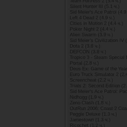
Team Fortress 2 (5.4 ч.)
Silent Hunter III (5.1 ч.)
Sid Meier's Ace Patrol (4.9
Left 4 Dead 2 (4.9 ч.)
Cities in Motion 2 (4.4 ч.)
Poker Night 2 (4.4 ч.)
Alien Swarm (3.9 ч.)
Sid Meier's Civilization IV (
Dota 2 (3.8 ч.)
DEFCON (3.8 ч.)
Tropico 3 - Steam Special E
Portal (2.8 ч.)
Deus Ex: Game of the Year 
Euro Truck Simulator 2 (2.4
Screencheat (2.2 ч.)
Trials 2: Second Edition (2.
Sid Meier's Ace Patrol: Pac
Nidhogg (1.9 ч.)
Zeno Clash (1.8 ч.)
OutRun 2006: Coast 2 Coas
Peggle Deluxe (1.3 ч.)
Jamestown (1.3 ч.)
Ricochet (1.2 ч.)