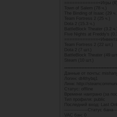
=============<Игры (6
Town of Salem (78 ч.)
The Binding of Isaac (29 ч.
Team Fortress 2 (25 ч.)
Dota 2 (15.3 ч.)
BattleBlock Theater (3.2 ч.
Five Nights at Freddy's (0.
=============<Инвента
Team Fortress 2 (22 шт.)
Dota 2 (7 шт.)
BattleBlock Theater (49 шт
Steam (10 шт.)
•••••••••••••••••••••••••••••••••
Данные от почты: mishan
Логин: dt4thybq1
Линк: http://steamcommun
Статус: offline
Времени наиграно (за пос
Тип профиля: public
Последний вход: Last Onl
---------------Статус бана---
VAC бан: 0