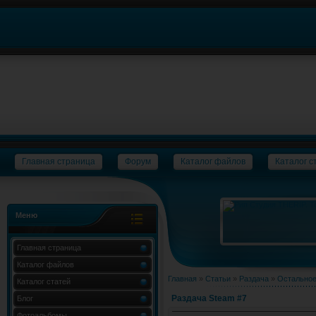
Главная страница
Форум
Каталог файлов
Каталог с
Меню
Главная страница
Каталог файлов
Главная
»
Статьи
»
Раздача
»
Остально
Каталог статей
Раздача Steam #7
Блог
Фотоальбомы