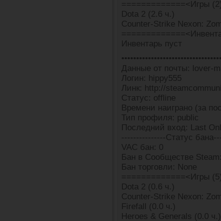
=============<Игры (2
Dota 2 (2.6 ч.)
Counter-Strike Nexon: Zomb
=============<Инвента
Инвентарь пуст
•••••••••••••••••••••••••••••••••
Данные от почты: lover-m
Логин: hippy555
Линк: http://steamcommun
Статус: offline
Времени наиграно (за пос
Тип профиля: public
Последний вход: Last Onl
---------------Статус бана---
VAC бан: 0
Бан в Сообществе Steam:
Бан торговли: None
=============<Игры (5
Dota 2 (0.6 ч.)
Counter-Strike Nexon: Zomb
Firefall (0.0 ч.)
Heroes & Generals (0.0 ч.)