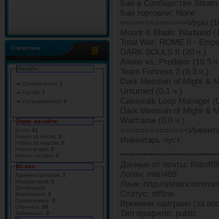
Бан в Сообществе Steam:
Бан торговли: None
=============<Игры (1
Mount & Blade: Warband (1
Total War: ROME II - Emper
Статистика
DARK SOULS II (20 ч.)
Aliens vs. Predator (19.5 ч
Онлайн:
Team Fortress 2 (6.3 ч.)
Dark Messiah of Might & Ma
Онлайн всего:
1
Unturned (0.1 ч.)
Гостей:
1
Cakewalk Loop Manager (0
Пользователей:
0
Dark Messiah of Might & Ma
Warframe (0.0 ч.)
Зарег. на сайте:
=============<Инвента
Всего:
61
Новых за месяц:
0
Инвентарь пуст
Новых за неделю:
0
Новых вчера:
0
•••••••••••••••••••••••••••••••••
Новых сегодня:
0
Данные от почты: filatof
Из них:
Логин: mitri489
Администраторов:
2
Модераторов:
0
Линк: http://steamcommun
Дизайнеров:
Статус: offline
Файловиков:
0
Проверенных:
0
Времени наиграно (за пос
Обычных:
59
Тип профиля: public
Забаненых:
0