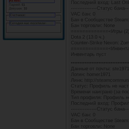
Из них:
Последний вход: Last Onl
Парней:
51
---------------Статус бана---
Девушек:
10
VAC бан: 0
Счетчики:
Бан в Сообществе Steam:
Сегодня нас посетили:
Бан торговли: None
=============<Игры (2
Dota 2 (13.0 ч.)
Counter-Strike Nexon: Zomb
=============<Инвента
Инвентарь пуст
•••••••••••••••••••••••••••••••••
Данные от почты: ste1971@t
Логин: homer1971
Линк: http://steamcommun
Статус: Профиль не наст
Времени наиграно (за пос
Тип профиля: Профиль н
Последний вход: Профил
---------------Статус бана---
VAC бан: 0
Бан в Сообществе Steam
Бан торговли: None