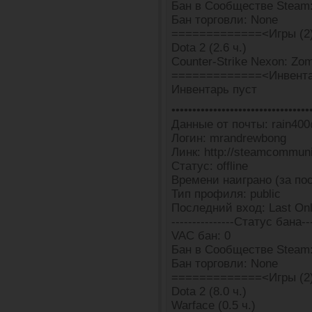
Бан в Сообществе Steam:
Бан торговли: None
=============<Игры (2
Dota 2 (2.6 ч.)
Counter-Strike Nexon: Zomb
=============<Инвента
Инвентарь пуст
•••••••••••••••••••••••••••••••••
Данные от почты: rain400
Логин: mrandrewbong
Линк: http://steamcommun
Статус: offline
Времени наиграно (за пос
Тип профиля: public
Последний вход: Last Onl
---------------Статус бана---
VAC бан: 0
Бан в Сообществе Steam:
Бан торговли: None
=============<Игры (2
Dota 2 (8.0 ч.)
Warface (0.5 ч.)