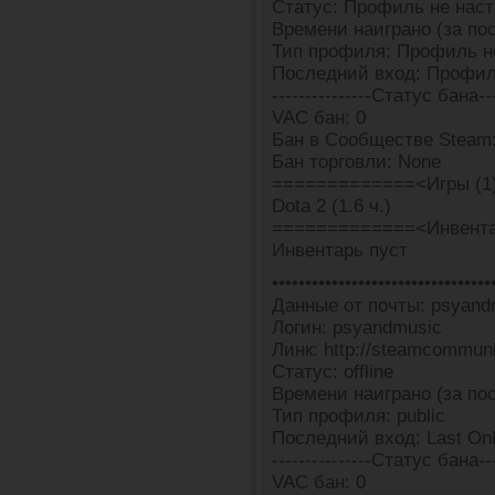
Статус: Профиль не наст
Времени наиграно (за пос
Тип профиля: Профиль н
Последний вход: Профил
---------------Статус бана---
VAC бан: 0
Бан в Сообществе Steam
Бан торговли: None
=============<Игры (1
Dota 2 (1.6 ч.)
=============<Инвента
Инвентарь пуст
•••••••••••••••••••••••••••••••••
Данные от почты: psyand
Логин: psyandmusic
Линк: http://steamcommun
Статус: offline
Времени наиграно (за пос
Тип профиля: public
Последний вход: Last Onli
---------------Статус бана---
VAC бан: 0