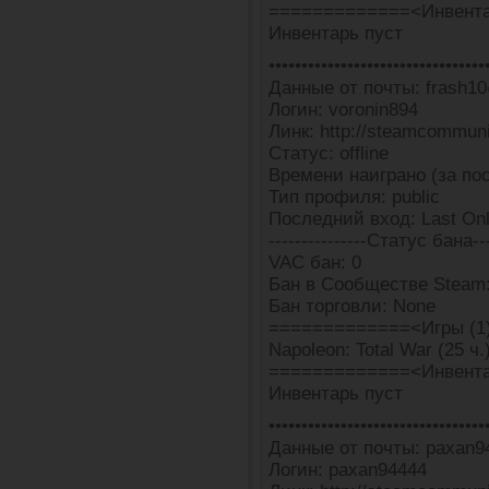
=============<Инвента
Инвентарь пуст
•••••••••••••••••••••••••••••••••
Данные от почты: frash10
Логин: voronin894
Линк: http://steamcommun
Статус: offline
Времени наиграно (за пос
Тип профиля: public
Последний вход: Last Onli
---------------Статус бана---
VAC бан: 0
Бан в Сообществе Steam:
Бан торговли: None
=============<Игры (1
Napoleon: Total War (25 ч.
=============<Инвента
Инвентарь пуст
•••••••••••••••••••••••••••••••••
Данные от почты: paxan9
Логин: paxan94444