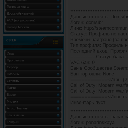
Гостевая книга
•••••••••••••••••••••••••••••••••
Доска объявлений
Данные от почты: domsib
FAQ (вопрос/ответ)
Логин: domsibr
Погода Москва
Линк: http://steamcommun
Статус: Профиль не наст
Времени наиграно (за пос
CS 1.6
Тип профиля: Профиль н
Последний вход: Профил
Игра
---------------Статус бана---
Программы
VAC бан: 0
Сервер
Бан в Сообществе Steam
Бан торговли: None
Плагины
=============<Игры (2
Скрипты
Call of Duty: Modern Warfar
Патчи
Call of Duty: Modern Warfar
Видео
=============<Инвента
Музыка
Инвентарь пуст
Amxx Плагины
•••••••••••••••••••••••••••••••••
Темы меню
Данные от почты: panarin
Логин: panarinskaya
Конфиги