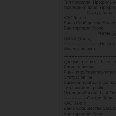
Тип профиля: Профиль н
Последний вход: Профил
---------------Статус бана---
VAC бан: 0
Бан в Сообществе Steam
Бан торговли: None
=============<Игры (1
Dota 2 (1.3 ч.)
=============<Инвента
Инвентарь пуст
•••••••••••••••••••••••••••••••••
Данные от почты: takssik
Логин: madsova
Линк: http://steamcommun
Статус: offline
Времени наиграно (за пос
Тип профиля: public
Последний вход: Last Onli
---------------Статус бана---
VAC бан: 0
Бан в Сообществе Steam:
Бан торговли: None