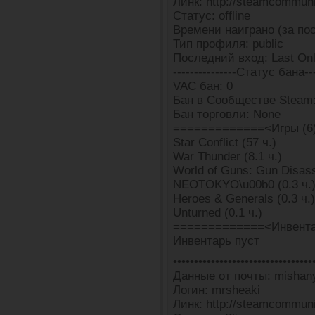
Линк: http://steamcommun
Статус: offline
Времени наиграно (за пос
Тип профиля: public
Последний вход: Last Onl
---------------Статус бана---
VAC бан: 0
Бан в Сообществе Steam:
Бан торговли: None
=============<Игры (6
Star Conflict (57 ч.)
War Thunder (8.1 ч.)
World of Guns: Gun Disass
NEOTOKYO\u00b0 (0.3 ч.
Heroes & Generals (0.3 ч.)
Unturned (0.1 ч.)
=============<Инвента
Инвентарь пуст
•••••••••••••••••••••••••••••••••
Данные от почты: mishan
Логин: mrsheaki
Линк: http://steamcommun