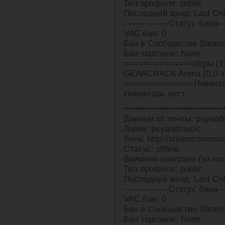
Тип профиля: public
Последний вход: Last Onl
---------------Статус бана---
VAC бан: 0
Бан в Сообществе Steam:
Бан торговли: None
=============<Игры (1
GEARCRACK Arena (0.0 ч
=============<Инвента
Инвентарь пуст
•••••••••••••••••••••••••••••••••
Данные от почты: psyand
Логин: psyandmusic
Линк: http://steamcommun
Статус: offline
Времени наиграно (за пос
Тип профиля: public
Последний вход: Last Onli
---------------Статус бана---
VAC бан: 0
Бан в Сообществе Steam:
Бан торговли: None