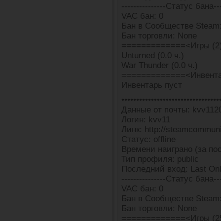
---------------Статус бана---
VAC бан: 0
Бан в Сообществе Steam:
Бан торговли: None
=============<Игры (2
Unturned (0.0 ч.)
War Thunder (0.0 ч.)
=============<Инвента
Инвентарь пуст
•••••••••••••••••••••••••••••••••
Данные от почты: kvv112
Логин: kvv11
Линк: http://steamcommun
Статус: offline
Времени наиграно (за пос
Тип профиля: public
Последний вход: Last Onli
---------------Статус бана---
VAC бан: 0
Бан в Сообществе Steam:
Бан торговли: None
=============<Игры (2