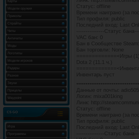
Линк: http://steamcommun
Карты
Статус: offline
Модели оружия
Времени наиграно (за пос
Приколы
Тип профиля: public
Спрайты
Последний вход: Last Onli
---------------Статус бана---
Читы
VAC бан: 0
Античиты
Бан в Сообществе Steam:
Моды
Бан торговли: None
Логотипы
=============<Игры (1
Модели игроков
Dota 2 (11.1 ч.)
=============<Инвента
Радары
Инвентарь пуст
Разное
Звуки
•••••••••••••••••••••••••••••••••
Данные от почты: adio50
Прицелы
Логин: mixa001king
Waypoint
Линк: http://steamcommun
Статус: offline
CS GO
Времени наиграно (за пос
Тип профиля: public
Игра
Последний вход: Last Onli
---------------Статус бана---
Программы