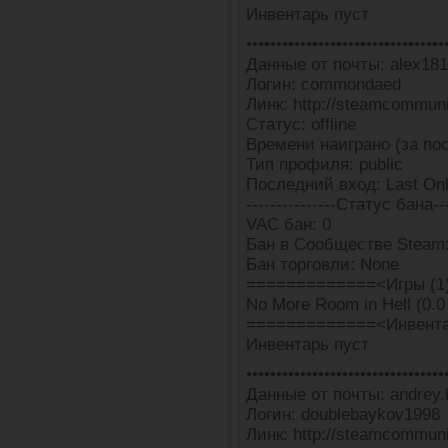
Инвентарь пуст
•••••••••••••••••••••••••••••••••
Данные от почты: alex18
Логин: commondaed
Линк: http://steamcommun
Статус: offline
Времени наиграно (за пос
Тип профиля: public
Последний вход: Last Onl
---------------Статус бана---
VAC бан: 0
Бан в Сообществе Steam:
Бан торговли: None
=============<Игры (1
No More Room in Hell (0.0 
=============<Инвента
Инвентарь пуст
•••••••••••••••••••••••••••••••••
Данные от почты: andrey.
Логин: doublebaykov1998
Линк: http://steamcommun