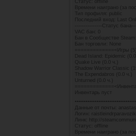
Статус: offline
Времени наиграно (за пос
Тип профиля: public
Последний вход: Last Onl
---------------Статус бана---
VAC бан: 0
Бан в Сообществе Steam:
Бан торговли: None
=============<Игры (5
Dead Island: Epidemic (0.0
Quake Live (0.0 ч.)
Shadow Warrior Classic (19
The Expendabros (0.0 ч.)
Unturned (0.0 ч.)
=============<Инвента
Инвентарь пуст
•••••••••••••••••••••••••••••••••
Данные от почты: anasta
Логин: raistleindrparavozik
Линк: http://steamcommun
Статус: offline
Времени наиграно (за пос