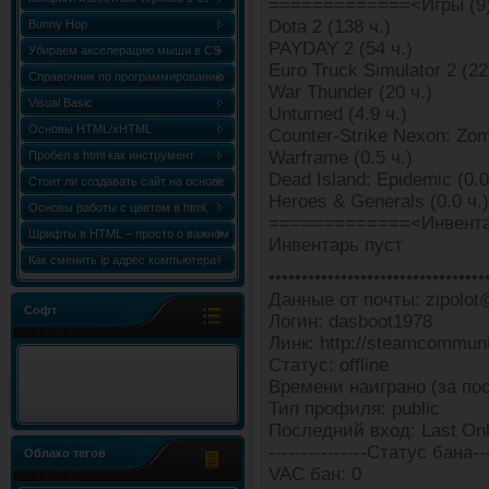
=============<Игры (9
Dota 2 (138 ч.)
Bunny Hop
PAYDAY 2 (54 ч.)
Убираем акселерацию мыши в CS
Euro Truck Simulator 2 (22
Справочник по программированию
War Thunder (20 ч.)
«Сборник статей по C++ (C++
Visual Basic
Unturned (4.9 ч.)
World)»
Основы HTML/xHTML
Counter-Strike Nexon: Zomb
Warframe (0.5 ч.)
Пробел в html как инструмент
Dead Island: Epidemic (0.0
форматирования
Стоит ли создавать сайт на основе
Heroes & Generals (0.0 ч.)
html шаблона?
Основы работы с цветом в html,
=============<Инвента
таблица и коды цветов
Шрифты в HTML – просто о важном
Инвентарь пуст
Как сменить ip адрес компьютера
•••••••••••••••••••••••••••••••••
Windows 7
Данные от почты: zipolot
Софт
Логин: dasboot1978
Линк: http://steamcommun
Статус: offline
Времени наиграно (за пос
Тип профиля: public
Последний вход: Last Onli
---------------Статус бана---
Облако тегов
VAC бан: 0