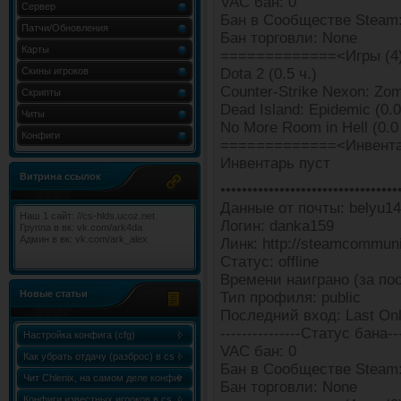
VAC бан: 0
Сервер
Бан в Сообществе Steam:
Патчи/Обновления
Бан торговли: None
Карты
=============<Игры (4
Скины игроков
Dota 2 (0.5 ч.)
Counter-Strike Nexon: Zomb
Скрипты
Dead Island: Epidemic (0.0
Читы
No More Room in Hell (0.0 
Конфиги
=============<Инвента
Инвентарь пуст
Витрина ссылок
•••••••••••••••••••••••••••••••••
Данные от почты: belyu1
Наш 1 сайт: //cs-hlds.ucoz.net
Логин: danka159
Группа в вк: vk.com/ark4da
Админ в вк: vk.com/ark_alex
Линк: http://steamcommun
Статус: offline
Времени наиграно (за пос
Новые статьи
Тип профиля: public
Последний вход: Last Onli
---------------Статус бана---
Настройка конфига (cfg)
VAC бан: 0
Как убрать отдачу (разброс) в cs
Бан в Сообществе Steam:
1.6
Чит Chlenix, на самом деле конфиг
Бан торговли: None
Chlenix.cfg, для knife!
Конфиги известных игроков в cs