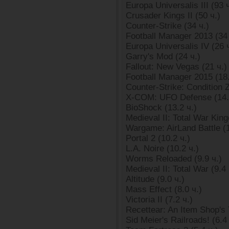
Europa Universalis III (93 ч
Crusader Kings II (50 ч.)
Counter-Strike (34 ч.)
Football Manager 2013 (34 
Europa Universalis IV (26 
Garry's Mod (24 ч.)
Fallout: New Vegas (21 ч.)
Football Manager 2015 (18.
Counter-Strike: Condition Z
X-COM: UFO Defense (14.
BioShock (13.2 ч.)
Medieval II: Total War Kin
Wargame: AirLand Battle (1
Portal 2 (10.2 ч.)
L.A. Noire (10.2 ч.)
Worms Reloaded (9.9 ч.)
Medieval II: Total War (9.4 
Altitude (9.0 ч.)
Mass Effect (8.0 ч.)
Victoria II (7.2 ч.)
Recettear: An Item Shop's T
Sid Meier's Railroads! (6.4 