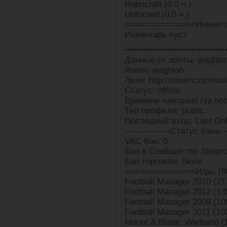
Robocraft (0.0 ч.)
Unturned (0.0 ч.)
=============<Инвента
Инвентарь пуст
•••••••••••••••••••••••••••••••••
Данные от почты: waghlon@
Логин: waghlon
Линк: http://steamcommun
Статус: offline
Времени наиграно (за пос
Тип профиля: public
Последний вход: Last Onl
---------------Статус бана---
VAC бан: 0
Бан в Сообществе Steam:
Бан торговли: None
=============<Игры (8
Football Manager 2010 (217
Football Manager 2012 (135
Football Manager 2009 (109
Football Manager 2011 (103
Mount & Blade: Warband (1