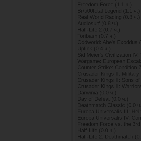
Freedom Force (1.1 ч.)
Br\u00fctal Legend (1.1 ч.)
Real World Racing (0.8 ч.)
Audiosurf (0.8 ч.)
Half-Life 2 (0.7 ч.)
Toribash (0.7 ч.)
Oddworld: Abe's Exoddus (
Uplink (0.4 ч.)
Sid Meier's Civilization IV:
Wargame: European Escalat
Counter-Strike: Condition 
Crusader Kings II: Military
Crusader Kings II: Sons of
Crusader Kings II: Warriors
Darwinia (0.0 ч.)
Day of Defeat (0.0 ч.)
Deathmatch Classic (0.0 ч
Europa Universalis III: Heir
Europa Universalis IV: Con
Freedom Force vs. the 3rd 
Half-Life (0.0 ч.)
Half-Life 2: Deathmatch (0.