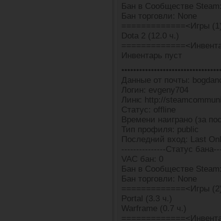
Бан в Сообществе Steam:
Бан торговли: None
=============<Игры (1
Dota 2 (12.0 ч.)
=============<Инвента
Инвентарь пуст
•••••••••••••••••••••••••••••••••
Данные от почты: bogdan
Логин: evgeny704
Линк: http://steamcommun
Статус: offline
Времени наиграно (за пос
Тип профиля: public
Последний вход: Last Onl
---------------Статус бана---
VAC бан: 0
Бан в Сообществе Steam:
Бан торговли: None
=============<Игры (2
Portal (3.3 ч.)
Warframe (0.7 ч.)
=============<Инвента