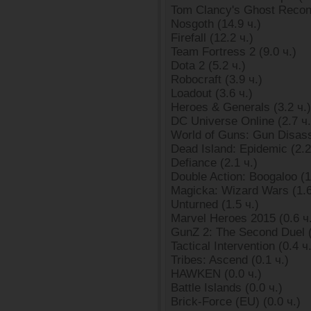
Tom Clancy's Ghost Recon
Nosgoth (14.9 ч.)
Firefall (12.2 ч.)
Team Fortress 2 (9.0 ч.)
Dota 2 (5.2 ч.)
Robocraft (3.9 ч.)
Loadout (3.6 ч.)
Heroes & Generals (3.2 ч.)
DC Universe Online (2.7 ч.
World of Guns: Gun Disass
Dead Island: Epidemic (2.2
Defiance (2.1 ч.)
Double Action: Boogaloo (1
Magicka: Wizard Wars (1.6
Unturned (1.5 ч.)
Marvel Heroes 2015 (0.6 ч
GunZ 2: The Second Duel (
Tactical Intervention (0.4 ч
Tribes: Ascend (0.1 ч.)
HAWKEN (0.0 ч.)
Battle Islands (0.0 ч.)
Brick-Force (EU) (0.0 ч.)