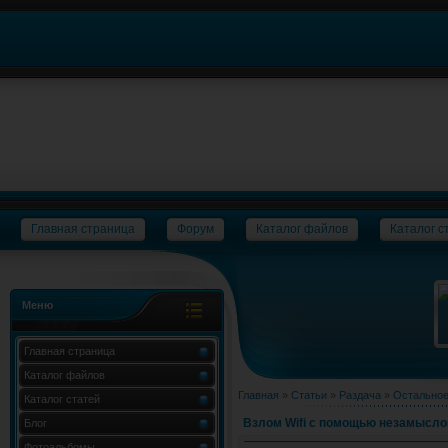
Главная страница
Форум
Каталог файлов
Каталог с
Меню
Главная страница
Каталог файлов
Главная
»
Статьи
»
Раздача
»
Остально
Каталог статей
Взлом Wifi с помощью незамысло
Блог
Фотоальбомы