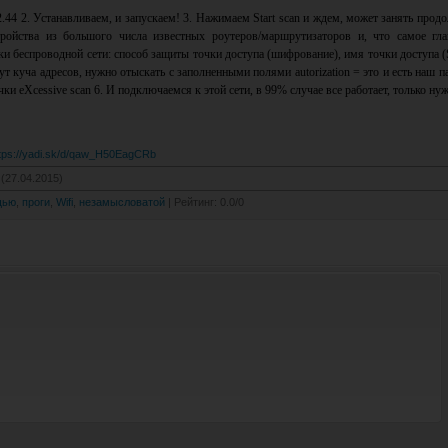
.44 2. Устанавливаем, и запускаем! 3. Нажимаем Start scan и ждем, может занять продо
тройства из большого числа известных роутеров/маршрутизаторов и, что самое гла
ки беспроводной сети: способ защиты точки доступа (шифрование), имя точки доступа (
ут куча адресов, нужно отыскать с заполненными полями autorization = это и есть наш п
ки eXcessive scan 6. И подключаемся к этой сети, в 99% случае все работает, только ну
ttps://yadi.sk/d/qaw_H50EagCRb
(27.04.2015)
щью
,
проги
,
Wifi
,
незамысловатой
|
Рейтинг
:
0.0
/
0