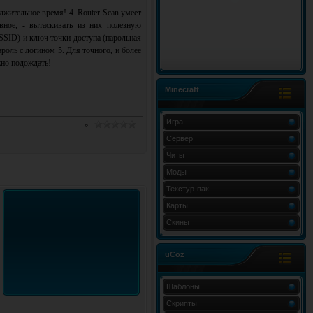
лжительное время! 4. Router Scan умеет
вное, - вытаскивать из них полезную
SSID) и ключ точки доступа (парольная
ароль с логином 5. Для точного, и более
жно подождать!
Minecraft
Игра
Сервер
Читы
Моды
Текстур-пак
Карты
Скины
uCoz
Шаблоны
Скрипты