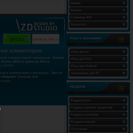
Шапки
Кнопки
Страница 404
favicon.ico
Игры и программы
ние комментарии
Игры для pc
исал к комментарий к материалу -
Ключи
Игры для IOS
h Doctor 2015 от game-pc.3dn.ru
!!!!!!!!!!!!
Игры для Android
сал к комментарий к материалу -
Бот от
Программы для PC
 telegram! @tozzee_bot
стикеры
РАЗДАЧА
Раздача почт
Раздача игровых аккаунтов
Раздача способов
Раздача ключей
Остальное