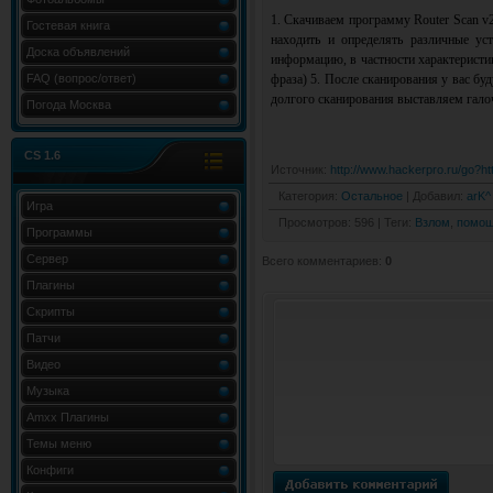
1. Скачиваем программу Router Scan v2
Гостевая книга
находить и определять различные ус
Доска объявлений
информацию, в частности характеристи
FAQ (вопрос/ответ)
фраза) 5. После сканирования у вас буд
долгого сканирования выставляем галоч
Погода Москва
CS 1.6
Источник
:
http://www.hackerpro.ru/go?h
Категория
:
Остальное
|
Добавил
:
arK^
Игра
Просмотров
:
596
|
Теги
:
Взлом
,
помо
Программы
Сервер
Всего комментариев
:
0
Плагины
Скрипты
Патчи
Видео
Музыка
Amxx Плагины
Темы меню
Конфиги