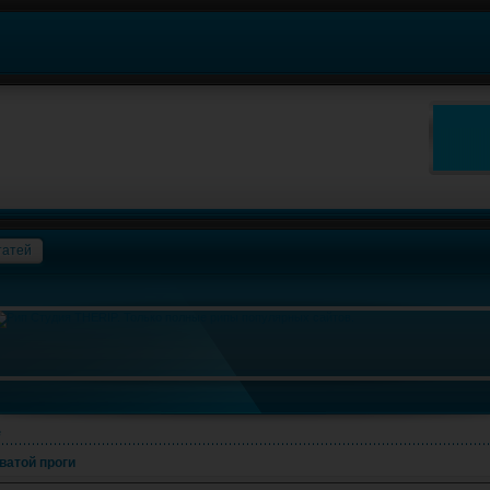
татей
е
ватой проги