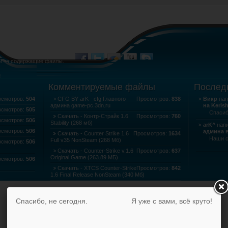
и за содержащие файлы.
а
Комментируемые файлы
Послед
осмотров:
504
CFG BY arK - cfg Главного
Просмотров:
838
Викр
нап
админа game-pc.3dn.ru
на Keris
осмотров:
505
Спасибо 
Скачать - Контр-Страйк 1.6
Просмотров:
760
осмотров:
506
Stability (268 мб)
arK^
напи
осмотров:
506
админа в
Скачать - Counter Strike 1.6
Просмотров:
1634
Наши 
Full v35 NonSteam (268 Мб)
осмотров:
506
Скачать - Counter-Strike v.1.6
Просмотров:
637
Original Game (263.89 МБ)
осмотров:
506
Скачать - XTCS Counter-Strike
Просмотров:
842
1.6 Final Release NonSteam (340 Мб)
Скачать - Counter-Strike v.1.6
Просмотров:
803
Professional Edition (556.29 МБ)
Спасибо, не сегодня.
Я уже с вами, всё круто!