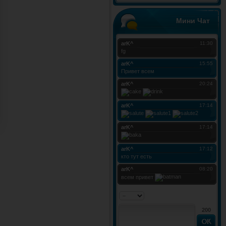
Мини Чат
200