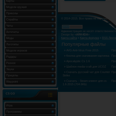
Карты
Модели оружия
Приколы
© 2014-2015. Все права не нарушены.
Спрайты
Читы
Администрация не несёт ответственност
Античиты
Design by «
ARK4DA
»
Карта сайта
»
Карта форума
»
RSS Лент
Моды
Популярные файлы
Логотипы
AVG Anti-Virus Free 2015
Пр
Модели игроков
Кнопка для скачивания картинка
Пр
Радары
Apocalyptic Cs 1.6
Пр
Разное
Шаблон media-craft для UCOZ
Пр
Звуки
Скачать русский чат для Counter
Пр
Прицелы
Strike
Скачать - Steam клиент для cs
Пр
Waypoint
1.6 2015 (704.6Kb)
CS GO
Игра
Программы