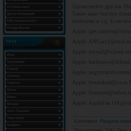
Здравствуйте друзья. На
Гостевая книга
Такие акки быстро бло
Доска объявлений
запятыми и т.д. Если по
FAQ (вопрос/ответ)
Погода Москва
Apple: iget.oastore@iclo
Apple: ANGacc1@mail.
CS 1.6
Apple: myoa2@icloud.co
Игра
Apple: hacknews@icloud.
Программы
Сервер
Apple: angrytransformer
Плагины
Apple: freestake4@ya.ru 
Скрипты
Патчи
Apple: frombest@inbox.r
Видео
Apple: AppleFan.OA@ya.
Музыка
Amxx Плагины
Темы меню
Категория
:
Раздача игро
Конфиги
Просмотров
:
724
|
Теги
: