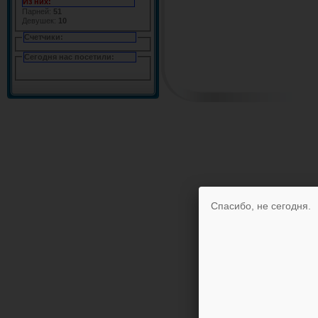
Из них:
Парней:
51
Девушек:
10
Счетчики:
Сегодня нас посетили:
Спасибо, не сегодня.