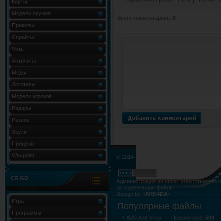
Карты
Модели оружия
Всего комментариев
:
0
Приколы
Спрайты
Читы
Античиты
Моды
Логотипы
Модели игроков
Радары
Разное
Звуки
Прицелы
Waypoint
© 2014-2015. Все права не нарушены.
CS GO
Администрация не несёт ответственност
за содержащие файлы.
Design by «
ARK4DA
»
Карта сайта
»
Карта форума
»
RSS Лент
Игра
Популярные файлы
Программы
AVG Anti-Virus
Просмотров:
503