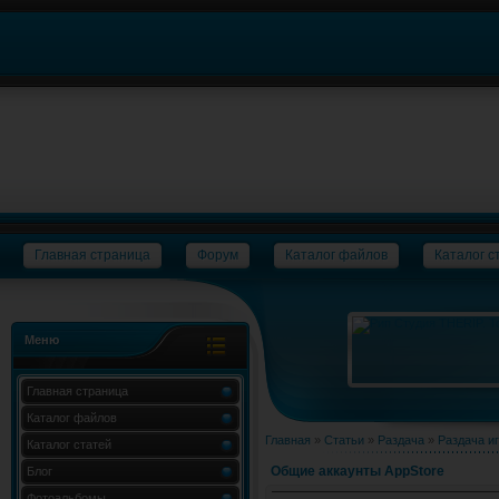
Главная страница
Форум
Каталог файлов
Каталог с
Меню
Главная страница
Каталог файлов
Главная
»
Статьи
»
Раздача
»
Раздача и
Каталог статей
Общие аккаунты AppStore
Блог
Фотоальбомы