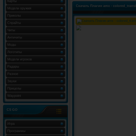
Карты
Скачать Плагин amx - colored_tran
Модели оружия
Приколы
Спрайты
Читы
Античиты
Моды
Логотипы
Модели игроков
Радары
Разное
Звуки
Прицелы
Waypoint
CS GO
Игра
Программы