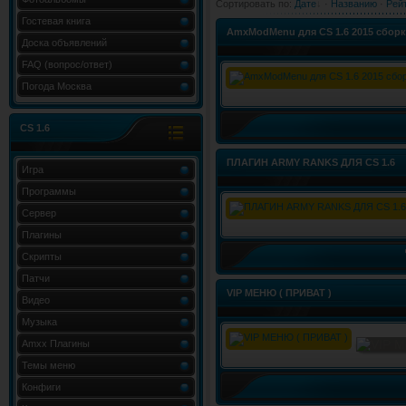
Сортировать по
:
Дате
·
Названию
·
Рей
Гостевая книга
AmxModMenu для CS 1.6 2015 сборк
Доска объявлений
FAQ (вопрос/ответ)
Погода Москва
CS 1.6
ПЛАГИН ARMY RANKS ДЛЯ CS 1.6
Игра
Программы
Сервер
Плагины
Скрипты
Патчи
VIP МЕНЮ ( ПРИВАТ )
Видео
Музыка
Amxx Плагины
Темы меню
Конфиги