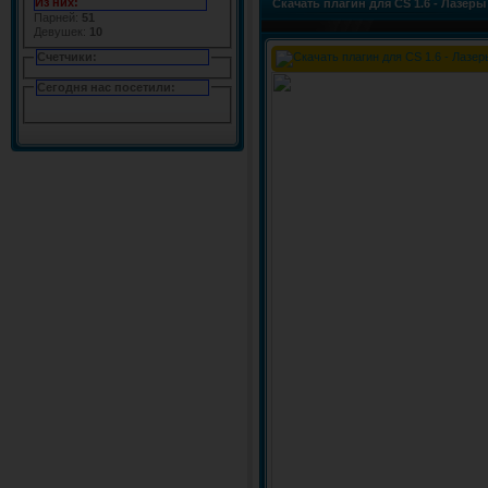
Из них:
Скачать плагин для CS 1.6 - Лазеры
Парней:
51
Девушек:
10
Счетчики:
Сегодня нас посетили: