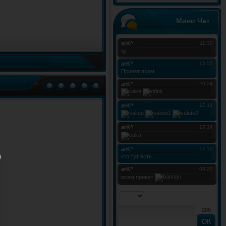
Мини Чат
200