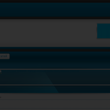
татей
ы