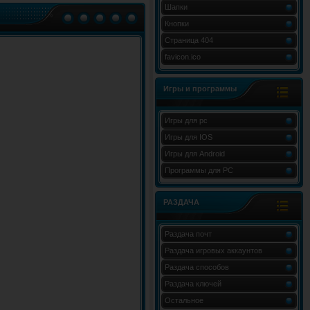
Шапки
Кнопки
Страница 404
favicon.ico
Игры и программы
Игры для pc
Игры для IOS
Игры для Android
Программы для PC
РАЗДАЧА
Раздача почт
Раздача игровых аккаунтов
Раздача способов
Раздача ключей
Остальное