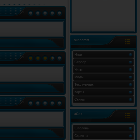
Minecraft
Игра
Сервер
Читы
Моды
Текстур-пак
Карты
Скины
uCoz
Шаблоны
Скрипты