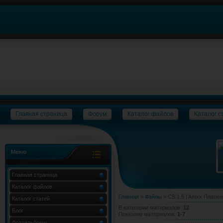
Главная страница
Форум
Каталог файлов
Каталог с
Меню
Главная страница
Каталог файлов
Главная
»
Файлы
» CS 1.6 | Amxx Плагин
Каталог статей
В категории материалов
:
12
Блог
Показано материалов
:
1-7
Фотоальбомы