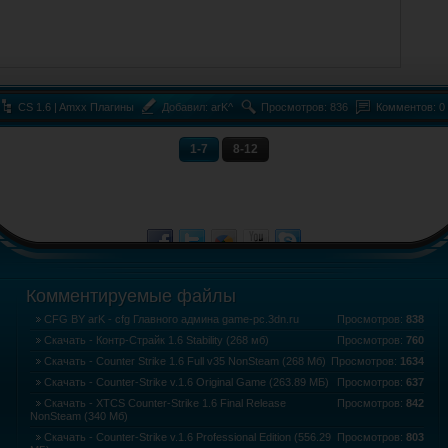
CS 1.6 | Amxx Плагины
Добавил:
arK^
Просмотров: 836
Комментов: 0
1-7
8-12
Комментируемые файлы
4
CFG BY arK - cfg Главного админа game-pc.3dn.ru
Просмотров:
838
5
Скачать - Контр-Страйк 1.6 Stability (268 мб)
Просмотров:
760
6
Скачать - Counter Strike 1.6 Full v35 NonSteam (268 Мб)
Просмотров:
1634
6
Скачать - Counter-Strike v.1.6 Original Game (263.89 МБ)
Просмотров:
637
6
Скачать - XTCS Counter-Strike 1.6 Final Release
Просмотров:
842
NonSteam (340 Мб)
6
Скачать - Counter-Strike v.1.6 Professional Edition (556.29
Просмотров:
803