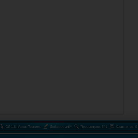
CS 1.6 | Amxx Плагины
Добавил:
arK^
Просмотров: 641
Комментов: 0