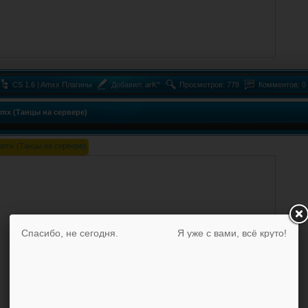
CS 1.6 | Amxx Плагины
Добавил:
arK^
Просмотров: 778
Комментов: 0
amx (Танцы на сервере)
Спасибо, не сегодня.
Я уже с вами, всё круто!