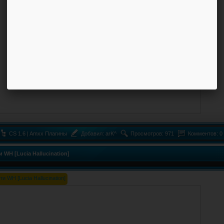
CS 1.6 | Amxx Плагины
Добавил:
arK^
Просмотров: 971
Комментов: 0
и WH [Lucia Hallucination]