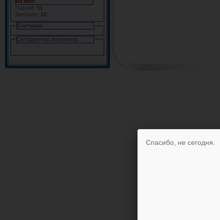
Из них:
Парней:
51
Девушек:
10
Счетчики:
Сегодня нас посетили:
Спасибо, не сегодня.