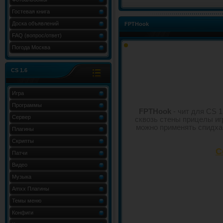
Гостевая книга
Доска объявлений
FPTHook
FAQ (вопрос/ответ)
Погода Москва
CS 1.6
Игра
Программы
FPTHook
- чит для CS 
Сервер
сквозь стены прицелы игр
можно применять спидхак
Плагины
Скрипты
С
Патчи
Видео
Музыка
Amxx Плагины
Темы меню
Конфиги