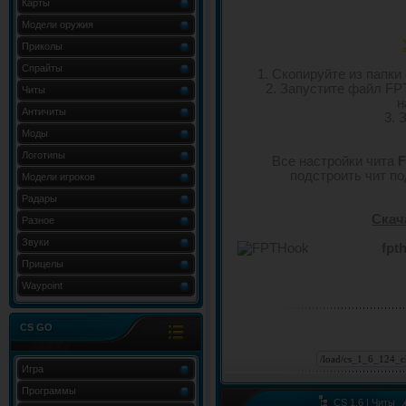
Карты
Модели оружия
Приколы
Спрайты
1. Скопируйте из папки 
2. Запустите файл FP
Читы
н
Античиты
3. 
Моды
Логотипы
Все настройки чита
подстроить чит по
Модели игроков
Радары
Скач
Разное
Звуки
fpt
Прицелы
Waypoint
CS GO
Игра
Программы
CS 1.6 | Читы