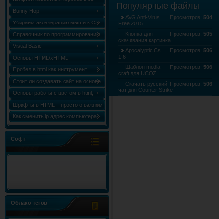
Карта сайта
»
Карта форума
»
RSS Лент
Популярные файлы
Bunny Hop
AVG Anti-Virus
Просмотров:
504
Убираем акселерацию мыши в CS
Free 2015
Кнопка для
Просмотров:
505
Справочник по программированию
скачивания картинка
«Сборник статей по C++ (C++
Visual Basic
Apocalyptic Cs
Просмотров:
506
World)»
1.6
Основы HTML/xHTML
Шаблон media-
Просмотров:
506
Пробел в html как инструмент
craft для UCOZ
форматирования
Стоит ли создавать сайт на основе
Скачать русский
Просмотров:
506
чат для Counter Strike
html шаблона?
Основы работы с цветом в html,
Скачать - Steam
Просмотров:
506
таблица и коды цветов
Шрифты в HTML – просто о важном
клиент для cs 1.6 2015 (704.6Kb)
Как сменить ip адрес компьютера
Windows 7
Софт
Облако тегов