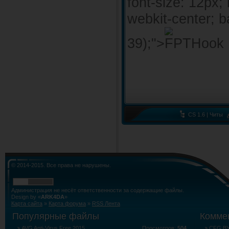
font-size: 12px; 
webkit-center; b
39);">
CS 1.6 | Читы
© 2014-2015. Все права не нарушены.
Администрация не несёт ответственности за содержащие файлы.
Design by «
ARK4DA
»
Карта сайта
»
Карта форума
»
RSS Лента
Популярные файлы
Комме
AVG Anti-Virus Free 2015
Просмотров:
504
CFG BY 