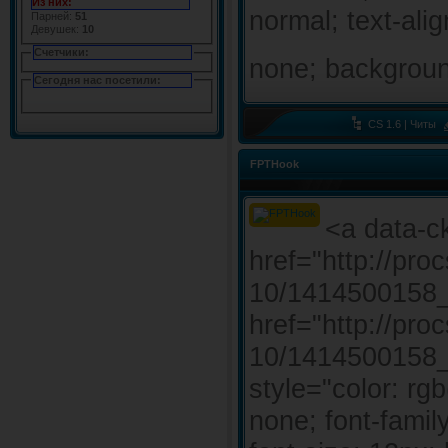
Из них:
normal; text-alig
Парней:
51
Девушек:
10
Счетчики:
none; background
Сегодня нас посетили:
CS 1.6 | Читы
FPTHook
<a data-c
href="http://pr
10/1414500158_c
href="http://pr
10/1414500158_c
style="color: rg
none; font-family