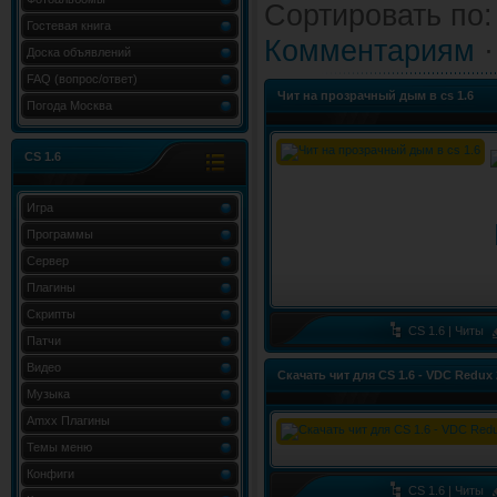
Сортировать по
Гостевая книга
Комментариям
Доска объявлений
FAQ (вопрос/ответ)
Чит на прозрачный дым в cs 1.6
Погода Москва
CS 1.6
Игра
Программы
Сервер
Плагины
Скрипты
CS 1.6 | Читы
Патчи
Видео
Скачать чит для CS 1.6 - VDC Redux 
Музыка
Amxx Плагины
Темы меню
Конфиги
CS 1.6 | Читы