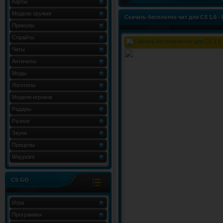
Карты
Модели оружия
Скачать бесплатно чит для CS 1.6 - 
Приколы
Спрайты
Читы
Античиты
Моды
Логотипы
Модели игроков
Радары
Разное
Звуки
Прицелы
Waypoint
CS GO
Игра
Программы