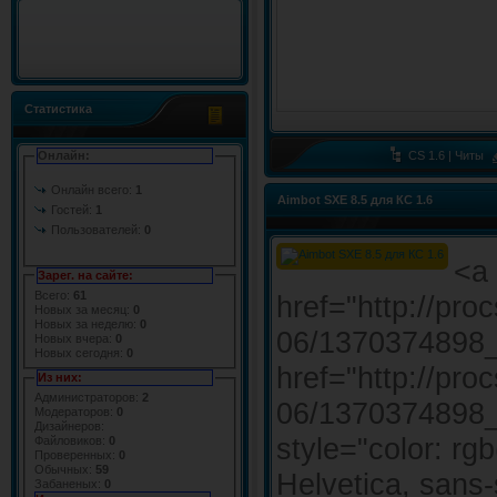
Статистика
Онлайн:
CS 1.6 | Читы
Онлайн всего:
1
Aimbot SXE 8.5 для КС 1.6
Гостей:
1
Пользователей:
0
<a
Зарег. на сайте:
Всего:
61
href="http://pr
Новых за месяц:
0
Новых за неделю:
0
06/1370374898_c
Новых вчера:
0
Новых сегодня:
0
href="http://pr
Из них:
Администраторов:
2
06/1370374898_c
Модераторов:
0
Дизайнеров:
style="color: rgb
Файловиков:
0
Проверенных:
0
Обычных:
59
Helvetica, sans-s
Забаненых:
0