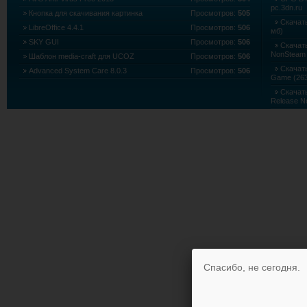
pc.3dn.ru
Кнопка для скачивания картинка
Просмотров:
505
Скачать
LibreOffice 4.4.1
Просмотров:
506
мб)
SKY GUI
Просмотров:
506
Скачать
NonSteam 
Шаблон media-craft для UCOZ
Просмотров:
506
Скачать 
Advanced System Care 8.0.3
Просмотров:
506
Game (263
Скачать
Release N
Скачать
Edition (5
Спасибо, не сегодня.