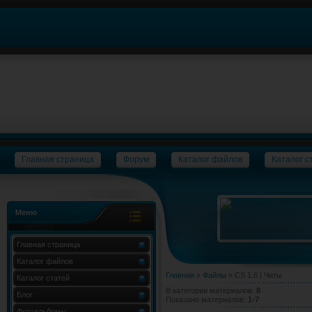
Главная страница
Форум
Каталог файлов
Каталог с
Меню
Главная страница
Каталог файлов
Главная
»
Файлы
» CS 1.6 | Читы
Каталог статей
В категории материалов
:
8
Блог
Показано материалов
:
1-7
Фотоальбомы