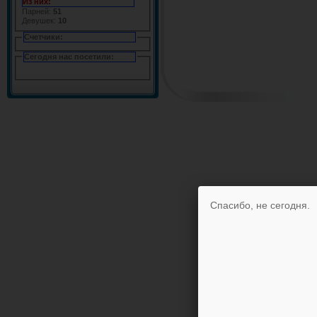
Из них:
Парней:
51
Девушек:
10
Счетчики:
Сегодня нас посетили:
Спасибо, не сегодня.