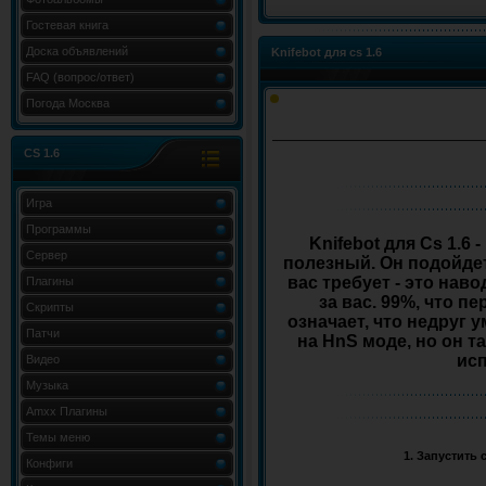
Гостевая книга
Доска объявлений
Knifebot для cs 1.6
FAQ (вопрос/ответ)
Погода Москва
CS 1.6
Игра
Программы
Knifebot для Cs 1.6
Сервер
полезный. Он подойдет 
вас требует - это наво
Плагины
за вас. 99%, что п
Скрипты
означает, что недруг 
Патчи
на HnS моде, но он т
исп
Видео
Музыка
Amxx Плагины
Темы меню
1. Запустить 
Конфиги