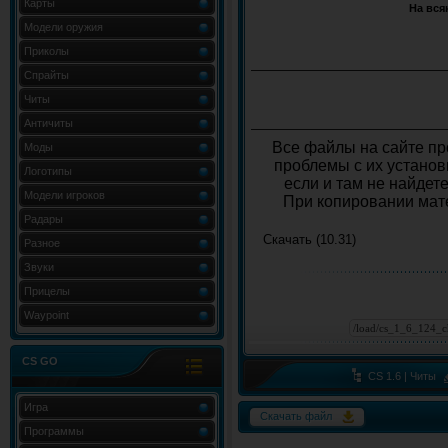
Карты
На вся
Модели оружия
Приколы
Спрайты
Читы
Античиты
Все файлы на сайте пр
Моды
проблемы с их установ
Логотипы
если и там не найдет
Модели игроков
При копировании мате
Радары
Скачать (10.31)
Разное
Звуки
Прицелы
Waypoint
CS GO
CS 1.6 | Читы
Игра
Скачать файл
Программы