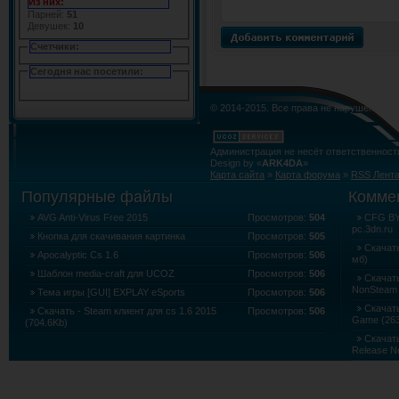
Из них:
Парней:
51
Девушек:
10
Счетчики:
Сегодня нас посетили:
© 2014-2015. Все права не нарушены.
Администрация не несёт ответственност
Design by «
ARK4DA
»
Карта сайта
»
Карта форума
»
RSS Лент
Популярные файлы
Комме
AVG Anti-Virus Free 2015
Просмотров:
504
CFG BY 
pc.3dn.ru
Кнопка для скачивания картинка
Просмотров:
505
Скачать
Apocalyptic Cs 1.6
Просмотров:
506
мб)
Шаблон media-craft для UCOZ
Просмотров:
506
Скачать
NonSteam 
Тема игры [GUI] EXPLAY eSports
Просмотров:
506
Скачать 
Скачать - Steam клиент для cs 1.6 2015
Просмотров:
506
Game (263
(704.6Kb)
Скачать
Release N
Скачать
Edition (5