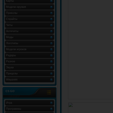
Карты
Модели оружия
Приколы
Спрайты
Читы
Античиты
Моды
Логотипы
Модели игроков
Радары
Разное
Звуки
Прицелы
Waypoint
CS GO
Игра
Программы