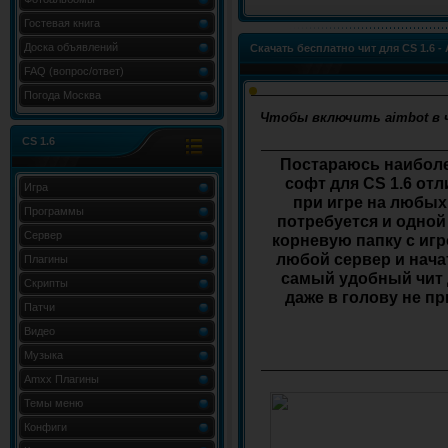
Гостевая книга
Доска объявлений
Скачать бесплатно чит для CS 1.6 - 
FAQ (вопрос/ответ)
Погода Москва
Чтобы включить aimbot в 
CS 1.6
Постараюсь наиболе
софт для CS 1.6 отл
Игра
при игре на любых 
Программы
потребуется и одной
Сервер
корневую папку с игр
любой сервер и нача
Плагины
самый удобный чит д
Скрипты
даже в голову не п
Патчи
Видео
Музыка
Amxx Плагины
Темы меню
Конфиги