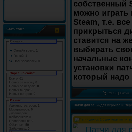
собственный S
можно играть 
Steam, т.е. вс
прикрыться ди
Статистика
ставится на ж
Онлайн:
выбирать свои 
Онлайн всего:
1
Гостей:
1
начальные кон
Пользователей:
0
установки пат
Зарег. на сайте:
который надо 
Всего:
61
Новых за месяц:
0
Новых за неделю:
0
Новых вчера:
0
CS 1.6 | Патчи
Новых сегодня:
0
Из них:
Патчи для cs 1.6 для игры по интерн
Администраторов:
2
Модераторов:
0
Дизайнеров:
Файловиков:
0
Проверенных:
0
Обычных:
59
Забаненых:
0