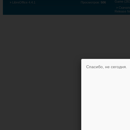
Game (263
LibreOffice 4.4.1
Просмотров:
506
Скачать
Release N
Скачать
Edition (5
Спасибо, не сегодня.