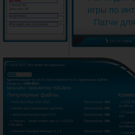
Из них:
Парней:
51
Девушек:
10
Счетчики:
Сегодня нас посетили:
CS 1.6 | Патчи
© 2014-2015. Все права не нарушены.
Администрация не несёт ответственности за содержащие файлы.
Design by «
ARK4DA
»
Карта сайта
»
Карта форума
»
RSS Лента
Популярные файлы
Комме
AVG Anti-Virus Free 2015
Просмотров:
504
CFG BY 
pc.3dn.ru
Кнопка для скачивания картинка
Просмотров:
505
Скачать
Advanced System Care 8.0.3
Просмотров:
506
мб)
Скачать - Steam клиент для cs 1.6 2015
Просмотров:
506
Скачать
(704.6Kb)
NonSteam 
Internet Download Manager 6.2.3
Просмотров:
506
Скачать 