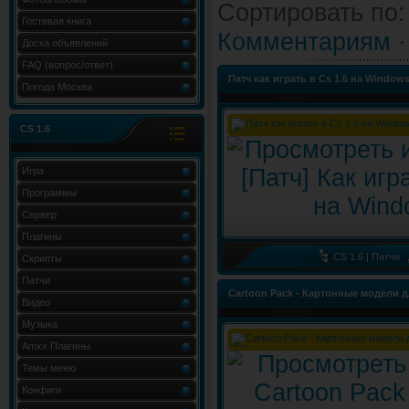
Сортировать по
Гостевая книга
Комментариям
Доска объявлений
FAQ (вопрос/ответ)
Патч как играть в Cs 1.6 на Windows
Погода Москва
CS 1.6
Игра
Программы
Сервер
Плагины
CS 1.6 | Патчи
Скрипты
Патчи
Cartoon Pack - Картонные модели д
Видео
Музыка
Amxx Плагины
Темы меню
Конфиги