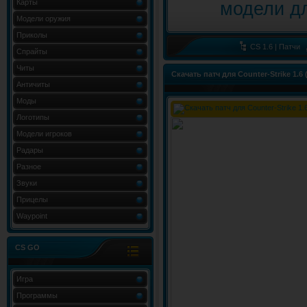
Карты
Модели оружия
Приколы
CS 1.6 | Патчи
Спрайты
Читы
Скачать патч для Counter-Strike 1.6 
Античиты
Моды
Логотипы
Модели игроков
Радары
Разное
Звуки
Прицелы
Waypoint
CS GO
Игра
Программы