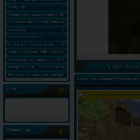
Bunny Hop
Убираем акселерацию мыши в CS
Справочник по программированию
«Сборник статей по C++ (C++
Visual Basic
World)»
Основы HTML/xHTML
Пробел в html как инструмент
форматирования
Стоит ли создавать сайт на основе
html шаблона?
Основы работы с цветом в html,
таблица и коды цветов
CS 1.6 | Плагины
Шрифты в HTML – просто о важном
Как сменить ip адрес компьютера
Плагин Crux Ansata (талисман жизн
Windows 7
Софт
Облако тегов