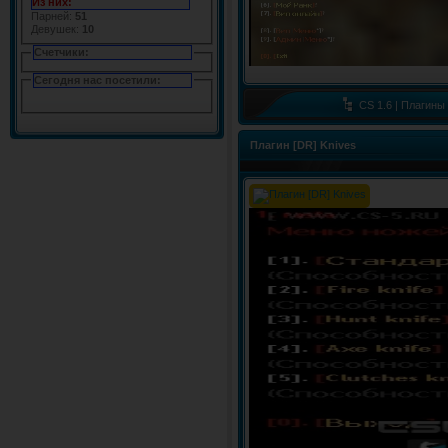
Из них:
Парней:
51
Девушек:
10
Счетчики:
Сегодня нас посетили:
CS 1.6 | Плагины
Плагин [DR] Knives