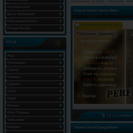
Сортировать по
:
Дате
·
Названию
·
Рей
Гостевая книга
Плагин Perfect Server Menu
Доска объявлений
FAQ (вопрос/ответ)
Погода Москва
CS 1.6
Игра
Программы
Сервер
Плагины
Скрипты
Патчи
Видео
Музыка
Amxx Плагины
CS 1.6 | Плагины
Темы меню
Конфиги
Плагин ShowChangerName