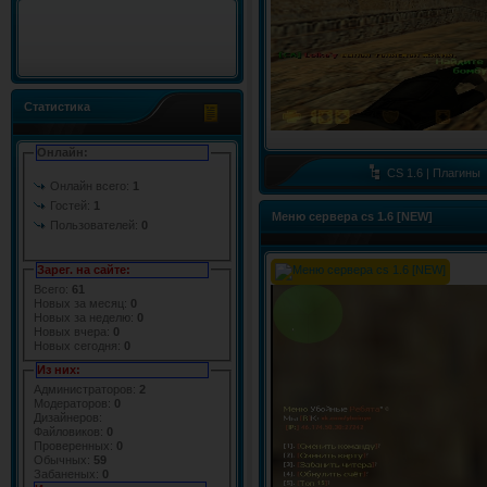
Статистика
Онлайн:
CS 1.6 | Плагины
Онлайн всего:
1
Гостей:
1
Меню сервера cs 1.6 [NEW]
Пользователей:
0
Зарег. на сайте:
Всего:
61
Новых за месяц:
0
Новых за неделю:
0
Новых вчера:
0
Новых сегодня:
0
Из них:
Администраторов:
2
Модераторов:
0
Дизайнеров:
Файловиков:
0
Проверенных:
0
Обычных:
59
Забаненых:
0