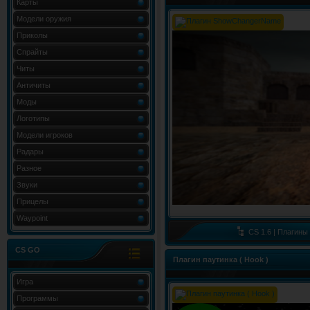
Карты
Модели оружия
Приколы
Спрайты
Читы
Античиты
Моды
Логотипы
Модели игроков
Радары
Разное
Звуки
Прицелы
Waypoint
CS 1.6 | Плагины
CS GO
Плагин паутинка ( Hook )
Игра
Программы