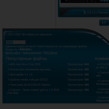
CS 1.6 | Плагины
1-7
© 2014-2015. Все права не нарушены.
Администрация не несёт ответственности за содержащие файлы.
Design by «
ARK4DA
»
Карта сайта
»
Карта форума
»
RSS Лента
Популярные файлы
Комме
AVG Anti-Virus Free 2015
Просмотров:
504
CFG BY 
pc.3dn.ru
Кнопка для скачивания картинка
Просмотров:
505
Скачать
Apocalyptic Cs 1.6
Просмотров:
506
мб)
Шаблон media-craft для UCOZ
Просмотров:
506
Скачать
NonSteam 
Тема игры [GUI] EXPLAY eSports
Просмотров:
506
Скачать 
Скачать - Steam клиент для cs 1.6 2015
Просмотров:
506
Game (263
(704.6Kb)
Скачать
Release N
Скачать
Edition (5