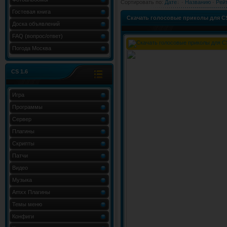
Сортировать по
:
Дате
·
Названию
·
Рей
Гостевая книга
Скачать голосовые приколы для CS
Доска объявлений
FAQ (вопрос/ответ)
Погода Москва
CS 1.6
Игра
Программы
Сервер
Плагины
Скрипты
Патчи
Видео
Музыка
Amxx Плагины
Темы меню
Конфиги