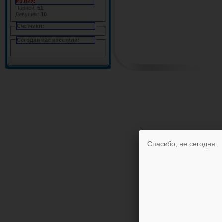
Из них:
Парней:
51
Девушек:
10
Счетчики:
Сегодня нас посетили:
Спасибо, не сегодня.