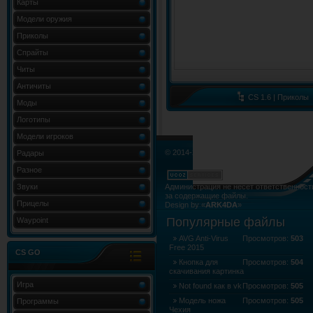
Карты
Модели оружия
Приколы
Спрайты
Читы
Античиты
CS 1.6 | Приколы
Моды
Логотипы
Модели игроков
© 2014-2015. Все права не нарушены.
Радары
Разное
Звуки
Администрация не несёт ответственност
за содержащие файлы.
Прицелы
Design by «
ARK4DA
»
Карта сайта
»
Карта форума
»
RSS Лент
Популярные файлы
Waypoint
AVG Anti-Virus
Просмотров:
503
Free 2015
CS GO
Кнопка для
Просмотров:
504
скачивания картинка
Игра
Not found как в vk
Просмотров:
505
Модель ножа
Просмотров:
505
Программы
Чехия