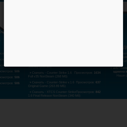
и за содержащие файлы.
а
Комментируемые файлы
Послед
осмотров:
504
CFG BY arK - cfg Главного
Просмотров:
838
Викр
нап
админа game-pc.3dn.ru
на Keris
осмотров:
505
Спасибо 
Скачать - Контр-Страйк 1.6
Просмотров:
760
осмотров:
506
Stability (268 мб)
arK^
напи
осмотров:
506
админа в
Скачать - Counter Strike 1.6
Просмотров:
1634
Наши 
Full v35 NonSteam (268 Мб)
осмотров:
506
Скачать - Counter-Strike v.1.6
Просмотров:
637
осмотров:
506
Original Game (263.89 МБ)
Скачать - XTCS Counter-Strike
Просмотров:
842
1.6 Final Release NonSteam (340 Мб)
Скачать - Counter-Strike v.1.6
Просмотров:
803
Professional Edition (556.29 МБ)