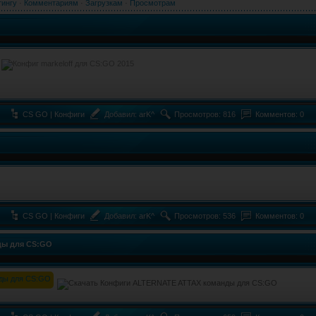
тингу
·
Комментариям
·
Загрузкам
·
Просмотрам
CS GO | Конфиги
Добавил:
arK^
Просмотров: 816
Комментов: 0
CS GO | Конфиги
Добавил:
arK^
Просмотров: 536
Комментов: 0
ды для CS:GO