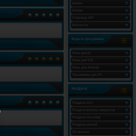
Шапки
Кнопки
Страница 404
favicon.ico
Игры и программы
Игры для pc
Игры для IOS
Игры для Android
Программы для PC
РАЗДАЧА
Раздача почт
Раздача игровых аккаунтов
Раздача способов
Раздача ключей
Остальное