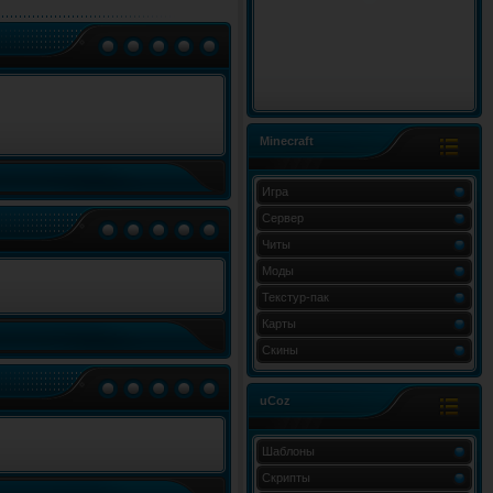
Minecraft
Игра
Сервер
Читы
Моды
Текстур-пак
Карты
Скины
uCoz
Шаблоны
Скрипты