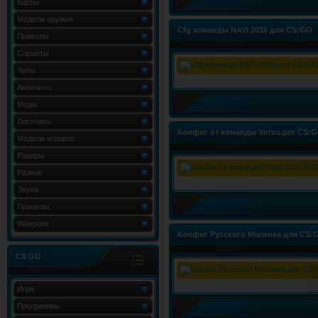
Карты
Модели оружия
Cfg команды NAVI 2015 для CS:GO
Приколы
Спрайты
Читы
Античиты
Моды
Логотипы
Конфиг от команды Virtus.pro CS:
Модели игроков
Радары
Разное
Звуки
Прицелы
Waypoint
Конфиг Русского Мясника для CS:
CS GO
Игра
Программы