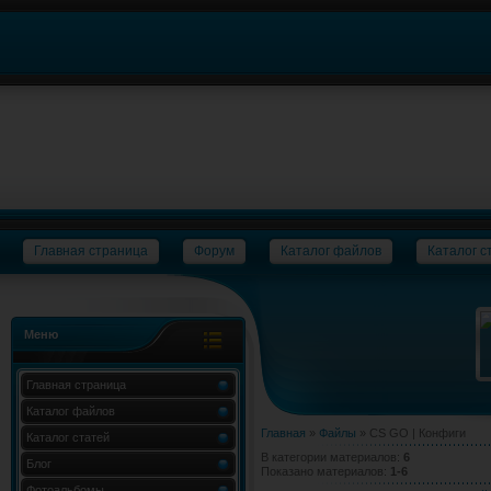
Главная страница
Форум
Каталог файлов
Каталог с
Меню
Главная страница
Каталог файлов
Главная
»
Файлы
» CS GO | Конфиги
Каталог статей
В категории материалов
:
6
Блог
Показано материалов
:
1-6
Фотоальбомы