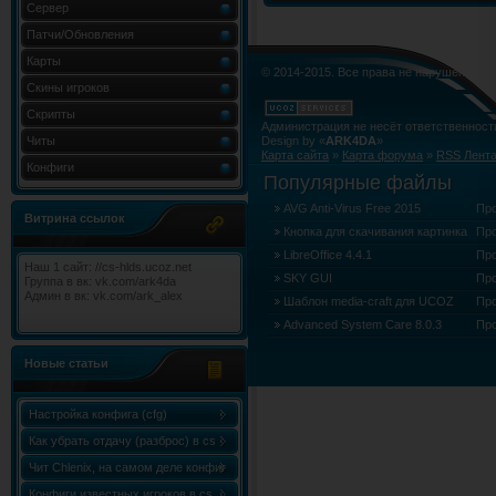
Сервер
Патчи/Обновления
Карты
© 2014-2015. Все права не нарушены.
Скины игроков
Скрипты
Администрация не несёт ответственност
Читы
Design by «
ARK4DA
»
Карта сайта
»
Карта форума
»
RSS Лент
Конфиги
Популярные файлы
AVG Anti-Virus Free 2015
Пр
Витрина ссылок
Кнопка для скачивания картинка
Пр
LibreOffice 4.4.1
Пр
Наш 1 сайт: //cs-hlds.ucoz.net
SKY GUI
Пр
Группа в вк: vk.com/ark4da
Админ в вк: vk.com/ark_alex
Шаблон media-craft для UCOZ
Пр
Advanced System Care 8.0.3
Пр
Новые статьи
Настройка конфига (cfg)
Как убрать отдачу (разброс) в cs
1.6
Чит Chlenix, на самом деле конфиг
Chlenix.cfg, для knife!
Конфиги известных игроков в cs