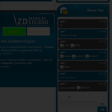
Мини Чат
ние комментарии
исал к комментарий к материалу -
Ключи
h Doctor 2015 от game-pc.3dn.ru
!!!!!!!!!!!!
сал к комментарий к материалу -
Бот от
 telegram! @tozzee_bot
стикеры
200