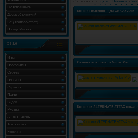
Сортировать по
:
Дате
·
Названию
·
Рей
Гостевая книга
Конфиг markeloff для CS:GO 2015
Доска объявлений
FAQ (вопрос/ответ)
Погода Москва
CS 1.6
Игра
Скачать конфиги от Virtus.Pro
Программы
Сервер
Плагины
Скрипты
Патчи
Видео
Конфиги ALTERNATE ATTAX коман
Музыка
Amxx Плагины
Темы меню
Конфиги