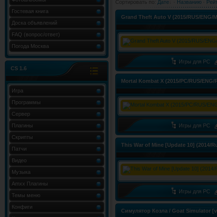
Сортировать по
:
Дате
·
Названию
·
Рей
Гостевая книга
Grand Theft Auto V (2015/RUS/ENG/Mu
Доска объявлений
FAQ (вопрос/ответ)
Погода Москва
Игры для PC
CS 1.6
Mortal Kombat X (2015/PC/RUS/ENG/R
Игра
Программы
Сервер
Плагины
Игры для PC
Скрипты
This War of Mine [Update 10] (2014/
Патчи
Видео
Музыка
Amxx Плагины
Игры для PC
Темы меню
Конфиги
Симулятор Козла / Goat Simulator [v 