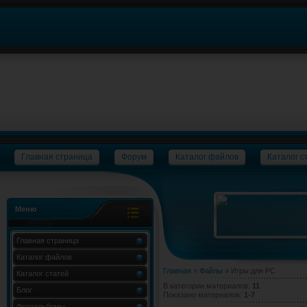
Главная страница
Форум
Каталог файлов
Каталог с
Меню
Главная страница
Каталог файлов
Главная
»
Файлы
» Игры для PC
Каталог статей
В категории материалов
:
11
Блог
Показано материалов
:
1-7
Фотоальбомы