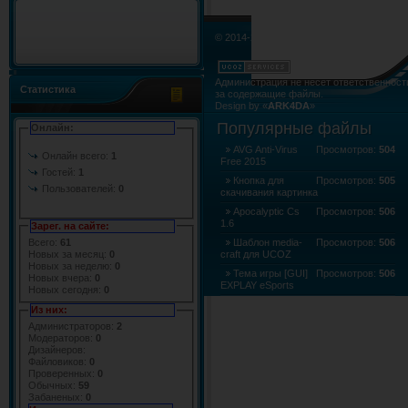
© 2014-2015. Все права не нарушены.
Администрация не несёт ответственност
Статистика
за содержащие файлы.
Design by «
ARK4DA
»
Карта сайта
»
Карта форума
»
RSS Лент
Популярные файлы
Онлайн:
AVG Anti-Virus
Просмотров:
504
Онлайн всего:
1
Free 2015
Гостей:
1
Кнопка для
Просмотров:
505
Пользователей:
0
скачивания картинка
Apocalyptic Cs
Просмотров:
506
1.6
Зарег. на сайте:
Всего:
61
Шаблон media-
Просмотров:
506
Новых за месяц:
0
craft для UCOZ
Новых за неделю:
0
Тема игры [GUI]
Просмотров:
506
Новых вчера:
0
EXPLAY eSports
Новых сегодня:
0
Скачать - Steam
Просмотров:
506
Из них:
клиент для cs 1.6 2015 (704.6Kb)
Администраторов:
2
Модераторов:
0
Дизайнеров:
Файловиков:
0
Проверенных:
0
Обычных:
59
Забаненых:
0