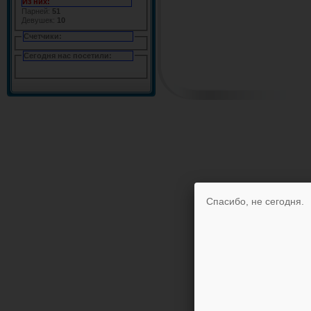
Из них:
Парней:
51
Девушек:
10
Счетчики:
Сегодня нас посетили:
Спасибо, не сегодня.