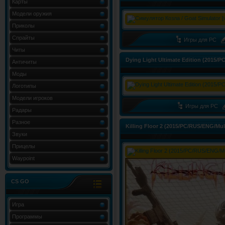
Карты
Модели оружия
Приколы
Спрайты
Игры для PC
Читы
Dying Light Ultimate Edition (2015/
Античиты
Моды
Логотипы
Модели игроков
Игры для PC
Радары
Разное
Killing Floor 2 (2015/PC/RUS/ENG/Mul
Звуки
Прицелы
Waypoint
CS GO
Игра
Программы