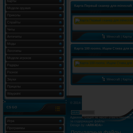
Карты
Карта Первый cканер для minecraft 
Модели оружия
Приколы
Спрайты
Читы
Античиты
Minecraft | Карты
Моды
Карта 100 rooms. Ищем Стива для min
Логотипы
Модели игроков
Радары
Разное
Звуки
Minecraft | Карты
Прицелы
Waypoint
© 2014-2015. Все права не нарушены.
CS GO
Администрация не несёт ответственност
Игра
за содержащие файлы.
Design by «
ARK4DA
»
Программы
Карта сайта
»
Карта форума
»
RSS Лент
Популярные файлы