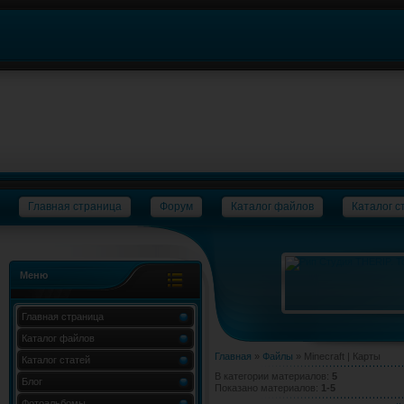
Главная страница
Форум
Каталог файлов
Каталог с
Меню
Главная страница
Каталог файлов
Главная
»
Файлы
» Minecraft | Карты
Каталог статей
В категории материалов
:
5
Блог
Показано материалов
:
1-5
Фотоальбомы