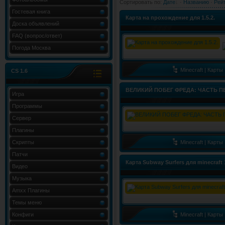
Сортировать по
:
Дате
·
Названию
·
Рей
Гостевая книга
Карта на прохождение для 1.5.2.
Доска объявлений
FAQ (вопрос/ответ)
Погода Москва
Minecraft | Карты
CS 1.6
ВЕЛИКИЙ ПОБЕГ ФРЕДА: ЧАСТЬ П
Игра
Программы
Сервер
Плагины
Скрипты
Minecraft | Карты
Патчи
Карта Subway Surfers для minecraft 1
Видео
Музыка
Amxx Плагины
Темы меню
Конфиги
Minecraft | Карты