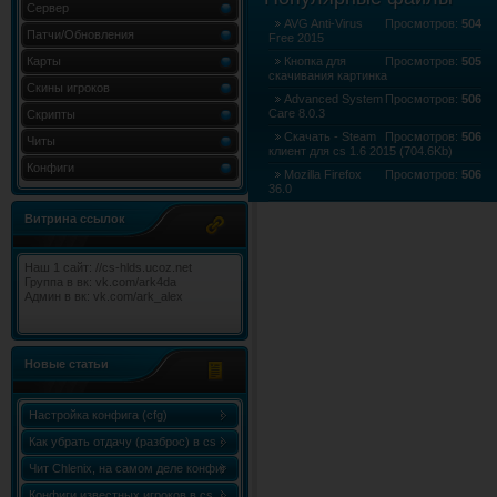
Сервер
AVG Anti-Virus
Просмотров:
504
Патчи/Обновления
Free 2015
Карты
Кнопка для
Просмотров:
505
скачивания картинка
Скины игроков
Advanced System
Просмотров:
506
Care 8.0.3
Скрипты
Скачать - Steam
Просмотров:
506
Читы
клиент для cs 1.6 2015 (704.6Kb)
Конфиги
Mozilla Firefox
Просмотров:
506
36.0
LibreOffice 4.4.1
Просмотров:
506
Витрина ссылок
Наш 1 сайт: //cs-hlds.ucoz.net
Группа в вк: vk.com/ark4da
Админ в вк: vk.com/ark_alex
Новые статьи
Настройка конфига (cfg)
Как убрать отдачу (разброс) в cs
1.6
Чит Chlenix, на самом деле конфиг
Chlenix.cfg, для knife!
Конфиги известных игроков в cs