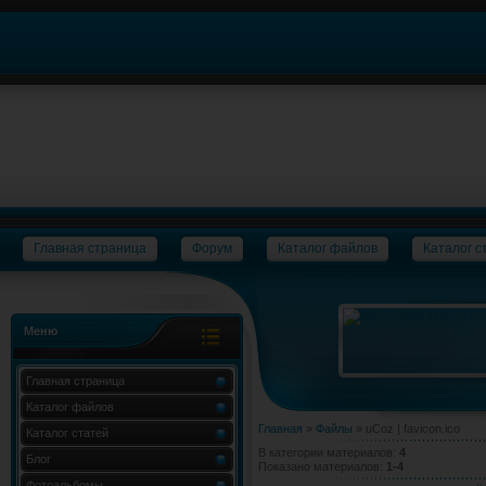
Главная страница
Форум
Каталог файлов
Каталог с
Меню
Главная страница
Каталог файлов
Главная
»
Файлы
» uCoz | favicon.ico
Каталог статей
В категории материалов
:
4
Блог
Показано материалов
:
1-4
Фотоальбомы