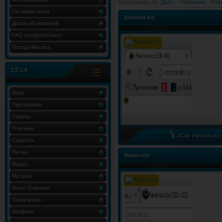
Сортировать по
:
Дате
·
Названию
·
Рей
Гостевая книга
Android ico
Доска объявлений
FAQ (вопрос/ответ)
Погода Москва
CS 1.6
Игра
Программы
Сервер
Плагины
uCoz | favicon.ico
Скрипты
Патчи
Steam.ico
Видео
Музыка
Amxx Плагины
Темы меню
Конфиги