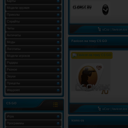
Карты
Модели оружия
Приколы
Спрайты
Читы
uCoz | favicon.ico
Античиты
Favicon на тему CS GO
Моды
Логотипы
Модели игроков
Радары
Разное
Звуки
Прицелы
Waypoint
CS GO
uCoz | favicon.ico
Игра
icons cs
Программы