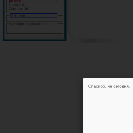
Из них:
Парней:
51
Девушек:
10
Счетчики:
Сегодня нас посетили:
Спасибо, не сегодня.