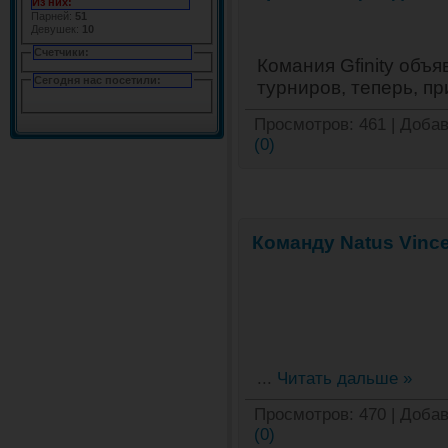
Из них:
Парней:
51
Девушек:
10
Счетчики:
Комания Gfinity объ
Сегодня нас посетили:
турниров, теперь, п
Просмотров:
461
|
Добав
(0)
Команду Natus Vinc
...
Читать дальше »
Просмотров:
470
|
Добав
(0)