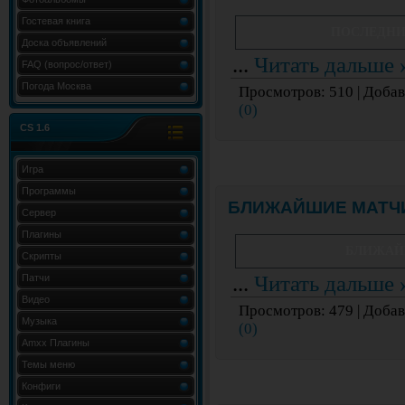
Гостевая книга
ПОСЛЕДНИ
Доска объявлений
...
Читать дальше 
FAQ (вопрос/ответ)
Погода Москва
Просмотров:
510
|
Добав
(0)
CS 1.6
Игра
Программы
БЛИЖАЙШИЕ МАТЧ
Сервер
Плагины
БЛИЖАЙ
Скрипты
...
Читать дальше 
Патчи
Видео
Просмотров:
479
|
Добав
Музыка
(0)
Amxx Плагины
Темы меню
Конфиги