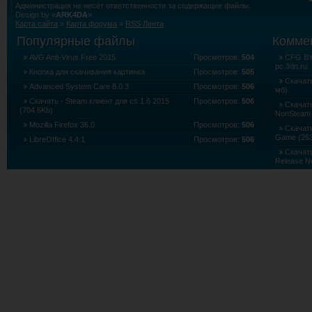
Администрация не несёт ответственности за содержащие файлы.
Design by «
ARK4DA
»
Карта сайта
»
Карта форума
»
RSS Лента
Популярные файлы
Комме
AVG Anti-Virus Free 2015
Просмотров:
504
CFG BY 
pc.3dn.ru
Кнопка для скачивания картинка
Просмотров:
505
Скачать
Advanced System Care 8.0.3
Просмотров:
506
мб)
Скачать - Steam клиент для cs 1.6 2015
Просмотров:
506
Скачать
(704.6Kb)
NonSteam 
Mozilla Firefox 36.0
Просмотров:
506
Скачать 
Game (263
LibreOffice 4.4.1
Просмотров:
506
Скачать
Release N
Скачать
Edition (5