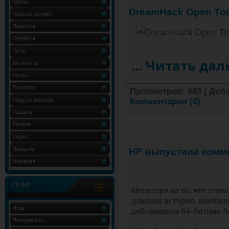
Карты
DreamHack Open Tou
Модели оружия
Приколы
Спрайты
Читы
...
Читать дал
Античиты
Моды
Логотипы
Просмотров:
683
|
Доб
Модели игроков
Комментарии (0)
Радары
Разное
Звуки
Прицелы
HP выпустила комм
Waypoint
CS GO
Несмотря на то, что сер
длинная история, компан
Игра
добавившим 64-битные AR
Программы